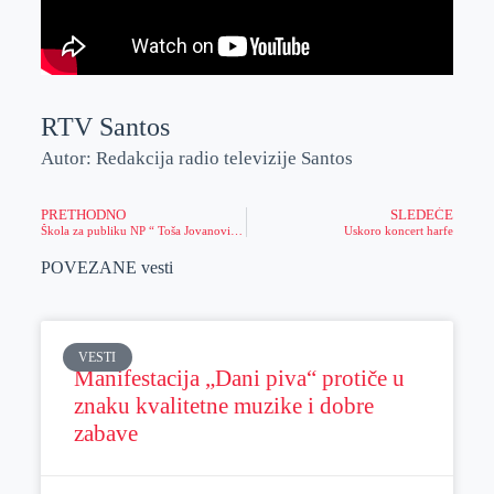
RTV Santos
Autor: Redakcija radio televizije Santos
PRETHODNO
SLEDEĆE
Škola za publiku NP “ Toša Jovanović“ i dr Ljubice Ristovski
Uskoro koncert harfe
POVEZANE vesti
VESTI
Manifestacija „Dani piva“ protiče u
znaku kvalitetne muzike i dobre
zabave