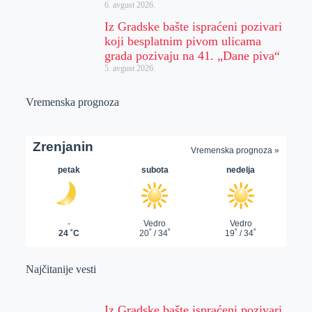
6. avgust 2026.
Iz Gradske bašte ispraćeni pozivari
koji besplatnim pivom ulicama
grada pozivaju na 41. „Dane piva“
5. avgust 2026.
Vremenska prognoza
Najčitanije vesti
Iz Gradske bašte ispraćeni pozivari