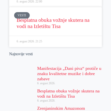
6. avgust 2026.
22:00
VESTI
Besplatna obuka vožnje skutera na
vodi na Izletištu Tisa
6. avgust 2026.
21:25
Najnovije vesti
Manifestacija „Dani piva“ protiče u
znaku kvalitetne muzike i dobre
zabave
6. avgust 2026.
Besplatna obuka vožnje skutera na
vodi na Izletištu Tisa
6. avgust 2026.
Zrenjaninskim Amazonom