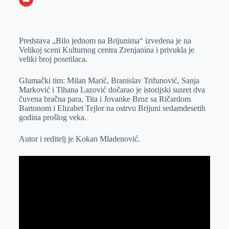
o
n
e
e
a
E
k
g
d
r
t
m
Predstava „Bilo jednom na Brijunima“ izvedena je na
e
I
s
a
Velikoj sceni Kulturnog centra Zrenjanina i privukla je
r
n
A
i
veliki broj posetilaca.
p
l
Glumački tim: Milan Marić, Branislav Trifunović, Sanja
p
Marković i Tihana Lazović dočarao je istorijski susret dva
čuvena bračna para, Tita i Jovanke Broz sa Ričardom
Bartonom i Elizabet Tejlor na ostrvu Brijuni sedamdesetih
godina prošlog veka.
Autor i reditelj je Kokan Mladenović.