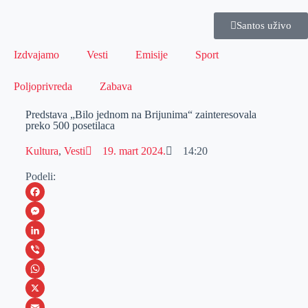
Santos uživo
Izdvajamo
Vesti
Emisije
Sport
Poljoprivreda
Zabava
Predstava „Bilo jednom na Brijunima“ zainteresovala
preko 500 posetilaca
Kultura
,
Vesti
19. mart 2024.
14:20
Podeli:
F
a
M
c
e
L
e
s
i
V
b
s
n
i
W
o
e
k
b
h
X