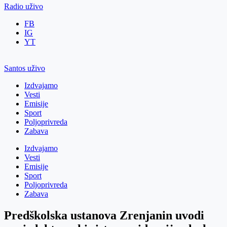
Radio uživo
FB
IG
YT
Santos uživo
Izdvajamo
Vesti
Emisije
Sport
Poljoprivreda
Zabava
Izdvajamo
Vesti
Emisije
Sport
Poljoprivreda
Zabava
Predškolska ustanova Zrenjanin uvodi