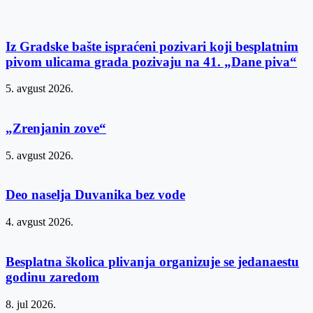
Iz Gradske bašte ispraćeni pozivari koji besplatnim
pivom ulicama grada pozivaju na 41. „Dane piva“
5. avgust 2026.
„Zrenjanin zove“
5. avgust 2026.
Deo naselja Duvanika bez vode
4. avgust 2026.
Besplatna školica plivanja organizuje se jedanaestu
godinu zaredom
8. jul 2026.