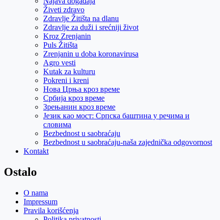
Najava događaja
Živeti zdravo
Zdravlje Žitišta na dlanu
Zdravlje za duži i srećniji život
Kroz Zrenjanin
Puls Žitišta
Zrenjanin u doba koronavirusa
Agro vesti
Kutak za kulturu
Pokreni i kreni
Нова Црња кроз време
Србија кроз време
Зрењанин кроз време
Језик као мост: Српска баштина у речима и
словима
Bezbednost u saobraćaju
Bezbednost u saobraćaju-naša zajednička odgovornost
Kontakt
Ostalo
O nama
Impressum
Pravila korišćenja
Politika privatnosti