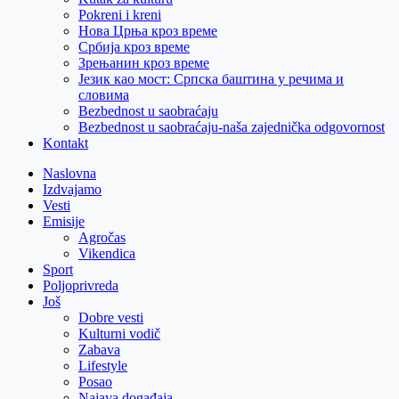
Pokreni i kreni
Нова Црња кроз време
Србија кроз време
Зрењанин кроз време
Језик као мост: Српска баштина у речима и
словима
Bezbednost u saobraćaju
Bezbednost u saobraćaju-naša zajednička odgovornost
Kontakt
Naslovna
Izdvajamo
Vesti
Emisije
Agročas
Vikendica
Sport
Poljoprivreda
Još
Dobre vesti
Kulturni vodič
Zabava
Lifestyle
Posao
Najava događaja