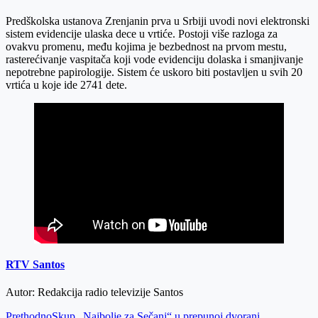
Email
Predškolska ustanova Zrenjanin prva u Srbiji uvodi novi elektronski
sistem evidencije ulaska dece u vrtiće. Postoji više razloga za
ovakvu promenu, među kojima je bezbednost na prvom mestu,
rasterećivanje vaspitača koji vode evidenciju dolaska i smanjivanje
nepotrebne papirologije. Sistem će uskoro biti postavljen u svih 20
vrtića u koje ide 2741 dete.
RTV Santos
Autor: Redakcija radio televizije Santos
Prethodno
Skup „Najbolje za Sečanj“ u prepunoj dvorani