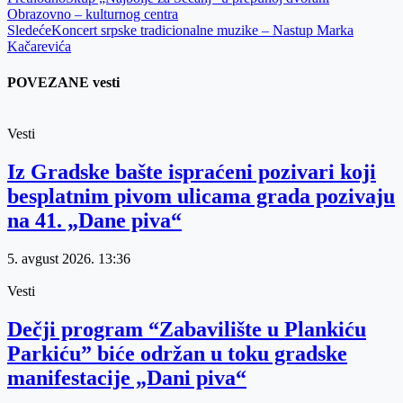
Obrazovno – kulturnog centra
Sledeće
Koncert srpske tradicionalne muzike – Nastup Marka
Kačarevića
POVEZANE vesti
Vesti
Iz Gradske bašte ispraćeni pozivari koji
besplatnim pivom ulicama grada pozivaju
na 41. „Dane piva“
5. avgust 2026.
13:36
Vesti
Dečji program “Zabavilište u Plankiću
Parkiću” biće održan u toku gradske
manifestacije „Dani piva“