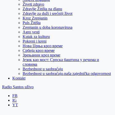
Živeti zdravo
Zdravlje Žitišta na dlanu
Zdravlje za duži i srećniji život
Kroz Zrenjanin
Puls Žitišta
Zrenjanin u doba koronavirusa
Agro vesti
Kutak za kulturu
Pokreni i kreni
Нова Црња кроз време
Србија кроз време
Зрењанин кроз време
Језик као мост: Српска баштина у речима и
словима
Bezbednost u saobraćaju
Bezbednost u saobraćaju-naša zajednička odgovornost
Kontakt
Radio Santos uživo
FB
IG
YT