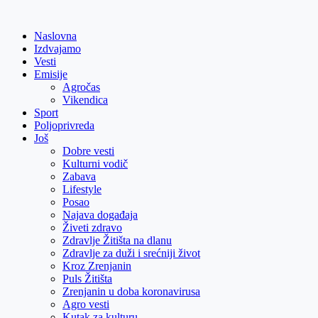
Skip
to
Naslovna
content
Izdvajamo
Vesti
Emisije
Agročas
Vikendica
Sport
Poljoprivreda
Još
Dobre vesti
Kulturni vodič
Zabava
Lifestyle
Posao
Najava događaja
Živeti zdravo
Zdravlje Žitišta na dlanu
Zdravlje za duži i srećniji život
Kroz Zrenjanin
Puls Žitišta
Zrenjanin u doba koronavirusa
Agro vesti
Kutak za kulturu