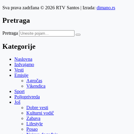
Sva prava zadržana © 2026 RTV Santos | Izrada:
dimano.rs
Pretraga
Pretraga
Kategorije
Naslovna
Izdvajamo
Vesti
Emisije
Agročas
Vikendica
Sport
Poljoprivreda
Još
Dobre vesti
Kulturni vodič
Zabava
Lifestyle
Posao