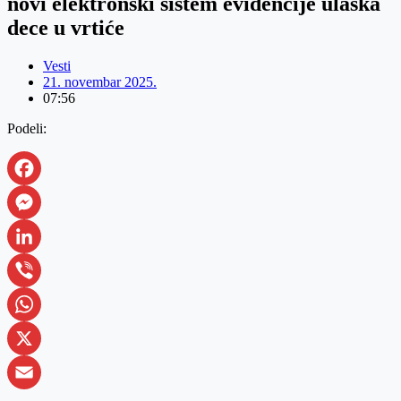
novi elektronski sistem evidencije ulaska
dece u vrtiće
Vesti
21. novembar 2025.
07:56
Podeli:
Facebook
Messenger
LinkedIn
Viber
WhatsApp
X