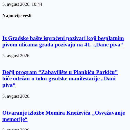
5. avgust 2026.
10:44
Najnovije vesti
Iz Gradske bašte ispraćeni pozivari koji besplatnim
pivom ulicama grada pozivaju na 41. „Dane piva“
5. avgust 2026.
Dečji program “Zabavilište u Plankiću Parkiću”
biće održan u toku gradske manifestacije „Dani
piva“
5. avgust 2026.
Otvaranje izložbe Momira Kneževića „Osvežavanje
memorije“