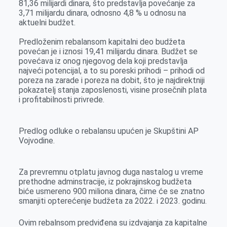
81,36 milijardi dinara, što predstavlja povećanje za
o
g
I
p
3,71 milijardu dinara, odnosno 4,8 % u odnosu na
k
e
n
p
aktuelni budžet.
r
Predloženim rebalansom kapitalni deo budžeta
povećan je i iznosi 19,41 milijardu dinara. Budžet se
povećava iz onog njegovog dela koji predstavlja
najveći potencijal, a to su poreski prihodi – prihodi od
poreza na zarade i poreza na dobit, što je najdirektniji
pokazatelj stanja zaposlenosti, visine prosečnih plata
i profitabilnosti privrede.
Predlog odluke o rebalansu upućen je Skupštini AP
Vojvodine.
Za prevremnu otplatu javnog duga nastalog u vreme
prethodne adminstracije, iz pokrajinskog budžeta
biće usmereno 900 miliona dinara, čime će se znatno
smanjiti opterećenje budžeta za 2022. i 2023. godinu.
Ovim rebalnsom predviđena su izdvajanja za kapitalne