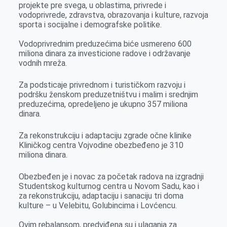
projekte pre svega, u oblastima, privrede i
vodoprivrede, zdravstva, obrazovanja i kulture, razvoja
sporta i socijalne i demografske politike.
Vodoprivrednim preduzećima biće usmereno 600
miliona dinara za investicione radove i održavanje
vodnih mreža.
Za podsticaje privrednom i turističkom razvoju i
podršku ženskom preduzetništvu i malim i srednjim
preduzećima, opredeljeno je ukupno 357 miliona
dinara.
Za rekonstrukciju i adaptaciju zgrade očne klinike
Kliničkog centra Vojvodine obezbeđeno je 310
miliona dinara.
Obezbeđen je i novac za početak radova na izgradnji
Studentskog kulturnog centra u Novom Sadu, kao i
za rekonstrukciju, adaptaciju i sanaciju tri doma
kulture – u Velebitu, Golubincima i Lovćencu.
Ovim rebalansom, predviđena su i ulaganja za