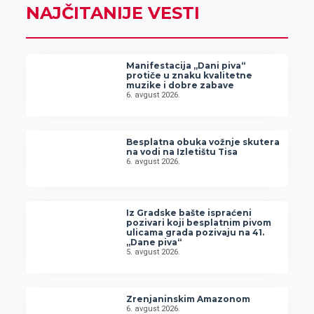
NAJČITANIJE VESTI
Manifestacija „Dani piva“
protiče u znaku kvalitetne
muzike i dobre zabave
6. avgust 2026.
Besplatna obuka vožnje skutera
na vodi na Izletištu Tisa
6. avgust 2026.
Iz Gradske bašte ispraćeni
pozivari koji besplatnim pivom
ulicama grada pozivaju na 41.
„Dane piva“
5. avgust 2026.
Zrenjaninskim Amazonom
6. avgust 2026.