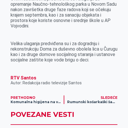
opremanje Naučno-tehnološkog parka u Novom Sadu
nakon završetka druge faze radova koji se očekuju
krajem septembra, kao i za sanaciju objekata i
prostora koje koriste osnovne i srednje škole u AP
Vojvodini.
Velika ulaganja predviđena su i za dogradnju i
rekonstrukciju Doma za duševno obolela lica u Čurugu
kao i za druge domove socijalnog staranja i ustanove
socijalne zaštite koje vode brigu o deci.
RTV Santos
Autor: Redakcija radio televizije Santos
PRETHODNO
SLEDEĆE
Komunalna higijena na visokom nivou tokom Dana piva
Rumunski košarkaški šampioni u Zrenjaninu
POVEZANE VESTI