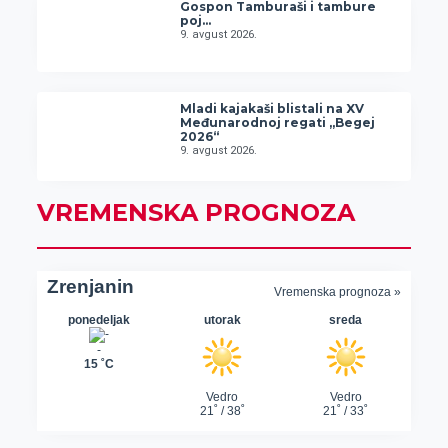
Gospon Tamburaši i tambure
poj…
9. avgust 2026.
Mladi kajakaši blistali na XV
Međunarodnoj regati „Begej
2026“
9. avgust 2026.
VREMENSKA PROGNOZA