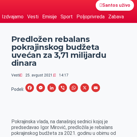
Santos uživo
Izdvajamo
Vesti
Emisije
Sport
Poljoprivreda
Zabava
Predložen rebalans
pokrajinskog budžeta
uvećan za 3,71 milijardu
dinara
Vesti
25. avgust 2021.
14:17
F
M
L
V
W
X
E
Podeli:
a
e
i
i
h
m
c
s
n
b
a
a
e
s
k
e
t
i
Pokrajinska vlada, na današnjoj sednici kojoj je
b
e
e
r
s
l
predsedavao Igor Mirović, predložila je rebalans
o
n
d
A
pokrajinskog budžeta za 2021. godinu u obimu od