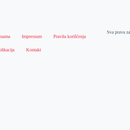
Sva prava z
 nama
Impressum
Pravila korišćenja
likacija
Kontakt
Naslovna