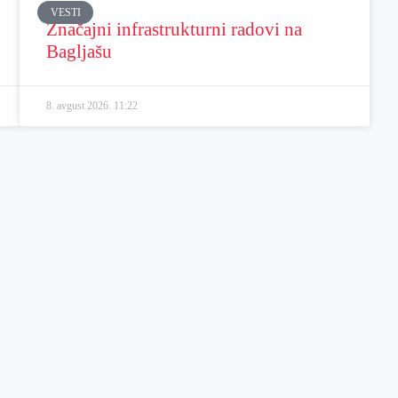
VESTI
Značajni infrastrukturni radovi na
Bagljašu
8. avgust 2026.
11:22