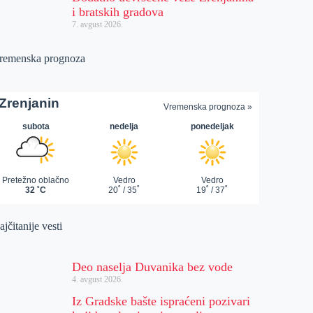
i bratskih gradova
7. avgust 2026.
remenska prognoza
jčitanije vesti
Deo naselja Duvanika bez vode
4. avgust 2026.
Iz Gradske bašte ispraćeni pozivari