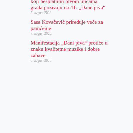
koji besplatnim pivom ulicama
grada pozivaju na 41. „Dane piva“
5. avgust 2026.
Sasa Kovačević priređuje veče za
pamćenje
7. avgust 2026.
Manifestacija „Dani piva“ protiče u
znaku kvalitetne muzike i dobre
zabave
6. avgust 2026.