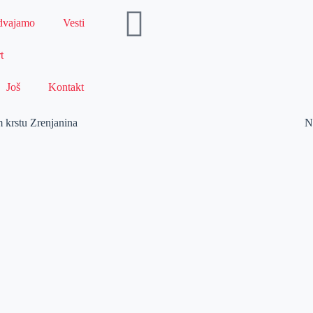
dvajamo
Vesti
t
Još
Kontakt
m krstu Zrenjanina
N