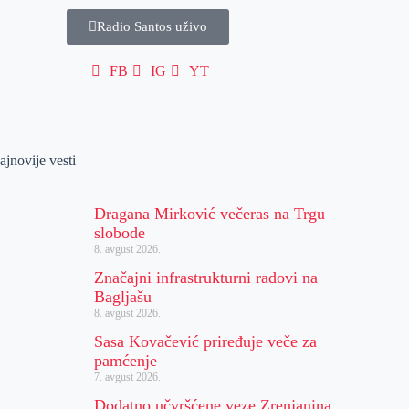
Radio Santos uživo
FB
IG
YT
ajnovije vesti
Dragana Mirković večeras na Trgu
slobode
8. avgust 2026.
Značajni infrastrukturni radovi na
Bagljašu
8. avgust 2026.
Sasa Kovačević priređuje veče za
pamćenje
7. avgust 2026.
Dodatno učvršćene veze Zrenjanina