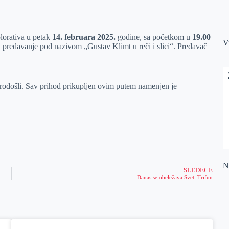
plorativa u petak
14. februara 2025.
godine, sa početkom u
19.00
V
u predavanje pod nazivom „Gustav Klimt u reči i slici“. Predavač
dobrodošli. Sav prihod prikupljen ovim putem namenjen je
Na
SLEDEĆE
Danas se obeležava Sveti Trifun