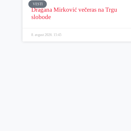
VESTI
Dragana Mirković večeras na Trgu
slobode
8. avgust 2026.
15:45