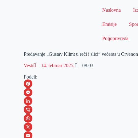
Naslovna
Iz
Emisije
Spor
Poljoprivreda
Predavanje „Gustav Klimt u reči i slici“ večeras u Crveno
Vesti
14. februar 2025.
08:03
Podeli:
F
a
M
c
e
L
e
s
i
V
b
s
n
i
W
o
e
k
b
h
X