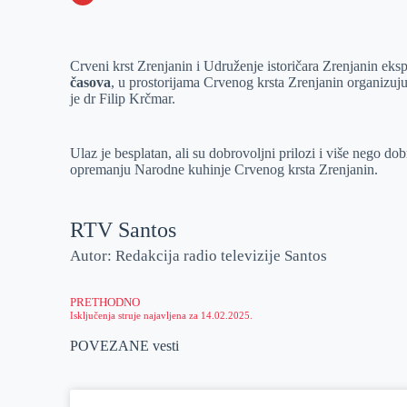
o
n
e
e
a
E
k
g
d
r
t
m
Crveni krst Zrenjanin i Udruženje istoričara Zrenjanin eks
e
I
s
a
časova
, u prostorijama Crvenog krsta Zrenjanin organizuj
r
n
A
i
je dr Filip Krčmar.
p
l
p
Ulaz je besplatan, ali su dobrovoljni prilozi i više nego 
opremanju Narodne kuhinje Crvenog krsta Zrenjanin.
RTV Santos
Autor: Redakcija radio televizije Santos
PRETHODNO
Isključenja struje najavljena za 14.02.2025.
POVEZANE vesti