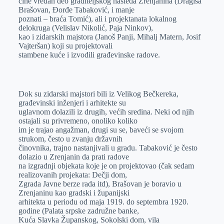
čine vredan deo graditelјskog nasleđa Zrenjanina (Dragiša
Brašovan, Đorđe Tabaković, i manje
poznati – braća Tomić), ali i projektanata lokalnog
delokruga (Velislav Nikolić, Paja Ninkov),
kao i zidarskih majstora (Janoš Panji, Mihalj Matern, Josif
Vajteršan) koji su projektovali
stambene kuće i izvodili građevinske radove.
Dok su zidarski majstori bili iz Velikog Bečkereka,
građevinski inženjeri i arhitekte su
uglavnom dolazili iz drugih, većih sredina. Neki od njih
ostajali su privremeno, onoliko koliko
im je trajao angažman, drugi su se, baveći se svojom
strukom, često u zvanju državnih
činovnika, trajno nastanjivali u gradu. Tabaković je često
dolazio u Zrenjanin da prati radove
na izgradnji objekata koje je on projektovao (čak sedam
realizovanih projekata: Dečji dom,
Zgrada Javne berze rada itd), Brašovan je boravio u
Zrenjaninu kao gradski i županijski
arhitekta u periodu od maja 1919. do septembra 1920.
godine (Palata srpske zadružne banke,
Kuća Slavka Županskog, Sokolski dom, vila