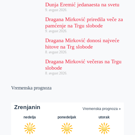
Dunja Eremić jedanaesta na svetu
9. avgust 2026.
Dragana Mirković priredila veče za
pamćenje na Trgu slobode
9. avgust 2026.
Dragana Mirković donosi najveće
hitove na Trg slobode
8. avgust 2026.
Dragana Mirković večeras na Trgu
slobode
8. avgust 2026.
Vremenska prognoza