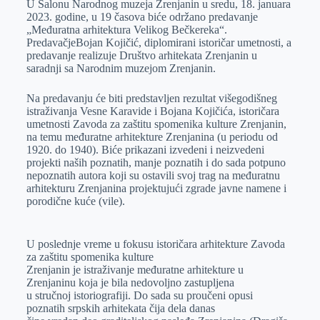
U Salonu Narodnog muzeja Zrenjanin u sredu, 18. januara
e
I
s
a
2023. godine, u 19 časova biće održano predavanje
r
n
A
i
„Međuratna arhitektura Velikog Bečkereka“.
PredavačjeBojan Kojičić, diplomirani istoričar umetnosti, a
p
l
predavanje realizuje Društvo arhitekata Zrenjanin u
p
saradnji sa Narodnim muzejom Zrenjanin.
Na predavanju će biti predstavljen rezultat višegodišneg
istraživanja Vesne Karavide i Bojana Kojičića, istoričara
umetnosti Zavoda za zaštitu spomenika kulture Zrenjanin,
na temu međuratne arhitekture Zrenjanina (u periodu od
1920. do 1940). Biće prikazani izvedeni i neizvedeni
projekti naših poznatih, manje poznatih i do sada potpuno
nepoznatih autora koji su ostavili svoj trag na međuratnu
arhitekturu Zrenjanina projektujući zgrade javne namene i
porodične kuće (vile).
U poslednje vreme u fokusu istoričara arhitekture Zavoda
za zaštitu spomenika kulture
Zrenjanin je istraživanje međuratne arhitekture u
Zrenjaninu koja je bila nedovolјno zastuplјena
u stručnoj istoriografiji. Do sada su proučeni opusi
poznatih srpskih arhitekata čija dela danas