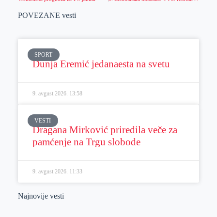
POVEZANE vesti
SPORT
Dunja Eremić jedanaesta na svetu
9. avgust 2026.
13:58
VESTI
Dragana Mirković priredila veče za
pamćenje na Trgu slobode
9. avgust 2026.
11:33
Najnovije vesti