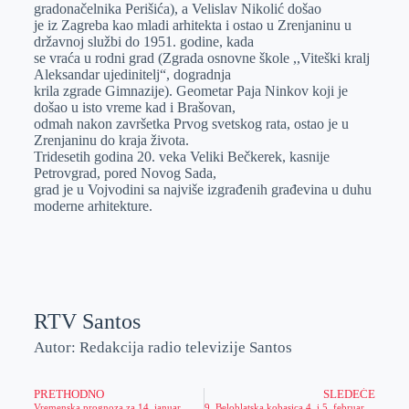
gradonačelnika Perišića), a Velislav Nikolić došao
je iz Zagreba kao mladi arhitekta i ostao u Zrenjaninu u
državnoj službi do 1951. godine, kada
se vraća u rodni grad (Zgrada osnovne škole ,,Viteški kralj
Aleksandar ujedinitelj“, dogradnja
krila zgrade Gimnazije). Geometar Paja Ninkov koji je
došao u isto vreme kad i Brašovan,
odmah nakon završetka Prvog svetskog rata, ostao je u
Zrenjaninu do kraja života.
Tridesetih godina 20. veka Veliki Bečkerek, kasnije
Petrovgrad, pored Novog Sada,
grad je u Vojvodini sa najviše izgrađenih građevina u duhu
moderne arhitekture.
RTV Santos
Autor: Redakcija radio televizije Santos
PRETHODNO
SLEDEĆE
Vremenska prognoza za 14. januar
9. Beloblatska kobasica 4. i 5. februara u Belom Blatu