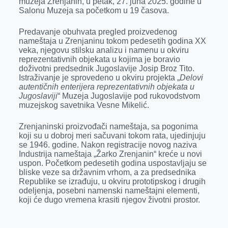
muzeja Zrenjanin, u petak, 27. juna 2025. godine u
o
g
I
p
Salonu Muzeja sa početkom u 19 časova.
k
e
n
p
Predavanje obuhvata pregled proizvedenog
r
nameštaja u Zrenjaninu tokom pedesetih godina XX
veka, njegovu stilsku analizu i namenu u okviru
reprezentativnih objekata u kojima je boravio
doživotni predsednik Jugoslavije Josip Broz Tito.
Istraživanje je sprovedeno u okviru projekta „
Delovi
autentičnih enterijera reprezentativnih objekata u
Jugoslaviji
“ Muzeja Jugoslavije pod rukovodstvom
muzejskog savetnika Vesne Mikelić.
Zrenjaninski proizvođači nameštaja, sa pogonima
koji su u dobroj meri sačuvani tokom rata, ujedinjuju
se 1946. godine. Nakon registracije novog naziva
Industrija nameštaja „Žarko Zrenjanin“ kreće u novi
uspon. Početkom pedesetih godina uspostavlјaju se
bliske veze sa državnim vrhom, a za predsednika
Republike se izrađuju, u okviru prototipskog i drugih
odelјenja, posebni namenski nameštajni elementi,
koji će dugo vremena krasiti njegov životni prostor.