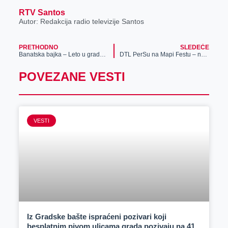
RTV Santos
Autor: Redakcija radio televizije Santos
PRETHODNO
SLEDEĆE
Banatska bajka – Leto u gradskoj bašti od 14. juna do 24. avgusta 2025. godine
DTL PerSu na Mapi Festu – najlepše boje umetnosti nastaju tamo gde se osmehuju deca i grle porodice
POVEZANE VESTI
VESTI
Iz Gradske bašte ispraćeni pozivari koji
besplatnim pivom ulicama grada pozivaju na 41.