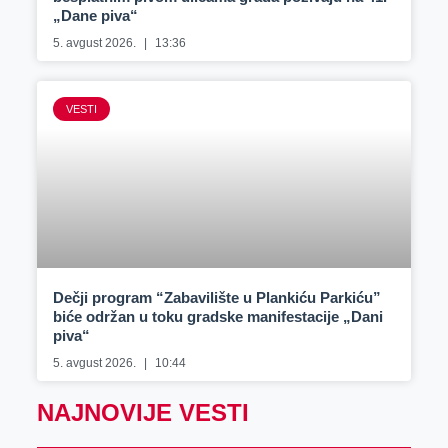
„Dane piva“
5. avgust 2026.
13:36
VESTI
Dečji program “Zabavilište u Plankiću Parkiću”
biće održan u toku gradske manifestacije „Dani
piva“
5. avgust 2026.
10:44
NAJNOVIJE VESTI