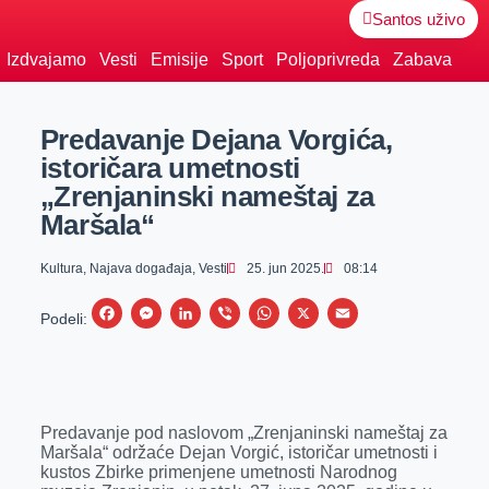
Santos uživo
Izdvajamo
Vesti
Emisije
Sport
Poljoprivreda
Zabava
Predavanje Dejana Vorgića,
istoričara umetnosti
„Zrenjaninski nameštaj za
Maršala“
Kultura
,
Najava događaja
,
Vesti
25. jun 2025.
08:14
F
M
L
V
W
X
E
Podeli:
a
e
i
i
h
m
c
s
n
b
a
a
e
s
k
e
t
i
Predavanje pod naslovom „Zrenjaninski nameštaj za
b
e
e
r
s
l
Maršala“ održaće Dejan Vorgić, istoričar umetnosti i
o
n
d
A
kustos Zbirke primenjene umetnosti Narodnog