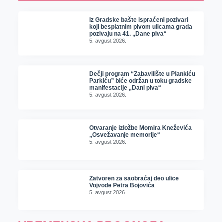
Iz Gradske bašte ispraćeni pozivari
koji besplatnim pivom ulicama grada
pozivaju na 41. „Dane piva“
5. avgust 2026.
Dečji program “Zabavilište u Plankiću
Parkiću” biće održan u toku gradske
manifestacije „Dani piva“
5. avgust 2026.
Otvaranje izložbe Momira Kneževića
„Osvežavanje memorije“
5. avgust 2026.
Zatvoren za saobraćaj deo ulice
Vojvode Petra Bojovića
5. avgust 2026.