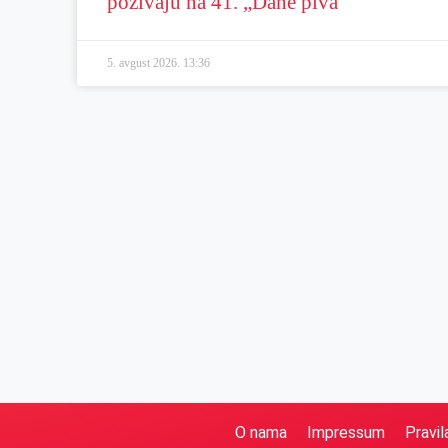
pozivaju na 41. „Dane piva“
5. avgust 2026.
13:36
O nama
Impressum
Pravil