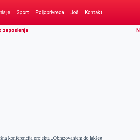
isije
Sport
Poljoprivreda
Još
Kontakt
o zaposlenja
N
ršna konferencija projekta „Obrazovanjem do lakšeg