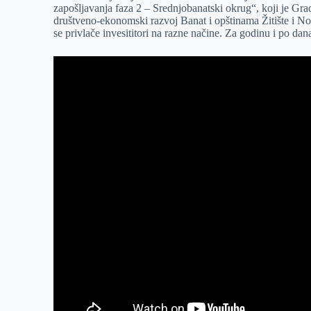
zapošljavanja faza 2 – Srednjobanatski okrug“, koji je Gr
r
n
A
i
društveno-ekonomski razvoj Banat i opštinama Žitište i No
se privlače invesititori na razne načine. Za godinu i po da
p
l
p