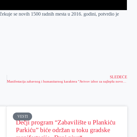
čekuje se novih 1500 radnih mesta u 2016. godini, potvrdio je
SLEDEĆE
Manifestacija zabavnog i humanitarnog karaktera “Avivov izbor za najlepšu novogodišnju jelku Zrenjanina“ održaće se 27. decembra
VESTI
Dečji program “Zabavilište u Plankiću
Parkiću” biće održan u toku gradske