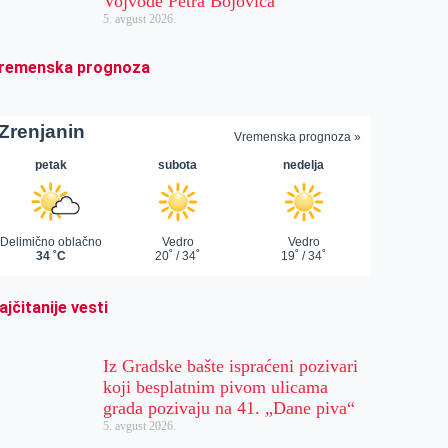
Vojvode Petra Bojovića
5. avgust 2026.
remenska prognoza
ajčitanije vesti
Iz Gradske bašte ispraćeni pozivari
koji besplatnim pivom ulicama
grada pozivaju na 41. „Dane piva“
5. avgust 2026.