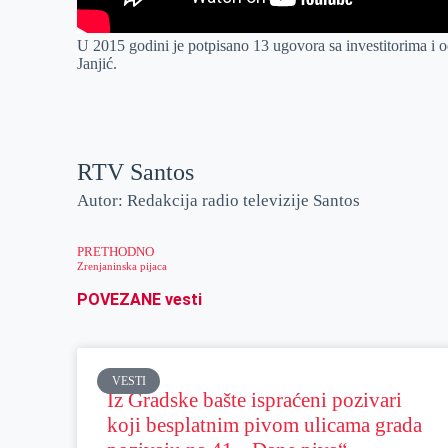
U 2015 godini je potpisano 13 ugovora sa investitorima i o
Janjić.
RTV Santos
Autor: Redakcija radio televizije Santos
PRETHODNO
Zrenjaninska pijaca
POVEZANE vesti
VESTI
Iz Gradske bašte ispraćeni pozivari
koji besplatnim pivom ulicama grada