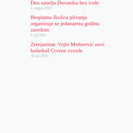
Deo naselja Duvanika bez vode
4. avgust 2026.
Besplatna školica plivanja
organizuje se jedanaestu godinu
zaredom
8. jul 2026.
Zrenjaninac Vojin Medarević novi
košarkaš Crvene zvezde
30. jul 2026.