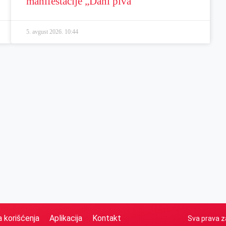
manifestacije „Dani piva“
5. avgust 2026.
10:44
a korišćenja
Aplikacija
Kontakt
Sva prava z