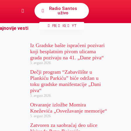
Radio Santos
uživo
FB
IG
YT
ajnovije vesti
Iz Gradske bašte ispraćeni pozivari
koji besplatnim pivom ulicama
grada pozivaju na 41. „Dane piva“
5. avgust 2026.
Dečji program “Zabavilište u
Plankiću Parkiću” biće održan u
toku gradske manifestacije „Dani
piva“
5. avgust 2026.
Otvaranje izložbe Momira
Kneževića „Osvežavanje memorije“
5. avgust 2026.
Zatvoren za saobraćaj deo ulice