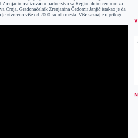
ad Zrenjanin realizovao u partnerstvu sa Regionalnim centrom za
va Crnja. Gradonačelnik Zrenjanina Čedomir Janjić istakao je da
na je otvoreno više od 2000 radnih mesta. Više saznajte u prilogu
V
N