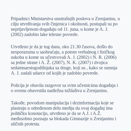
o
n
e
e
a
E
k
g
d
r
t
m
Pripadnici Ministarstva unutrašnjih poslova u Zrenjaninu, u
e
I
s
a
cilju utvrđivanja svih činjenica i okolnosti, postupali su po
r
n
A
i
neprijavljenom događaju od 11. juna, u kome je A. J.
(2002) zadobio lake telesne povrede.
p
l
p
Utvrđeno je da je tog dana, oko 21.30 časova, došlo do
nesporazuma u saobraćaju, a potom verbalnog i fizičkog
sukoba u kome su učestvovali A. J. (2002) i N. R. (2006)
sa jedne strane i A. Ž. (2007), N. K. (2007) i dvojica
sedamnaestogodišnjaka sa druge, koji su , kako se sumnja
A. J. zadali udarce od kojih je zadobio povrede.
Policija je obavila razgovor sa svim učesnicima događaja i
o svemu obavestila nadležna tužilaštva u Zrenjaninu.
Takođe, povodom manipulacija i dezinformacija koje se
plasiraju u određenom delu medija da ovaj događaj ima
političku konotaciju, utvrđeno je da se A.J. i A.Ž.
međusobno poznaju sa blokada Gimnazije u Zrenjaninu i
uličnih protesta.