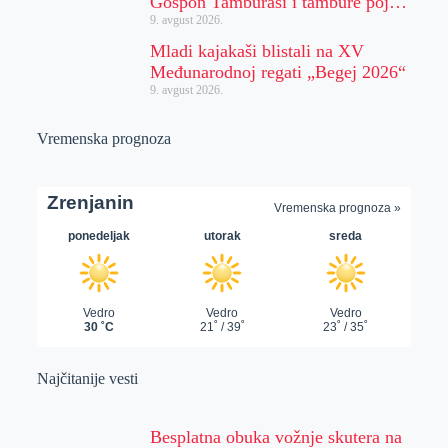
Gospon Tamburaši i tambure poj…
9. avgust 2026.
Mladi kajakaši blistali na XV
Međunarodnoj regati „Begej 2026“
9. avgust 2026.
Vremenska prognoza
Najčitanije vesti
Besplatna obuka vožnje skutera na