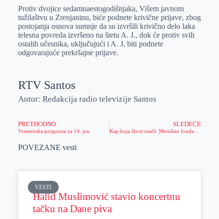
Protiv dvojice sedamnaestogodišnjaka, Višem javnom
tužilaštvu u Zrenjaninu, biće podnete krivične prijave, zbog
postojanja osnova sumnje da su izvršili krivično delo laka
telesna povreda izvršeno na štetu A. J., dok će protiv svih
ostalih učesnika, uključujući i A. J, biti podnete
odgovarajuće prekršajne prijave.
RTV Santos
Autor: Redakcija radio televizije Santos
PRETHODNO
SLEDEĆE
Vremenska prognoza za 14. jun
Kap koja život znači: Meridian fondacija primer humanosti u akcijama davanja krvi
POVEZANE vesti
VESTI
Halid Muslimović stavio koncertnu
tačku na Dane piva