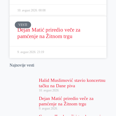
10. avgust 2026.
00:08
VESTI
Dejan Matić priredio veče za
pamćenje na Žitnom trgu
9. avgust 2026.
23:19
Najnovije vesti
Halid Muslimović stavio koncertnu
tačku na Dane piva
10. avgust 2026.
Dejan Matić priredio veče za
pamćenje na Žitnom trgu
9. avgust 2026.