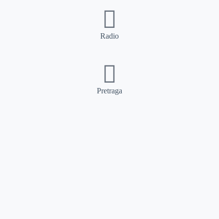
Radio
Pretraga
Pretraga
Kategorije
Ostalo
Naslovna