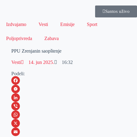
Santos uživo
Izdvajamo
Vesti
Emisije
Sport
Poljoprivreda
Zabava
PPU Zrenjanin saopštenje
Vesti
14. jun 2025.
16:32
Podeli:
F
a
M
c
e
L
e
s
i
V
b
s
n
i
W
o
e
k
b
h
X