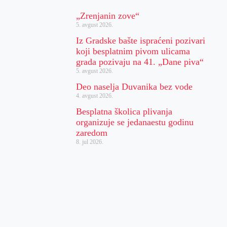
„Zrenjanin zove“
5. avgust 2026.
Iz Gradske bašte ispraćeni pozivari
koji besplatnim pivom ulicama
grada pozivaju na 41. „Dane piva“
5. avgust 2026.
Deo naselja Duvanika bez vode
4. avgust 2026.
Besplatna školica plivanja
organizuje se jedanaestu godinu
zaredom
8. jul 2026.