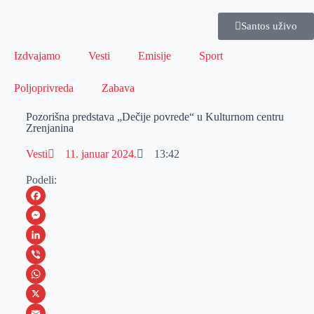
Santos uživo
Izdvajamo
Vesti
Emisije
Sport
Poljoprivreda
Zabava
Pozorišna predstava „Dečije povrede“ u Kulturnom centru
Zrenjanina
Vesti
11. januar 2024.
13:42
Podeli:
F
a
M
c
e
L
e
s
i
V
b
s
n
i
W
o
e
k
b
h
X