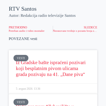
RTV Santos
Autor: Redakcija radio televizije Santos
PRETHODNO
SLEDEĆE
Potreban audio i video montažer
Neosnovane tvrdnje o porastu broja zavisnika od igara na sreću
POVEZANE vesti
VESTI
Iz Gradske bašte ispraćeni pozivari
koji besplatnim pivom ulicama
grada pozivaju na 41. „Dane piva“
5. avgust 2026.
13:36
VESTI