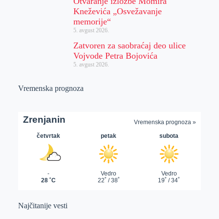
Otvaranje izložbe Momira
Kneževića „Osvežavanje
memorije“
5. avgust 2026.
Zatvoren za saobraćaj deo ulice
Vojvode Petra Bojovića
5. avgust 2026.
Vremenska prognoza
Najčitanije vesti