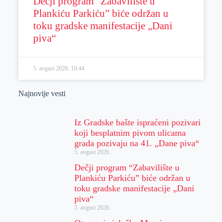
Dečji program “Zabavilište u
Plankiću Parkiću” biće održan u
toku gradske manifestacije „Dani
piva“
5. avgust 2026.
10:44
Najnovije vesti
Iz Gradske bašte ispraćeni pozivari
koji besplatnim pivom ulicama
grada pozivaju na 41. „Dane piva“
5. avgust 2026.
Dečji program “Zabavilište u
Plankiću Parkiću” biće održan u
toku gradske manifestacije „Dani
piva“
5. avgust 2026.