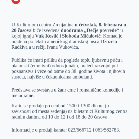
o
n
e
e
a
E
k
g
d
r
t
m
U Kulturnom centru Zrenjanina
u četvrtak, 8. februara u
e
I
s
a
20 časova
biće izvedena
duodrama „Dečje povrede“
u
r
n
A
i
kojoj igraju
Vuk Kostić i Sloboda Mićalović
. Komad je
urađena po tekstu američkog dramskog pisca Džozefa
p
l
Radživa a u režiji Ivana Vukovića.
p
Publika će imati priliku da pogleda toplu ljubavnu priču i
platonski (emotivni) odnos junaka, prateći razvojni put
poznanstva i veze od osme do 38. godine života i njihovih
susreta, najviše u čekaonicama ambulanti.
Predstava se svrstava u žanr crne i romantične komedije i
melodrame.
Karte se prodaju po ceni od 1500 i 1300 dinara (u
zavisnosti od mesta sedenja) na biletarnici Kulturnog centra
radnim danima od 10 do 12 i od 18 do 20 časova.
Informacije o prodaji karata: 023/566712 i 063/562783.