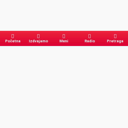
Početna
Izdvajamo
Meni
Radio
Pretraga
Pretraga
Kategorije
Ostalo
Naslovna
Izdvajamo