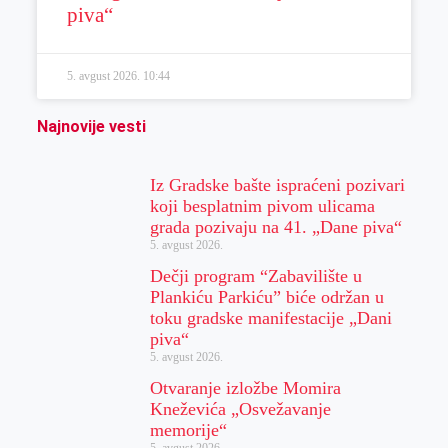
piva“
5. avgust 2026.
10:44
Najnovije vesti
Iz Gradske bašte ispraćeni pozivari
koji besplatnim pivom ulicama
grada pozivaju na 41. „Dane piva“
5. avgust 2026.
Dečji program “Zabavilište u
Plankiću Parkiću” biće održan u
toku gradske manifestacije „Dani
piva“
5. avgust 2026.
Otvaranje izložbe Momira
Kneževića „Osvežavanje
memorije“
5. avgust 2026.