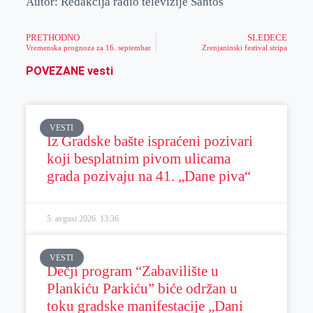
Autor: Redakcija radio televizije Santos
PRETHODNO
SLEDEĆE
Vremenska prognoza za 16. septembar
Zrenjaninski festival stripa
POVEZANE vesti
VESTI
Iz Gradske bašte ispraćeni pozivari
koji besplatnim pivom ulicama
grada pozivaju na 41. „Dane piva“
5. avgust 2026.
13:36
VESTI
Dečji program “Zabavilište u
Plankiću Parkiću” biće održan u
toku gradske manifestacije „Dani