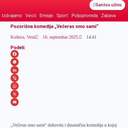
Santos uživo
Izdvajamo
Vesti
Emisije
Sport
Poljoprivreda
Zabava
Pozorišna komedija „Večeras smo sami“
Kultura
,
Vesti
16. septembar 2025.
14:41
Podeli:
F
a
M
c
e
L
e
s
i
V
b
s
n
i
W
o
e
k
b
h
X
o
n
e
e
a
E
k
g
d
r
t
m
„Večeras smo sami“ duhovita i dinamična komedija u kojoj
e
I
s
a