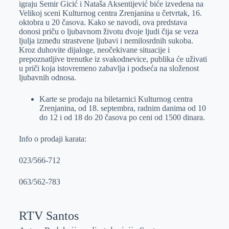
igraju Semir Gicić i Nataša Aksentijević biće izvedena na
r
n
A
i
Velikoj sceni Kulturnog centra Zrenjanina u četvrtak, 16.
oktobra u 20 časova. Kako se navodi, ova predstava
p
l
donosi priču o ljubavnom životu dvoje ljudi čija se veza
p
ljulja između strastvene ljubavi i nemilosrdnih sukoba.
Kroz duhovite dijaloge, neočekivane situacije i
prepoznatljive trenutke iz svakodnevice, publika će uživati
u priči koja istovremeno zabavlja i podseća na složenost
ljubavnih odnosa.
Karte se prodaju na biletarnici Kulturnog centra
Zrenjanina, od 18. septembra, radnim danima od 10
do 12 i od 18 do 20 časova po ceni od 1500 dinara.
Info o prodaji karata:
023/566-712
063/562-783
RTV Santos