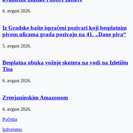
6. avgust 2026.
Iz Gradske bašte ispraćeni pozivari koji besplatnim
pivom ulicama grada pozivaju na 41. „Dane piva“
5. avgust 2026.
Besplatna obuka vožnje skutera na vodi na Izletištu
Tisa
6. avgust 2026.
Zrenjaninskim Amazonom
6. avgust 2026.
Početna
Izdvajamo