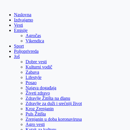
Skip
to
Naslovna
content
Izdvajamo
Vesti
Emisije
Agročas
Vikendica
Sport
Poljoprivreda
Još
Dobre vesti
Kulturni vodič
Zabava
Lifestyle
Posao
Najava događaja
Živeti zdravo
Zdravlje Žitišta na dlanu
Zdravlje za duži i srećniji život
Kroz Zrenjanin
Puls Žitišta
Zrenjanin u doba koronavirusa
Agro vesti
Kutak za kulturu