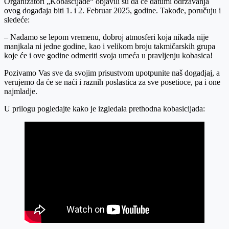
Organizatori „Kobascijade“ objavili su da će datumi održavanja
ovog događaja biti 1. i 2. Februar 2025, godine. Takođe, poručuju i
sledeće:
– Nadamo se lepom vremenu, dobroj atmosferi koja nikada nije
manjkala ni jedne godine, kao i velikom broju takmičarskih grupa
koje će i ove godine odmeriti svoja umeća u pravljenju kobasica!
Pozivamo Vas sve da svojim prisustvom upotpunite naš dogadjaj, a
verujemo da će se naći i raznih poslastica za sve posetioce, pa i one
najmladje.
U prilogu pogledajte kako je izgledala prethodna kobasicijada: