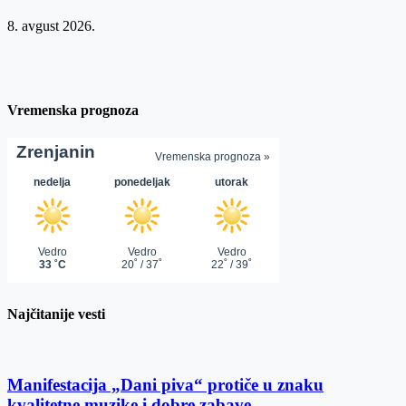
8. avgust 2026.
Vremenska prognoza
Najčitanije vesti
Manifestacija „Dani piva“ protiče u znaku
kvalitetne muzike i dobre zabave