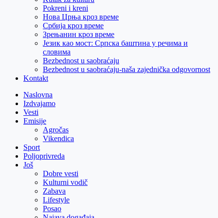
Pokreni i kreni
Нова Црња кроз време
Србија кроз време
Зрењанин кроз време
Језик као мост: Српска баштина у речима и
словима
Bezbednost u saobraćaju
Bezbednost u saobraćaju-naša zajednička odgovornost
Kontakt
Naslovna
Izdvajamo
Vesti
Emisije
Agročas
Vikendica
Sport
Poljoprivreda
Još
Dobre vesti
Kulturni vodič
Zabava
Lifestyle
Posao
Najava događaja