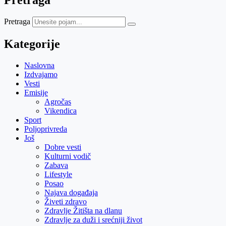
Pretraga
Kategorije
Naslovna
Izdvajamo
Vesti
Emisije
Agročas
Vikendica
Sport
Poljoprivreda
Još
Dobre vesti
Kulturni vodič
Zabava
Lifestyle
Posao
Najava događaja
Živeti zdravo
Zdravlje Žitišta na dlanu
Zdravlje za duži i srećniji život