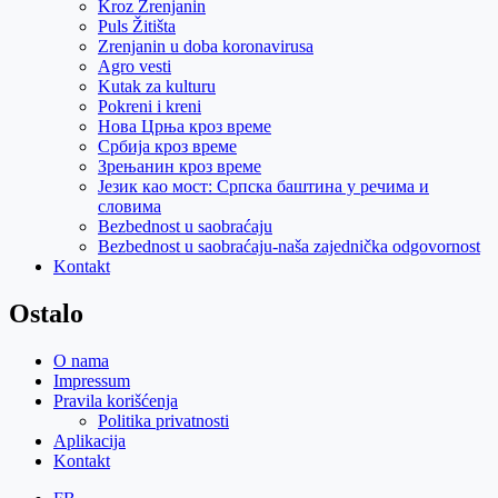
Kroz Zrenjanin
Puls Žitišta
Zrenjanin u doba koronavirusa
Agro vesti
Kutak za kulturu
Pokreni i kreni
Нова Црња кроз време
Србија кроз време
Зрењанин кроз време
Језик као мост: Српска баштина у речима и
словима
Bezbednost u saobraćaju
Bezbednost u saobraćaju-naša zajednička odgovornost
Kontakt
Ostalo
O nama
Impressum
Pravila korišćenja
Politika privatnosti
Aplikacija
Kontakt