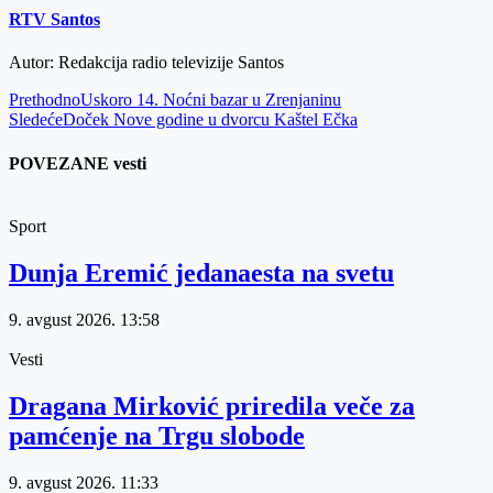
RTV Santos
Autor: Redakcija radio televizije Santos
Prethodno
Uskoro 14. Noćni bazar u Zrenjaninu
Sledeće
Doček Nove godine u dvorcu Kaštel Ečka
POVEZANE vesti
Sport
Dunja Eremić jedanaesta na svetu
9. avgust 2026.
13:58
Vesti
Dragana Mirković priredila veče za
pamćenje na Trgu slobode
9. avgust 2026.
11:33