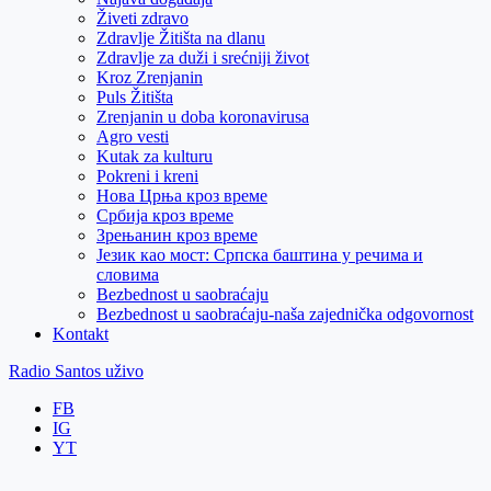
Živeti zdravo
Zdravlje Žitišta na dlanu
Zdravlje za duži i srećniji život
Kroz Zrenjanin
Puls Žitišta
Zrenjanin u doba koronavirusa
Agro vesti
Kutak za kulturu
Pokreni i kreni
Нова Црња кроз време
Србија кроз време
Зрењанин кроз време
Језик као мост: Српска баштина у речима и
словима
Bezbednost u saobraćaju
Bezbednost u saobraćaju-naša zajednička odgovornost
Kontakt
Radio Santos uživo
FB
IG
YT