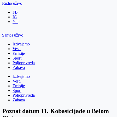
Radio uživo
FB
IG
YT
Santos uživo
Izdvajamo
Vesti
Emisije
Sport
Poljoprivreda
Zabava
Izdvajamo
Vesti
Emisije
Sport
Poljoprivreda
Zabava
Poznat datum 11. Kobasicijade u Belom