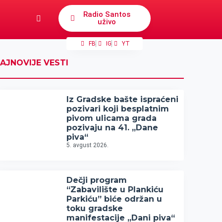
Radio Santos
uživo
FB
IG
YT
AJNOVIJE VESTI
Iz Gradske bašte ispraćeni
pozivari koji besplatnim
pivom ulicama grada
pozivaju na 41. „Dane
piva“
5. avgust 2026.
Dečji program
“Zabavilište u Plankiću
Parkiću” biće održan u
toku gradske
manifestacije „Dani piva“