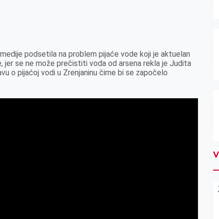
 medije podsetila na problem pijaće vode koji je aktuelan
 jer se ne može prečistiti voda od arsena rekla je Judita
avu o pijaćoj vodi u Zrenjaninu čime bi se započelo
V