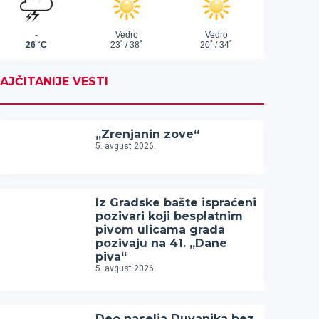
AJČITANIJE VESTI
„Zrenjanin zove“
5. avgust 2026.
Iz Gradske bašte ispraćeni
pozivari koji besplatnim
pivom ulicama grada
pozivaju na 41. „Dane
piva“
5. avgust 2026.
Deo naselja Duvanika bez