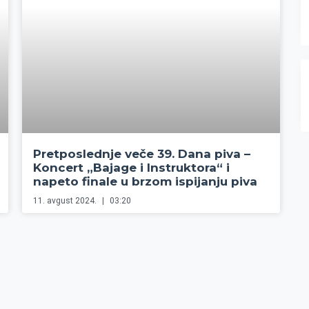
Pretposlednje veče 39. Dana piva –
Koncert „Bajage i Instruktora“ i
napeto finale u brzom ispijanju piva
11. avgust 2024.
03:20