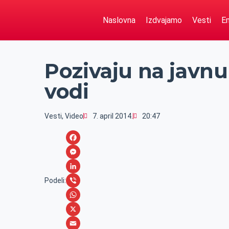
Naslovna
Izdvajamo
Vesti
Em
Pozivaju na javnu
vodi
Vesti
,
Video
7. april 2014.
20:47
F
a
M
c
e
L
Podeli:
e
s
i
V
b
s
n
i
W
o
e
k
b
h
X