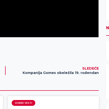
N
SLEDEĆE
Kompanija Gomex obeležila 19. rođendan
DOBRE VESTI