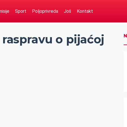
isije
Sport
Poljoprivreda
Još
Kontakt
 raspravu o pijaćoj
N