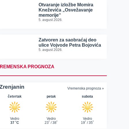
Otvaranje izložbe Momira
Kneževića „Osvežavanje
memorije“
5. avgust 2026.
Zatvoren za saobraćaj deo
ulice Vojvode Petra Bojovića
5. avgust 2026.
REMENSKA PROGNOZA