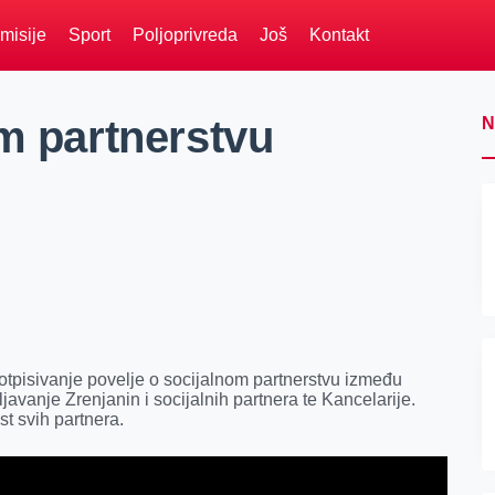
misije
Sport
Poljoprivreda
Još
Kontakt
om partnerstvu
N
potpisivanje povelje o socijalnom partnerstvu između
avanje Zrenjanin i socijalnih partnera te Kancelarije.
t svih partnera.