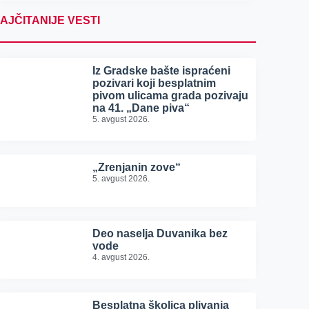
AJČITANIJE VESTI
Iz Gradske bašte ispraćeni
pozivari koji besplatnim
pivom ulicama grada pozivaju
na 41. „Dane piva“
5. avgust 2026.
„Zrenjanin zove“
5. avgust 2026.
Deo naselja Duvanika bez
vode
4. avgust 2026.
Besplatna školica plivanja