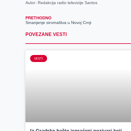
Autor: Redakcija radio televizije Santos
PRETHODNO
Smanjenje siromaštva u Novoj Crnji
POVEZANE VESTI
VESTI
Iz Gradske bašte ispraćeni pozivari koji