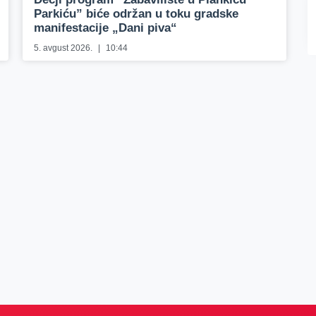
Parkiću” biće održan u toku gradske
manifestacije „Dani piva“
5. avgust 2026.
10:44