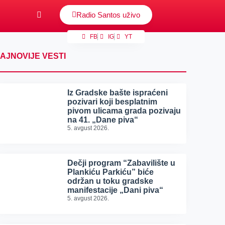
Radio Santos uživo
FB
IG
YT
AJNOVIJE VESTI
Iz Gradske bašte ispraćeni
pozivari koji besplatnim
pivom ulicama grada pozivaju
na 41. „Dane piva“
5. avgust 2026.
Dečji program “Zabavilište u
Plankiću Parkiću” biće
održan u toku gradske
manifestacije „Dani piva“
5. avgust 2026.