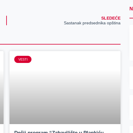
N
SLEDEĆE
Sastanak predsednika opština
VESTI
Dečji program “Zabavilište u Plankiću