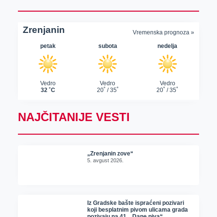
NAJČITANIJE VESTI
„Zrenjanin zove“
5. avgust 2026.
Iz Gradske bašte ispraćeni pozivari
koji besplatnim pivom ulicama grada
pozivaju na 41. „Dane piva“