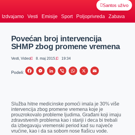
Santos uživo
Izdvajamo
Vesti
Emisije
Sport
Poljoprivreda
Zabava
Povećan broj intervencija
SHMP zbog promene vremena
Vesti
,
Video
8. maj 2015.
19:34
F
M
L
V
W
X
E
Podeli:
a
e
i
i
h
m
c
s
n
b
a
a
e
s
k
e
t
i
Služba hitne medicinske pomoći imala je 30% više
b
e
e
r
s
l
intervencija zbog promene vremena koje je
o
n
d
A
prouzrokovalo probleme ljudima. Građani koji imaju
zdravstvenih problema kao i stariji i deca bi trebali
o
g
I
p
da izbegavaju vremenski period kad su najveće
k
e
n
p
vrućine, kao i da sa sobom nose flašicu vode.