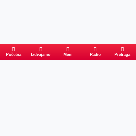
Početna
Izdvajamo
Meni
Radio
Pretraga
Pretraga
Kategorije
Ostalo
Naslovna