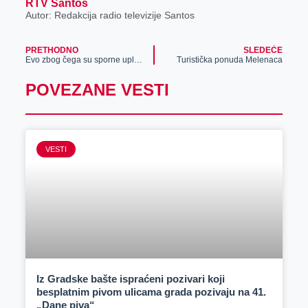
RTV Santos
Autor: Redakcija radio televizije Santos
PRETHODNO
SLEDEĆE
Evo zbog čega su sporne uplatnice poslate sa računima SON-a
Turistička ponuda Melenaca
POVEZANE VESTI
VESTI
Iz Gradske bašte ispraćeni pozivari koji
besplatnim pivom ulicama grada pozivaju na 41.
„Dane piva“