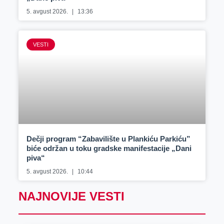
5. avgust 2026.
13:36
VESTI
Dečji program “Zabavilište u Plankiću Parkiću”
biće održan u toku gradske manifestacije „Dani
piva“
5. avgust 2026.
10:44
NAJNOVIJE VESTI