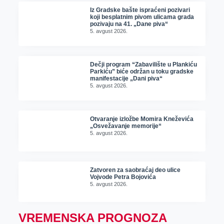
Iz Gradske bašte ispraćeni pozivari
koji besplatnim pivom ulicama grada
pozivaju na 41. „Dane piva“
5. avgust 2026.
Dečji program “Zabavilište u Plankiću
Parkiću” biće održan u toku gradske
manifestacije „Dani piva“
5. avgust 2026.
Otvaranje izložbe Momira Kneževića
„Osvežavanje memorije“
5. avgust 2026.
Zatvoren za saobraćaj deo ulice
Vojvode Petra Bojovića
5. avgust 2026.
VREMENSKA PROGNOZA