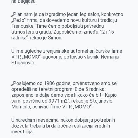
na Bagljašu.
„Plan nam je da izgradimo jedan lep salon, konkretno
„Pežo“ firma, da dovedemo novu kulturu i tradiciju
Francuske. Time ćemo poboljšati privrednu
atmosferu u gradu. Zaposlićemo između 12 i 15
radnika“, rekao je Šimon.
U ime ugledne zrenjaninske automehaničarske firme
VTR „MOMO“, ugovor je potpisao vlasnik, Nemanja
Stojanović.
„Poslujemo od 1986 godine, prvenstveno smo se
opredelili na teretni program. Biće 5 radnika
zaposleno, a dalje ćemo videti kako će biti. Kupio
sam površinu od 3971 m2“, rekao je Stojanović
Momčilo, osnivač firme VTR „MOMO“.
U narednim mesecima, nakon dobijanja potrebnih
dozvola trebala bi da počne realizacija vrednih
investicija.