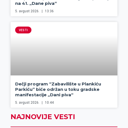
na 41. „Dane piva“
5. avgust 2026.
13:36
VESTI
Dečji program “Zabavilište u Plankiću
Parkiću” biće održan u toku gradske
manifestacije „Dani piva“
5. avgust 2026.
10:44
NAJNOVIJE VESTI