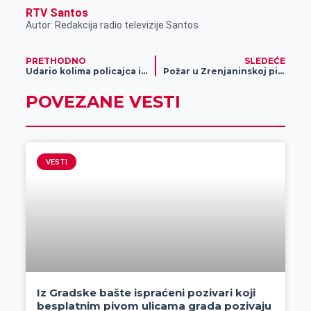
RTV Santos
Autor: Redakcija radio televizije Santos
PRETHODNO
SLEDEĆE
Udario kolima policajca i pobegao
Požar u Zrenjaninskoj pivari!
POVEZANE VESTI
VESTI
Iz Gradske bašte ispraćeni pozivari koji
besplatnim pivom ulicama grada pozivaju