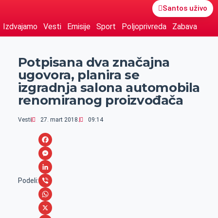
Santos uživo
Izdvajamo
Vesti
Emisije
Sport
Poljoprivreda
Zabava
Potpisana dva značajna
ugovora, planira se
izgradnja salona automobila
renomiranog proizvođača
Vesti
27. mart 2018.
09:14
F
a
M
c
e
L
Podeli:
e
s
i
V
b
s
n
i
W