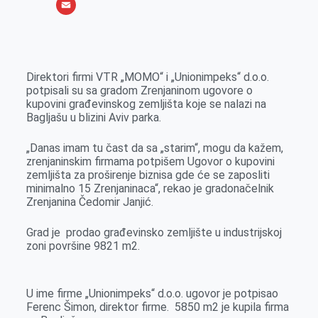
o
e
k
b
h
X
o
n
e
e
a
E
k
g
d
r
t
m
e
I
s
a
Direktori firmi VTR „MOMO“ i „Unionimpeks“ d.o.o.
r
n
A
i
potpisali su sa gradom Zrenjaninom ugovore o
kupovini građevinskog zemljišta koje se nalazi na
p
l
Bagljašu u blizini Aviv parka.
p
„Danas imam tu čast da sa „starim“, mogu da kažem,
zrenjaninskim firmama potpišem Ugovor o kupovini
zemljišta za proširenje biznisa gde će se zaposliti
minimalno 15 Zrenjaninaca“, rekao je gradonačelnik
Zrenjanina Čedomir Janjić.
Grad je prodao građevinsko zemljište u industrijskoj
zoni površine 9821 m2.
U ime firme „Unionimpeks“ d.o.o. ugovor je potpisao
Ferenc Šimon, direktor firme. 5850 m2 je kupila firma