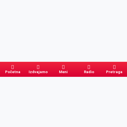
Početna
Izdvajamo
Meni
Radio
Pretraga
Pretraga
Kategorije