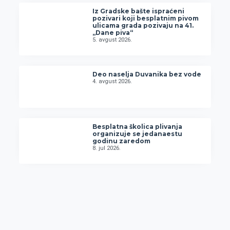
Iz Gradske bašte ispraćeni
pozivari koji besplatnim pivom
ulicama grada pozivaju na 41.
„Dane piva“
5. avgust 2026.
Deo naselja Duvanika bez vode
4. avgust 2026.
Besplatna školica plivanja
organizuje se jedanaestu
godinu zaredom
8. jul 2026.