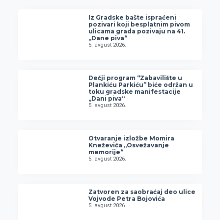
Iz Gradske bašte ispraćeni
pozivari koji besplatnim pivom
ulicama grada pozivaju na 41.
„Dane piva“
5. avgust 2026.
Dečji program “Zabavilište u
Plankiću Parkiću” biće održan u
toku gradske manifestacije
„Dani piva“
5. avgust 2026.
Otvaranje izložbe Momira
Kneževića „Osvežavanje
memorije“
5. avgust 2026.
Zatvoren za saobraćaj deo ulice
Vojvode Petra Bojovića
5. avgust 2026.