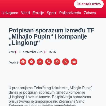
Santos uživo
Izdvajamo
Vesti
Emisije
Sport
Poljoprivreda
Zabava
Potpisan sporazum između TF
„Mihajlo Pupin“ i kompanije
„Linglong“
Vesti
8. septembar 2023.
15:35
F
M
L
V
W
X
E
Podeli:
a
e
i
i
h
m
c
s
n
b
a
a
e
s
k
e
t
i
U prostorijama Tehničkog fakulteta „Mihajlo Pupin“
b
e
e
r
s
l
danas je potpisan sporazum između kompanije
o
n
d
A
„Linglong“ i ove ustanove. Potpisivanju sporazuma
prisustvovao je gradonačelnik Zrenjanina Simo
o
g
I
p
Salapura zajedno sa svojim pomoćnicima.