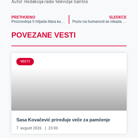
Autor: Redakcija radio televizije Santos
PRETHODNO
SLEDEĆE
Proizvodnja 5 hiljada litara kuvanog paradajza u Lukinom Selu
Poziv na humanost se nikada ne odbija – Fondacija Meridian nastavila sa ulaganjem u zdravstveni sistem Srbije
POVEZANE VESTI
VESTI
Sasa Kovačević priređuje veče za pamćenje
7. avgust 2026.
23:00