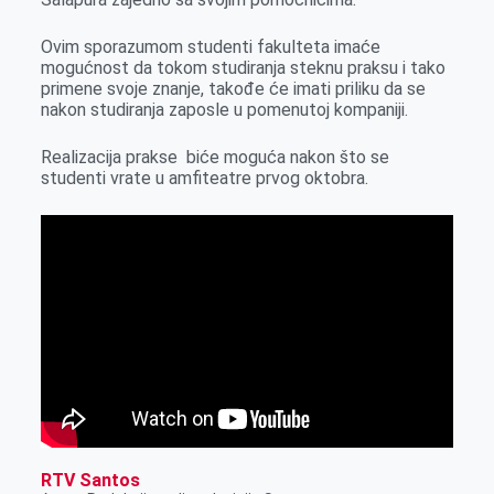
k
e
n
p
r
Ovim sporazumom studenti fakulteta imaće
mogućnost da tokom studiranja steknu praksu i tako
primene svoje znanje, takođe će imati priliku da se
nakon studiranja zaposle u pomenutoj kompaniji.
Realizacija prakse biće moguća nakon što se
studenti vrate u amfiteatre prvog oktobra.
RTV Santos