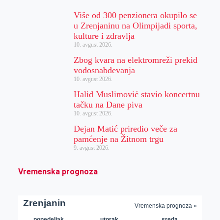
Više od 300 penzionera okupilo se
u Zrenjaninu na Olimpijadi sporta,
kulture i zdravlja
10. avgust 2026.
Zbog kvara na elektromreži prekid
vodosnabdevanja
10. avgust 2026.
Halid Muslimović stavio koncertnu
tačku na Dane piva
10. avgust 2026.
Dejan Matić priredio veče za
pamćenje na Žitnom trgu
9. avgust 2026.
Vremenska prognoza