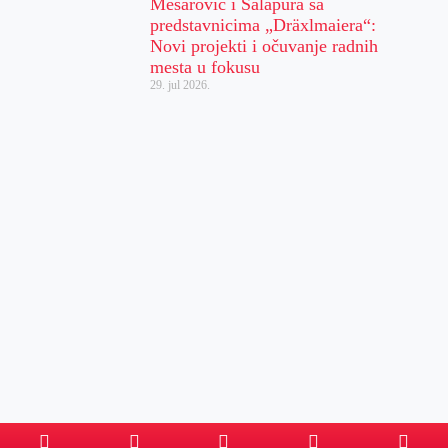
Mesarović i Salapura sa
predstavnicima „Dräxlmaiera“:
Novi projekti i očuvanje radnih
mesta u fokusu
29. jul 2026.