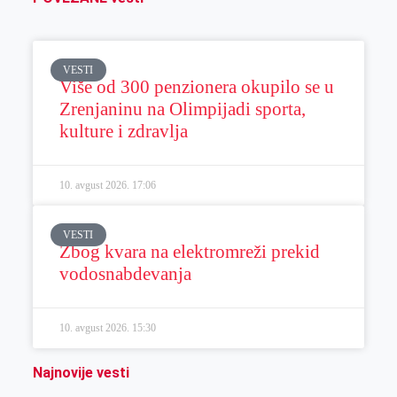
VESTI
Više od 300 penzionera okupilo se u
Zrenjaninu na Olimpijadi sporta,
kulture i zdravlja
10. avgust 2026.
17:06
VESTI
Zbog kvara na elektromreži prekid
vodosnabdevanja
10. avgust 2026.
15:30
Najnovije vesti