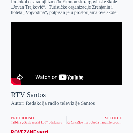
Protokol o saradnji između Ekonomsko-trgovinske škole
e
I
s
a
„Jovan Trajković“, Turističke organizacije Zrenjanin i
r
n
A
i
hotela „Vojvodina“, potpisan je u prostorijama ove škole.
p
l
p
RTV Santos
Autor: Redakcija radio televizije Santos
PRETHODNO
SLEDEĆE
Tribina „Gusle srpski kod“ održana u Kulturnom centru Zrenjanina
Košarkašice niz pobeda nastavile protiv Karaburme
POVEZANE vesti