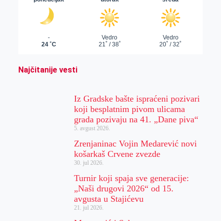
Najčitanije vesti
Iz Gradske bašte ispraćeni pozivari
koji besplatnim pivom ulicama
grada pozivaju na 41. „Dane piva“
5. avgust 2026.
Zrenjaninac Vojin Medarević novi
košarkaš Crvene zvezde
30. jul 2026.
Turnir koji spaja sve generacije:
„Naši drugovi 2026“ od 15.
avgusta u Stajićevu
21. jul 2026.