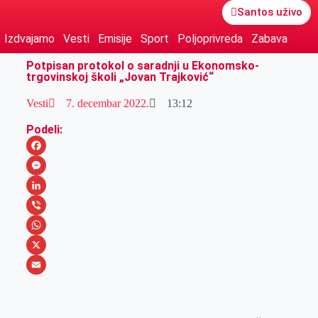
Santos uživo
Izdvajamo
Vesti
Emisije
Sport
Poljoprivreda
Zabava
Potpisan protokol o saradnji u Ekonomsko-
trgovinskoj školi „Jovan Trajković“
Vesti
7. decembar 2022.
13:12
Podeli:
F
a
M
c
e
L
e
s
i
V
b
s
n
i
W
o
e
k
b
h
X
o
n
e
e
a
E
k
g
d
r
t
m