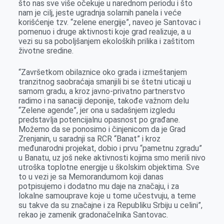
što nas sve više očekuje u narednom periodu i što
nam je cilj, jeste ugradnja solarnih panela i veće
korišćenje tzv. “zelene energije”, naveo je Santovac i
pomenuo i druge aktivnosti koje grad realizuje, a u
vezi su sa poboljšanjem ekoloških prilika i zaštitom
životne sredine.
“Završetkom obilaznice oko grada i izmeštanjem
tranzitnog saobraćaja smanjili bi se štetni uticaji u
samom gradu, a kroz javno-privatno partnerstvo
radimo i na sanaciji deponije, takođe važnom delu
“Zelene agende”, jer ona u sadašnjem izgledu
predstavlja potencijalnu opasnost po građane.
Možemo da se ponosimo i činjenicom da je Grad
Zrenjanin, u saradnji sa RCR “Banat” i kroz
međunarodni projekat, dobio i prvu “pametnu zgradu”
u Banatu, uz još neke aktivnosti kojima smo merili nivo
utroška toplotne energije u školskim objektima. Sve
to u vezi je sa Memorandumom koji danas
potpisujemo i dodatno mu daje na značaju, i za
lokalne samouprave koje u tome učestvuju, a teme
su takve da su značajne i za Republiku Srbiju u celini”,
rekao je zamenik gradonačelnika Santovac.