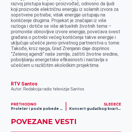
razvoj pristupa kupac-proizvođač, odnosno da ljudi
koji proizvode električnu energiju iz solarnih izvora za
sopstvene potrebe, višak energije ustupaju na
korišćenje drugima. Projekat je značajan iz više
razloga i dotiče se više aktuelnih životnih tema –
promoviše obnovljive izvore energije, povećava svest
građana o potrebi većeg korišćenja takve energije i
uključuje učešće javno-privatnog partnerstva u tome.
Takođe, kroz njega, Grad Zrenjanin daje doprinos
“Zelenoj agendi” naše zemlje, zaštiti životne sredine,
poboljšanju energetske efikasnosti i nastavlja s
učešćem u različitim ekološkim projektima.
RTV Santos
Autor: Redakcija radio televizije Santos
PRETHODNO
SLEDEĆE
Proleter i posle pobede nad Slovenom ostaje lider na tabeli
Koncert gudačkog kvarteta
POVEZANE VESTI