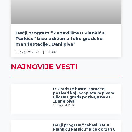
Dečji program “Zabavilište u Plankiću
Parkiću” biće održan u toku gradske
manifestacije „Dani piva“
5. avgust 2026.
10:44
NAJNOVIJE VESTI
Iz Gradske bašte ispraćeni
pozivari koji besplatnim pivom
ulicama grada pozivaju na 41.
„Dane piva“
5. avgust 2026.
Dečji program “Zabavilište u
Plankiću Parkiću” biće održan u