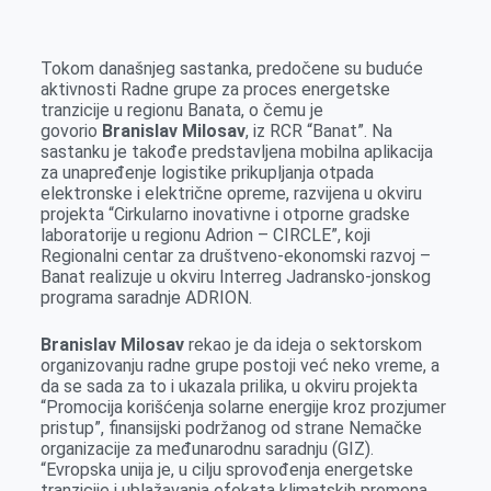
Tokom današnjeg sastanka, predočene su buduće
aktivnosti Radne grupe za proces energetske
tranzicije u regionu Banata, o čemu je
govorio
Branislav Milosav
, iz RCR “Banat”. Na
sastanku je takođe predstavljena mobilna aplikacija
za unapređenje logistike prikupljanja otpada
elektronske i električne opreme, razvijena u okviru
projekta “Cirkularno inovativne i otporne gradske
laboratorije u regionu Adrion – CIRCLE”, koji
Regionalni centar za društveno-ekonomski razvoj –
Banat realizuje u okviru Interreg Jadransko-jonskog
programa saradnje ADRION.
Branislav Milosav
rekao je da ideja o sektorskom
organizovanju radne grupe postoji već neko vreme, a
da se sada za to i ukazala prilika, u okviru projekta
“Promocija korišćenja solarne energije kroz prozjumer
pristup”, finansijski podržanog od strane Nemačke
organizacije za međunarodnu saradnju (GIZ).
“Evropska unija je, u cilju sprovođenja energetske
tranzicije i ublažavanja efekata klimatskih promena,