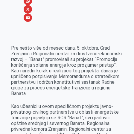
e
s
i
V
b
s
n
i
W
o
e
k
b
h
X
o
n
e
e
a
E
k
g
d
r
t
m
e
I
s
a
Pre nešto više od mesec dana, 5. oktobra, Grad
r
n
A
i
Zrenjanin i Regionalni centar za društveno-ekonomski
razvoj – “Banat” promovisali su projekat “Promocija
p
l
korišćenja solarne energije kroz prozjumer pristup”.
p
Kao naredni korak u realizaciji tog projekta, danas je
upriličeno potpisivanje Memoranduma o strateškom
partnerstvu i održan konstitutivni sastanak Radne
grupe za proces energetske tranzicije u regionu
Banata.
Kao učesnici u ovom specifičnom projektu javno-
privatnog-civilnog partnerstva u oblasti energetske
tranzicije pojavljuju se RCR “Banat”, svi gradovi i
opštine srednjeg i severnog Banata, Regionalna
privredna komora Zrenjanin, Regionalni centar za