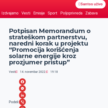
Santos uživo
Izdvajamo
Vesti
Emisije
Sport
Poljoprivreda
Zabava
Potpisan Memorandum o
strateškom partnerstvu,
naredni korak u projektu
“Promocija korišćenja
solarne energije kroz
prozjumer pristup”
Vesti
14. novembar 2022.
19:18
F
a
M
c
e
L
Podeli: