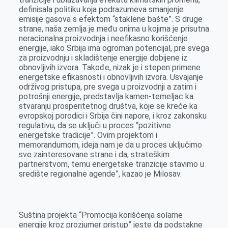
definisala politiku koja podrazumeva smanjenje
emisije gasova s efektom “staklene bašte”. S druge
strane, naša zemlja je među onima u kojima je prisutna
neracionalna proizvodnja i neefikasno korišćenje
energije, iako Srbija ima ogroman potencijal, pre svega
za proizvodnju i skladištenje energije dobijene iz
obnovljivih izvora. Takođe, nizak je i stepen primene
energetske efikasnosti i obnovljivih izvora. Usvajanje
održivog pristupa, pre svega u proizvodnji a zatim i
potrošnji energije, predstavlja kamen-temeljac ka
stvaranju prosperitetnog društva, koje se kreće ka
evropskoj porodici i Srbija čini napore, i kroz zakonsku
regulativu, da se uključi u proces “pozitivne
energetske tradicije”. Ovim projektom i
memorandumom, ideja nam je da u proces uključimo
sve zainteresovane strane i da, strateškim
partnerstvom, temu energetske tranzicije stavimo u
središte regionalne agende”, kazao je Milosav.
Suština projekta “Promocija korišćenja solarne
energije kroz prozjumer pristup” jeste da podstakne