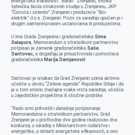
energetsku efikasnost “Banat” Zrenjanin, Visoka
tehnička škola strukovnih studija u Zrenjaninu, JKP
“Čistoća i zelenilo” Zrenjanin i preduzeće “Bio-
elektrik” d.o.o. Zrenjanin. Poziv za saradnju upućen je i
drugim zainteresovanim ustanovama ili preduzećima.
U ime Grada Zrenjanina i gradonačelnika
Sima
Salapure
, Memorandum o strateškom partnerstvu
potpisao je zamenik gradonačelnika
Saša
Santovac,
a događaju je prisustvovala i pomoćnica
gradonačelnika
Marija Damjanović
.
Santovac je istakao da Grad Zrenjanin uzima aktivno
učešće u okviru “Zelene agende” Republike Srbije i da
je u tom smislu značajna svaka vrsta saradnje, učešća
u zajedničkim projektima ili stručne podrške.
“Rado smo prihvatili i današnje potpisivanje
Memoranduma o strateškom partnerstvu. Grad
Zrenjanin je u prethodne dve godine realizovao dva
konkursa, u saradnji s Ministarstvom rudarstva i
energetike, u oblasti energetske efikasnosti, a ono