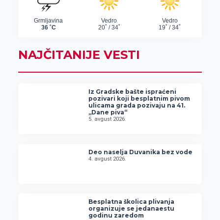
NAJČITANIJE VESTI
Iz Gradske bašte ispraćeni
pozivari koji besplatnim pivom
ulicama grada pozivaju na 41.
„Dane piva“
5. avgust 2026.
Deo naselja Duvanika bez vode
4. avgust 2026.
Besplatna školica plivanja
organizuje se jedanaestu
godinu zaredom