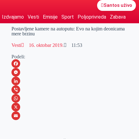
Santos uživo
Izdvajamo
Vesti
Emisije
Sport
Poljoprivreda
Zabava
Postavljene kamere na autoputu: Evo na kojim deonicama
mere brzinu
Vesti
16. oktobar 2019.
11:53
Podeli:
F
a
M
c
e
L
e
s
i
V
b
s
n
i
W
o
e
k
b
h
X
o
n
e
e
a
E
k
g
d
r
t
m