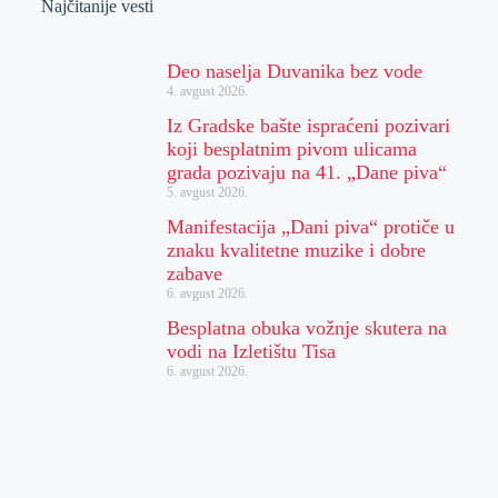
Najčitanije vesti
Deo naselja Duvanika bez vode
4. avgust 2026.
Iz Gradske bašte ispraćeni pozivari
koji besplatnim pivom ulicama
grada pozivaju na 41. „Dane piva“
5. avgust 2026.
Manifestacija „Dani piva“ protiče u
znaku kvalitetne muzike i dobre
zabave
6. avgust 2026.
Besplatna obuka vožnje skutera na
vodi na Izletištu Tisa
6. avgust 2026.