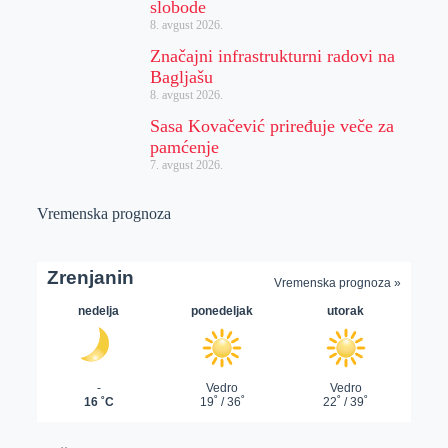
slobode
8. avgust 2026.
Značajni infrastrukturni radovi na
Bagljašu
8. avgust 2026.
Sasa Kovačević priređuje veče za
pamćenje
7. avgust 2026.
Vremenska prognoza