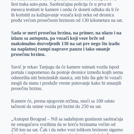
šest traka auto-puta. Saobraćajna policija će u prva tri
meseca testirati te kamere i onda će doneti odluku da li će
ih koristiti za kažnjavanje vozača koji neku od deonica
prođu većom prosečnom brzinom od 130 kilometara na sat.
Sada se meri prosečna brzina, na primer, na ulazu i na
izlazu sa autoputa, pa vozači koji voze brže od
maksimalno dozvoljenih 130 na sat pre nego što izađu
na naplatnoj rampi naprave pauzu i tako smanje
prosečnu brzinu.
Savić je rekao Tanjugu da će kamere snimati vozila ispod
portala i napomenuo da postoje deonice između kojih nema
odmorišta niti benzinskih stanica, niti bilo šta gde bi vozači
mogli da stanu i produže vreme putovanje kako bi smanjili
prosečnu brzinu.
Kamere će, prema njegovim rečima, moći sa 100 odsto
tačnosti da snime vozila pri brzini do 250 na sat.
„Autoput Beograd – Niš sa sadašnjom gustinom saobraćaja
ne omogućava vozilima da se kreću brzinama većim od
250 km na sat. Čak i da neko vozi tolikom brzinom sigurno