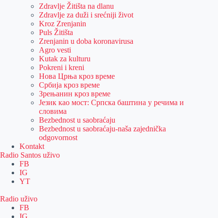
Zdravlje Žitišta na dlanu
Zdravlje za duži i srećniji život
Kroz Zrenjanin
Puls Žitišta
Zrenjanin u doba koronavirusa
Agro vesti
Kutak za kulturu
Pokreni i kreni
Нова Црња кроз време
Србија кроз време
Зрењанин кроз време
Језик као мост: Српска баштина у речима и
словима
Bezbednost u saobraćaju
Bezbednost u saobraćaju-naša zajednička
odgovornost
Kontakt
Radio Santos uživo
FB
IG
YT
Radio uživo
FB
IG