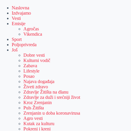
Skip
to
Naslovna
content
Izdvajamo
Vesti
Emisije
Agročas
Vikendica
Sport
Poljoprivreda
Još
Dobre vesti
Kulturni vodič
Zabava
Lifestyle
Posao
Najava događaja
Živeti zdravo
Zdravlje Žitišta na dlanu
Zdravlje za duži i srećniji život
Kroz Zrenjanin
Puls Žitišta
Zrenjanin u doba koronavirusa
Agro vesti
Kutak za kulturu
Pokreni i kreni