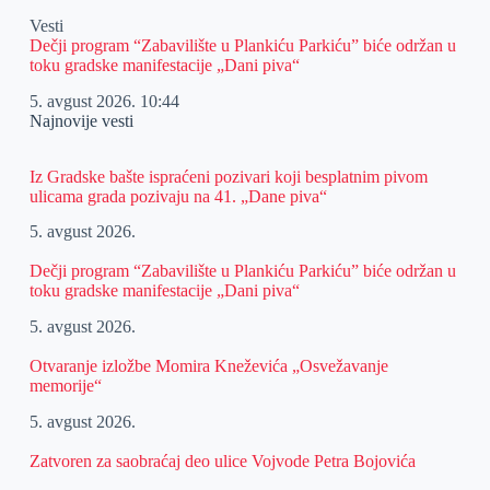
Vesti
Dečji program “Zabavilište u Plankiću Parkiću” biće održan u
toku gradske manifestacije „Dani piva“
5. avgust 2026.
10:44
Najnovije vesti
Iz Gradske bašte ispraćeni pozivari koji besplatnim pivom
ulicama grada pozivaju na 41. „Dane piva“
5. avgust 2026.
Dečji program “Zabavilište u Plankiću Parkiću” biće održan u
toku gradske manifestacije „Dani piva“
5. avgust 2026.
Otvaranje izložbe Momira Kneževića „Osvežavanje
memorije“
5. avgust 2026.
Zatvoren za saobraćaj deo ulice Vojvode Petra Bojovića