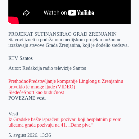
PROJEKAT SUFINANSIRAO GRAD ZRENJANIN
Stavovi izneti u podržanom medijskom projektu nužno ne
izražavaju stavove Grada Zrenjanina, koji je dodelio sredstva.
RTV Santos
Autor: Redakcija radio televizije Santos
Prethodno
Predstavljanje kompanije Linglong u Zrenjaninu
privuklo je mnoge ljude (VIDEO)
Sledeće
Sport kao budućnost
POVEZANE vesti
Vesti
Iz Gradske bašte ispraćeni pozivari koji besplatnim pivom
ulicama grada pozivaju na 41. „Dane piva“
5. avgust 2026.
13:36