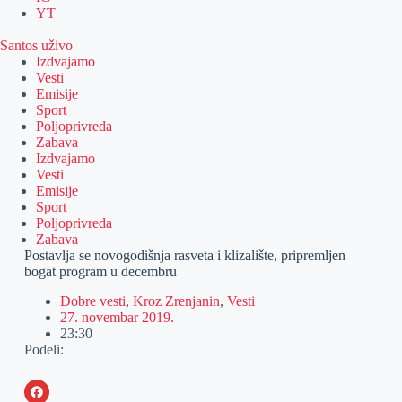
YT
Santos uživo
Izdvajamo
Vesti
Emisije
Sport
Poljoprivreda
Zabava
Izdvajamo
Vesti
Emisije
Sport
Poljoprivreda
Zabava
Postavlja se novogodišnja rasveta i klizalište, pripremljen
bogat program u decembru
Dobre vesti
,
Kroz Zrenjanin
,
Vesti
27. novembar 2019.
23:30
Podeli: