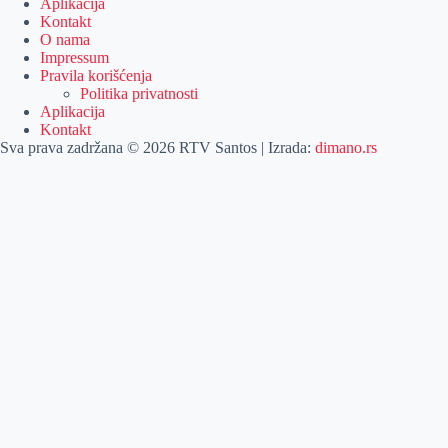
Aplikacija
Kontakt
O nama
Impressum
Pravila korišćenja
Politika privatnosti
Aplikacija
Kontakt
Sva prava zadržana © 2026 RTV Santos | Izrada:
dimano.rs
Pretraga
Pretraga
Kategorije
Naslovna
Izdvajamo
Vesti
Emisije
Agročas
Vikendica
Sport
Poljoprivreda
Još