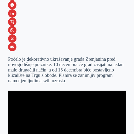
F
a
M
c
e
L
e
s
i
V
b
s
n
i
W
o
e
k
b
h
X
o
n
e
e
a
E
Počelo je dekorativno ukrašavanje grada Zrenjanina pred
k
g
d
r
t
m
novogodišnje praznike. 10 decembra će grad zasijati na jedan
malo drugačiji način, a od 15 decembra biće postavljeno
e
I
s
a
klizalište na Trgu slobode. Planira se zanimljiv program
r
n
A
i
namenjen ljudima svih uzrasta.
p
l
p