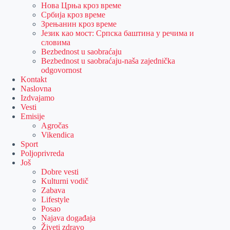
Нова Црња кроз време
Србија кроз време
Зрењанин кроз време
Језик као мост: Српска баштина у речима и
словима
Bezbednost u saobraćaju
Bezbednost u saobraćaju-naša zajednička
odgovornost
Kontakt
Naslovna
Izdvajamo
Vesti
Emisije
Agročas
Vikendica
Sport
Poljoprivreda
Još
Dobre vesti
Kulturni vodič
Zabava
Lifestyle
Posao
Najava događaja
Živeti zdravo