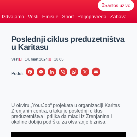
Santos uživo
Izdvajamo
Vesti
Emisije
Sport
Poljoprivreda
Zabava
Poslednji ciklus preduzetništva
u Karitasu
Vesti
14. mart 2024.
18:05
F
M
L
V
W
X
E
Podeli:
a
e
i
i
h
m
c
s
n
b
a
a
e
s
k
e
t
i
U okviru „YourJob“ projekata u organizaciji Karitas
b
e
e
r
s
l
Zrenjanin centra, u toku je poslednji ciklus
o
n
d
A
preduzetništva i prilika da mladi iz Zrenjanina i
okoline dobiju podršku za otvaranje biznisa.
o
g
I
p
k
e
n
p