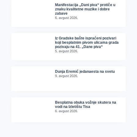
Manifestacija „Dani piva“ protiče u
znaku kvalitetne muzike i dobre
zabave
6. avgust 2026.
Iz Gradske bašte ispraćeni pozivari
koji besplatnim pivom ulicama grada
pozivaju na 41. „Dane piva“
5. avgust 2026.
Dunja Eremić jedanaesta na svetu
9. avgust 2026.
Besplatna obuka vožnje skutera na
vodi na Izletištu Tisa
6. avgust 2026.