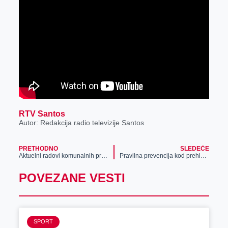
r
RTV Santos
Autor: Redakcija radio televizije Santos
PRETHODNO
SLEDEĆE
Aktuelni radovi komunalnih preduzeća
Pravilna prevencija kod prehlade i gripa
POVEZANE VESTI
SPORT