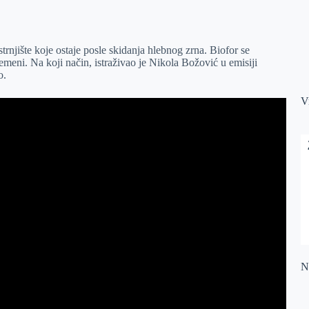
rnjište koje ostaje posle skidanja hlebnog zrna. Biofor se
eni. Na koji način, istraživao je Nikola Božović u emisiji
o.
V
Na