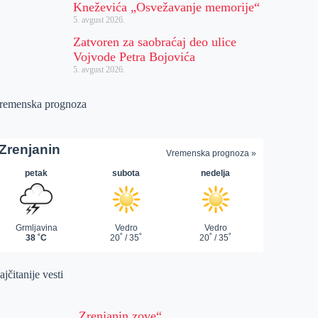
Kneževića „Osvežavanje memorije“
5. avgust 2026.
Zatvoren za saobraćaj deo ulice
Vojvode Petra Bojovića
5. avgust 2026.
remenska prognoza
jčitanije vesti
„Zrenjanin zove“