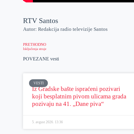
RTV Santos
Autor: Redakcija radio televizije Santos
PRETHODNO
Isključenja struje
POVEZANE vesti
VESTI
Iz Gradske bašte ispraćeni pozivari
koji besplatnim pivom ulicama grada
pozivaju na 41. „Dane piva“
5. avgust 2026.
13:36