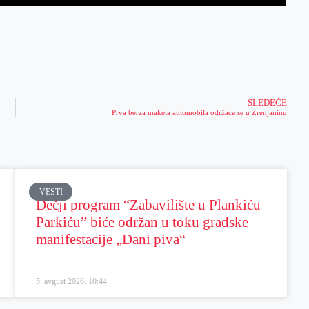
SLEDEĆE
Prva berza maketa automobila održaće se u Zrenjaninu
VESTI
Dečji program “Zabavilište u Plankiću
Parkiću” biće održan u toku gradske
manifestacije „Dani piva“
5. avgust 2026.
10:44