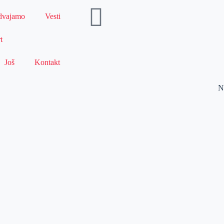
dvajamo
Vesti
t
Još
Kontakt
N