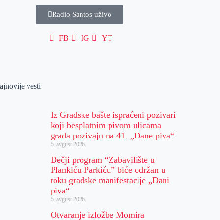
Radio Santos uživo
FB
IG
YT
ajnovije vesti
Iz Gradske bašte ispraćeni pozivari
koji besplatnim pivom ulicama
grada pozivaju na 41. „Dane piva“
5. avgust 2026.
Dečji program “Zabavilište u
Plankiću Parkiću” biće održan u
toku gradske manifestacije „Dani
piva“
5. avgust 2026.
Otvaranje izložbe Momira