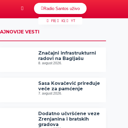
Radio Santos uživo
FB
IG
YT
AJNOVIJE VESTI
Značajni infrastrukturni
radovi na Bagljašu
8. avgust 2026.
Sasa Kovačević priređuje
veče za pamćenje
7. avgust 2026.
Dodatno učvršćene veze
Zrenjanina i bratskih
gradova