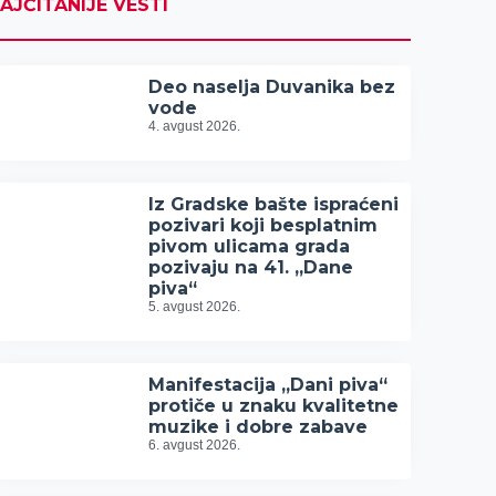
AJČITANIJE VESTI
Deo naselja Duvanika bez
vode
4. avgust 2026.
Iz Gradske bašte ispraćeni
pozivari koji besplatnim
pivom ulicama grada
pozivaju na 41. „Dane
piva“
5. avgust 2026.
Manifestacija „Dani piva“
protiče u znaku kvalitetne
muzike i dobre zabave
6. avgust 2026.