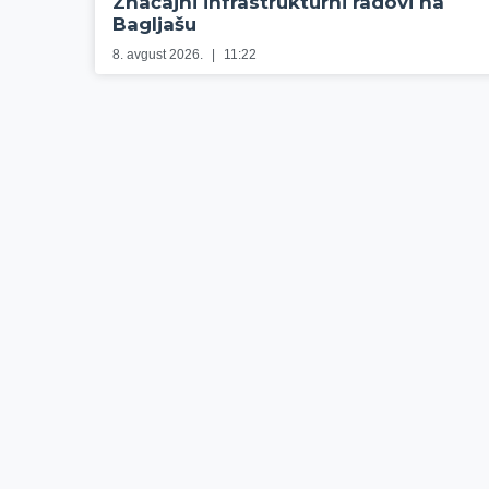
Značajni infrastrukturni radovi na
Bagljašu
8. avgust 2026.
11:22