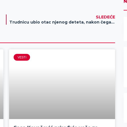
N
SLEDEĆE
Trudnicu ubio otac njenog deteta, nakon čega se bacio pod automobil
VESTI