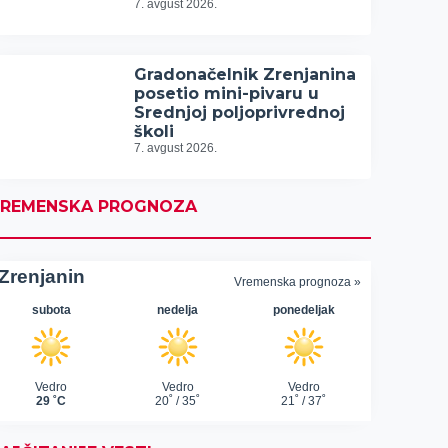
7. avgust 2026.
Gradonačelnik Zrenjanina
posetio mini-pivaru u
Srednjoj poljoprivrednoj
školi
7. avgust 2026.
REMENSKA PROGNOZA