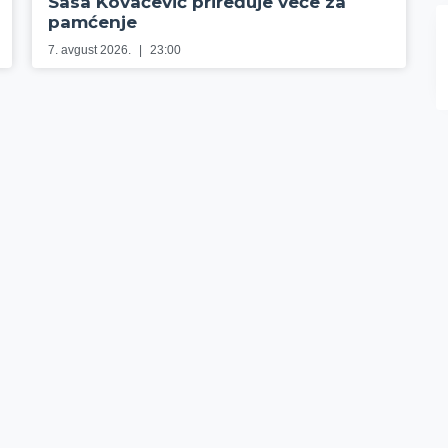
Sasa Kovačević priređuje veče za
pamćenje
7. avgust 2026.
23:00