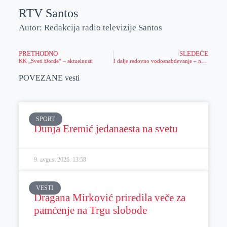
RTV Santos
Autor: Redakcija radio televizije Santos
PRETHODNO
SLEDEĆE
KK „Sveti Đorđe“ – aktuelnosti
I dalje redovno vodosnabdevanje – nema mesta panici
POVEZANE vesti
SPORT
Dunja Eremić jedanaesta na svetu
9. avgust 2026.
13:58
VESTI
Dragana Mirković priredila veče za
pamćenje na Trgu slobode