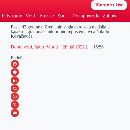
Santos uživo
Izdvajamo
Vesti
Emisije
Sport
Poljoprivreda
Zabava
Posle 43 godine u Zrenjanin stigla evropska medalja u
kajaku – gradonačelnik primio reprezentativca Nikolu
Kovačevića
Dobre vesti
,
Sport
,
Vesti
28. jul 2022.
15:56
Podeli:
F
a
M
c
e
L
e
s
i
V
b
s
n
i
W
o
e
k
b
h
X
o
n
e
e
a
E
k
g
d
r
t
m