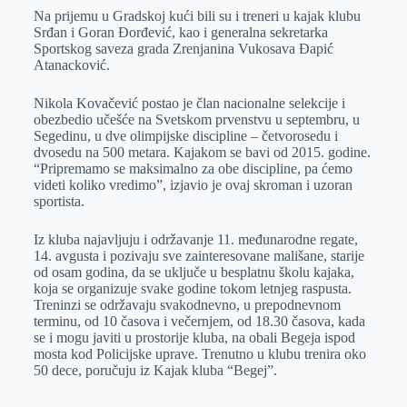
Na prijemu u Gradskoj kući bili su i treneri u kajak klubu
Srđan i Goran Đorđević, kao i generalna sekretarka
Sportskog saveza grada Zrenjanina Vukosava Đapić
Atanacković.
Nikola Kovačević postao je član nacionalne selekcije i
obezbedio učešće na Svetskom prvenstvu u septembru, u
Segedinu, u dve olimpijske discipline – četvorosedu i
dvosedu na 500 metara. Kajakom se bavi od 2015. godine.
“Pripremamo se maksimalno za obe discipline, pa ćemo
videti koliko vredimo”, izjavio je ovaj skroman i uzoran
sportista.
Iz kluba najavljuju i održavanje 11. međunarodne regate,
14. avgusta i pozivaju sve zainteresovane mališane, starije
od osam godina, da se uključe u besplatnu školu kajaka,
koja se organizuje svake godine tokom letnjeg raspusta.
Treninzi se održavaju svakodnevno, u prepodnevnom
terminu, od 10 časova i večernjem, od 18.30 časova, kada
se i mogu javiti u prostorije kluba, na obali Begeja ispod
mosta kod Policijske uprave. Trenutno u klubu trenira oko
50 dece, poručuju iz Kajak kluba “Begej”.