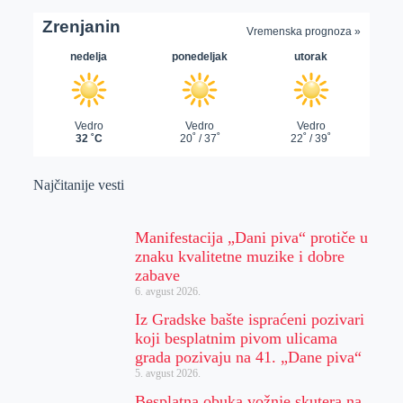
Najčitanije vesti
Manifestacija „Dani piva“ protiče u
znaku kvalitetne muzike i dobre
zabave
6. avgust 2026.
Iz Gradske bašte ispraćeni pozivari
koji besplatnim pivom ulicama
grada pozivaju na 41. „Dane piva“
5. avgust 2026.
Besplatna obuka vožnje skutera na