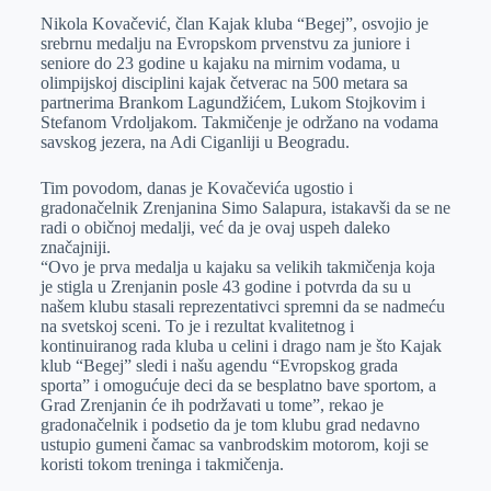
Nikola Kovačević, član Kajak kluba “Begej”, osvojio je
e
I
s
a
srebrnu medalju na Evropskom prvenstvu za juniore i
r
n
A
i
seniore do 23 godine u kajaku na mirnim vodama, u
olimpijskoj disciplini kajak četverac na 500 metara sa
p
l
partnerima Brankom Lagundžićem, Lukom Stojkovim i
p
Stefanom Vrdoljakom. Takmičenje je održano na vodama
savskog jezera, na Adi Ciganliji u Beogradu.
Tim povodom, danas je Kovačevića ugostio i
gradonačelnik Zrenjanina Simo Salapura, istakavši da se ne
radi o običnoj medalji, već da je ovaj uspeh daleko
značajniji.
“Ovo je prva medalja u kajaku sa velikih takmičenja koja
je stigla u Zrenjanin posle 43 godine i potvrda da su u
našem klubu stasali reprezentativci spremni da se nadmeću
na svetskoj sceni. To je i rezultat kvalitetnog i
kontinuiranog rada kluba u celini i drago nam je što Kajak
klub “Begej” sledi i našu agendu “Evropskog grada
sporta” i omogućuje deci da se besplatno bave sportom, a
Grad Zrenjanin će ih podržavati u tome”, rekao je
gradonačelnik i podsetio da je tom klubu grad nedavno
ustupio gumeni čamac sa vanbrodskim motorom, koji se
koristi tokom treninga i takmičenja.