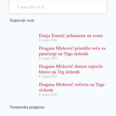
9. avgust 2026.
11:33
Najnovije vesti
Dunja Eremić jedanaesta na svetu
9. avgust 2026.
Dragana Mirković priredila veče za
pamćenje na Trgu slobode
9. avgust 2026.
Dragana Mirković donosi najveće
hitove na Trg slobode
8. avgust 2026.
Dragana Mirković večeras na Trgu
slobode
8. avgust 2026.
Vremenska prognoza