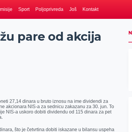
misije
Sport
Poljoprivreda
Još
Kontakt
ižu pare od akcija
N
oneti 27,14 dinara u bruto iznosu na ime dividendi za
ne akcionara NIS-a za sednicu zakazanu za 30. jun. To
ije NIS-a uskoro dobiti dividendu od 115 dinara za pet
a.
inara, što je četvrtina dobiti iskazane u bilansu uspeha