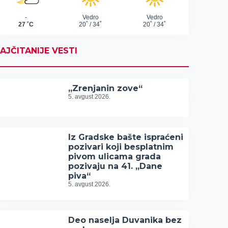
AJČITANIJE VESTI
„Zrenjanin zove“
5. avgust 2026.
Iz Gradske bašte ispraćeni
pozivari koji besplatnim
pivom ulicama grada
pozivaju na 41. „Dane
piva“
5. avgust 2026.
Deo naselja Duvanika bez