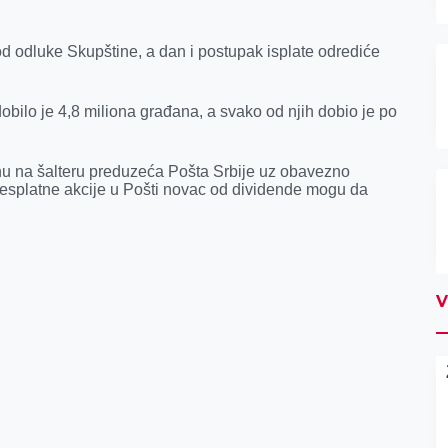
od odluke Skupštine, a dan i postupak isplate odrediće
bilo je 4,8 miliona građana, a svako od njih dobio je po
u na šalteru preduzeća Pošta Srbije uz obavezno
 besplatne akcije u Pošti novac od dividende mogu da
V