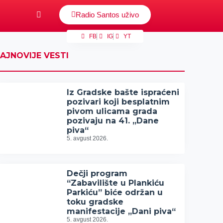
Radio Santos uživo
FB
IG
YT
AJNOVIJE VESTI
Iz Gradske bašte ispraćeni
pozivari koji besplatnim
pivom ulicama grada
pozivaju na 41. „Dane
piva“
5. avgust 2026.
Dečji program
“Zabavilište u Plankiću
Parkiću” biće održan u
toku gradske
manifestacije „Dani piva“
5. avgust 2026.