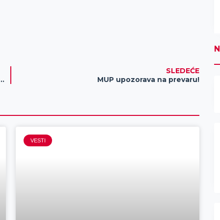
N
SLEDEĆE
rada u Zrenjaninu izgradiće se sredstvima EU (FOTO)
MUP upozorava na prevaru!
VESTI