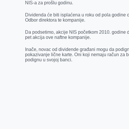
NIS-a za prošlu godinu.
Dividenda će biti isplaćena u roku od pola godine 
Odbor direktora te kompanije.
Da podsetimo, akcije NIS početkom 2010. godine do
pet akcija ove naftne kompanije.
Inače, novac od dividende građani mogu da podign
pokazivanje lične karte. Oni koji nemaju račun za
podignu u svojoj banci.