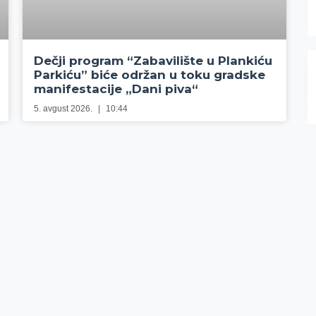
Dečji program “Zabavilište u Plankiću
Parkiću” biće održan u toku gradske
manifestacije „Dani piva“
5. avgust 2026.
10:44