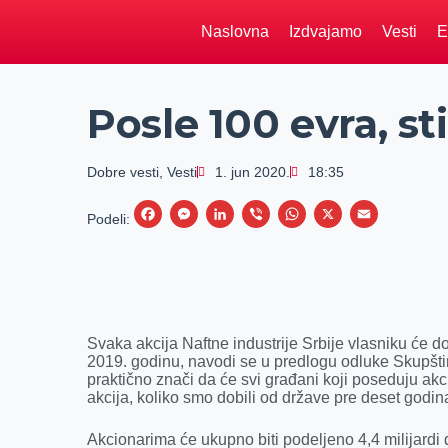
Naslovna
Izdvajamo
Vesti
E
Posle 100 evra, st
Dobre vesti
,
Vesti
1. jun 2020.
18:35
F
M
L
V
W
X
E
Podeli:
a
e
i
i
h
m
c
s
n
b
a
a
e
s
k
e
t
i
b
e
e
r
s
l
Svaka akcija Naftne industrije Srbije vlasniku će d
o
n
d
A
2019. godinu, navodi se u predlogu odluke Skupšti
praktično znači da će svi građani koji poseduju akc
o
g
I
p
akcija, koliko smo dobili od države pre deset godin
k
e
n
p
r
Akcionarima će ukupno biti podeljeno 4,4 milijardi d