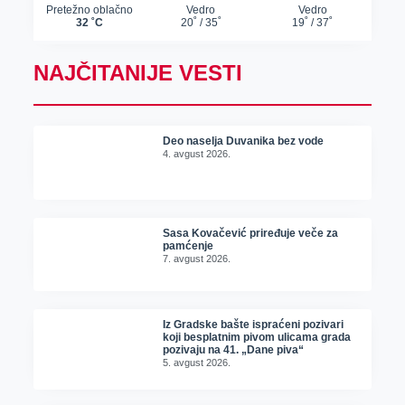
NAJČITANIJE VESTI
Deo naselja Duvanika bez vode
4. avgust 2026.
Sasa Kovačević priređuje veče za
pamćenje
7. avgust 2026.
Iz Gradske bašte ispraćeni pozivari
koji besplatnim pivom ulicama grada
pozivaju na 41. „Dane piva“
5. avgust 2026.