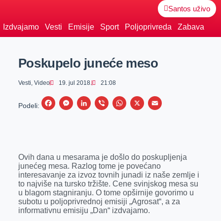
Santos uživo
Izdvajamo
Vesti
Emisije
Sport
Poljoprivreda
Zabava
Poskupelo juneće meso
Vesti
,
Video
19. jul 2018.
21:08
F
M
L
V
W
X
E
Podeli:
a
e
i
i
h
m
c
s
n
b
a
a
e
s
k
e
t
i
Ovih dana u mesarama je došlo do poskupljenja
b
e
e
r
s
l
junećeg mesa. Razlog tome je povećano
o
n
d
A
interesavanje za izvoz tovnih junadi iz naše zemlje i
to najviše na tursko tržište. Cene svinjskog mesa su
o
g
I
p
u blagom stagniranju. O tome opširnije govorimo u
k
e
n
p
subotu u poljoprivrednoj emisiji „Agrosat“, a za
informativnu emisiju „Dan“ izdvajamo.
r