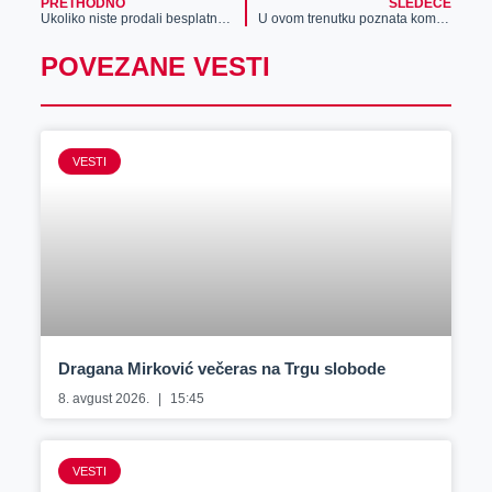
PRETHODNO
SLEDEĆE
Ukoliko niste prodali besplatne akcije, sad možete da dobijete značajan novac
U ovom trenutku poznata kompanija iz Zrenjanina može da zaposli 100 učenika
POVEZANE VESTI
VESTI
Dragana Mirković večeras na Trgu slobode
8. avgust 2026.
15:45
VESTI