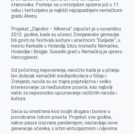
stanovnika. Pominje se u istorijskim spisima još u 11.
veku i teritorijalno je najbliži najzapadnijem nemačkom
gradu Ahenu.
Projekat „Zajedno – Minerva” započet je u novembru
2012. godine, kada su učenici Zrenjaninske gimnazije
bili gosti na festivalu kulture i umetnosti “Eurijade”, u
mestu Kerkade u Holandiji, blizu tromeđe Nemačke,
Holandije i Belgije. Susedni grad u Nemačkoj je upravo
Hercogenrat.
Od početnog nepoverenja, naročito kada je u pitanju
bio dolazak nemačkih srednjoškolaca u Srbiju i
Zrenjanin, razvila su se trajna prijateljstva i veliko
interesovanje za međusobne posete, kao najbolji
način za neposredno upoznavanje različitih naroda i
kultura.
Deca su smeštena kod svojih drugara i borave u
porodicama tokom poseta. Projekat ove godine,
nakon pauze izazvane pandemijom, nastavljaju nove
generacije učenika, s istim entuzijazmom i ciljevima.