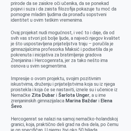
prirode da se zaiskre oči učenika, da se ponekad
pojavi i suza i da zaista filozofija pokazuje tu moć da
pomogne mladim ljudima da pronađu sopstveni
identitet u ovim teškim vremenima.
Ovaj projekat nudi mogućnost, i već to i daje, da od
svih vas stvori još bolje ljude, a najveći njegov kvalitet
je što uspostavljena prijateljstva traju – poručila je
gimnazijalcima profesorka Maksić i podsetila da je
pokrenuta i inicijativa za bratimljenje gradova
Zrenjanina i Hercogenrata, jer za tako nešto ima
osnova u svim segmentima.
Impresije o ovom projektu, svojim pozitivnim
iskustvima, druženju i prijateljstvima koja su iz njega
proistekla i koja će se nastaviti, iznele su i učenice iz
Nemačke
Zita Dubar
i
Šarlota Unger
, a u ime
zrenjaninskih gimnazijalaca
Marina Baždar
i
Elena
Ševo
.
Hercogenrat se nalazi na samoj nemačko-holandskoj
granici, koja, praktično deli grad na dva dela, po čemu
je on specifičan. U njemu živi oko 50 hiljada