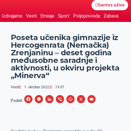
Santos uživo
Izdvajamo
Vesti
Emisije
Sport
Poljoprivreda
Zabava
Poseta učenika gimnazije iz
Hercogenrata (Nemačka)
Zrenjaninu – deset godina
međusobne saradnje i
aktivnosti, u okviru projekta
„Minerva“
Vesti
1. oktobar 2022.
19:07
F
M
L
V
W
X
E
Podeli:
a
e
i
i
h
m
c
s
n
b
a
a
e
s
k
e
t
i