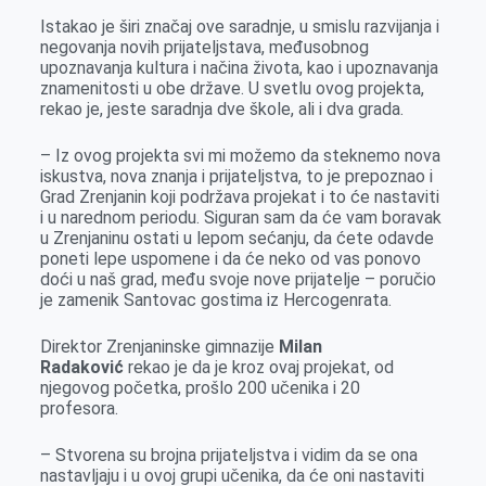
Istakao je širi značaj ove saradnje, u smislu razvijanja i
negovanja novih prijateljstava, međusobnog
upoznavanja kultura i načina života, kao i upoznavanja
znamenitosti u obe države. U svetlu ovog projekta,
rekao je, jeste saradnja dve škole, ali i dva grada.
– Iz ovog projekta svi mi možemo da steknemo nova
iskustva, nova znanja i prijateljstva, to je prepoznao i
Grad Zrenjanin koji podržava projekat i to će nastaviti
i u narednom periodu. Siguran sam da će vam boravak
u Zrenjaninu ostati u lepom sećanju, da ćete odavde
poneti lepe uspomene i da će neko od vas ponovo
doći u naš grad, među svoje nove prijatelje – poručio
je zamenik Santovac gostima iz Hercogenrata.
Direktor Zrenjaninske gimnazije
Milan
Radaković
rekao je da je kroz ovaj projekat, od
njegovog početka, prošlo 200 učenika i 20
profesora.
– Stvorena su brojna prijateljstva i vidim da se ona
nastavljaju i u ovoj grupi učenika, da će oni nastaviti