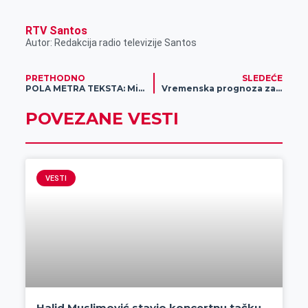
RTV Santos
Autor: Redakcija radio televizije Santos
PRETHODNO
SLEDEĆE
POLA METRA TEKSTA: Milenijalci – tehnološki hroničari i baksuzi
Vremenska prognoza za 2. oktobar
POVEZANE VESTI
VESTI
Halid Muslimović stavio koncertnu tačku