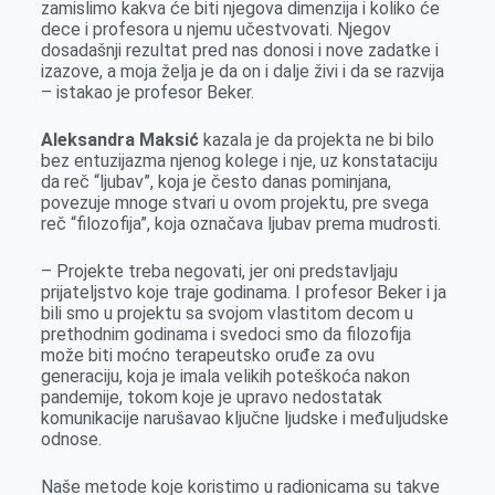
zamislimo kakva će biti njegova dimenzija i koliko će
dece i profesora u njemu učestvovati. Njegov
dosadašnji rezultat pred nas donosi i nove zadatke i
izazove, a moja želja je da on i dalje živi i da se razvija
– istakao je profesor Beker.
Aleksandra Maksić
kazala je da projekta ne bi bilo
bez entuzijazma njenog kolege i nje, uz konstataciju
da reč “ljubav”, koja je često danas pominjana,
povezuje mnoge stvari u ovom projektu, pre svega
reč “filozofija”, koja označava ljubav prema mudrosti.
– Projekte treba negovati, jer oni predstavljaju
prijateljstvo koje traje godinama. I profesor Beker i ja
bili smo u projektu sa svojom vlastitom decom u
prethodnim godinama i svedoci smo da filozofija
može biti moćno terapeutsko oruđe za ovu
generaciju, koja je imala velikih poteškoća nakon
pandemije, tokom koje je upravo nedostatak
komunikacije narušavao ključne ljudske i međuljudske
odnose.
Naše metode koje koristimo u radionicama su takve