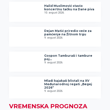
Halid Muslimović stavio
koncertnu tačku na Dane piva
10. avgust 2026.
Dejan Matić priredio veče za
pamćenje na Žitnom trgu
9. avgust 2026.
Gospon Tamburaši i tambure
poj…
9. avgust 2026.
Mladi kajakaši blistali na XV
Međunarodnoj regati „Begej
2026“
9. avgust 2026.
VREMENSKA PROGNOZA