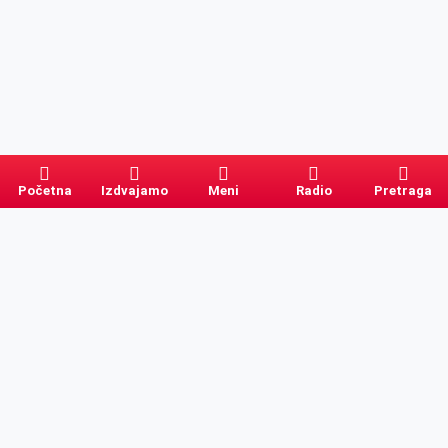
Početna
Izdvajamo
Meni
Radio
Pretraga
Pretraga
Kategorije
Ostalo
Naslovna