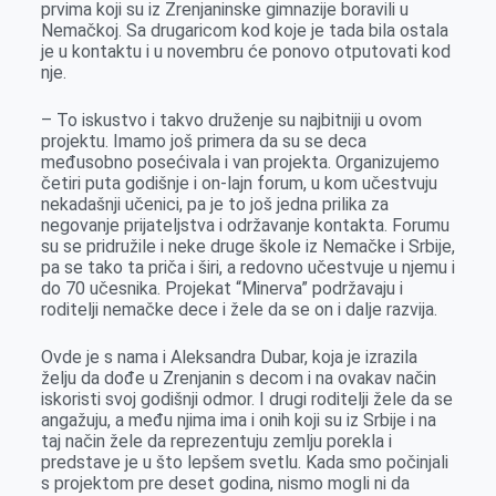
prvima koji su iz Zrenjaninske gimnazije boravili u
Nemačkoj. Sa drugaricom kod koje je tada bila ostala
je u kontaktu i u novembru će ponovo otputovati kod
nje.
– To iskustvo i takvo druženje su najbitniji u ovom
projektu. Imamo još primera da su se deca
međusobno posećivala i van projekta. Organizujemo
četiri puta godišnje i on-lajn forum, u kom učestvuju
nekadašnji učenici, pa je to još jedna prilika za
negovanje prijateljstva i održavanje kontakta. Forumu
su se pridružile i neke druge škole iz Nemačke i Srbije,
pa se tako ta priča i širi, a redovno učestvuje u njemu i
do 70 učesnika. Projekat “Minerva” podržavaju i
roditelji nemačke dece i žele da se on i dalje razvija.
Ovde je s nama i Aleksandra Dubar, koja je izrazila
želju da dođe u Zrenjanin s decom i na ovakav način
iskoristi svoj godišnji odmor. I drugi roditelji žele da se
angažuju, a među njima ima i onih koji su iz Srbije i na
taj način žele da reprezentuju zemlju porekla i
predstave je u što lepšem svetlu. Kada smo počinjali
s projektom pre deset godina, nismo mogli ni da