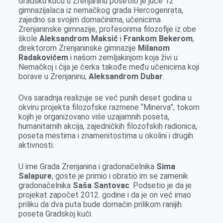
Gradsku kuću u Zrenjaninu posetilo je juče 12
b
e
e
r
s
l
gimnazijalaca iz nemačkog grada Hercogenrata,
o
n
d
A
zajedno sa svojim domaćinima, učenicima
Zrenjaninske gimnazije, profesorima filozofije iz obe
o
g
I
p
škole
Aleksandrom Maksić
i
Frankom Bekerom
,
k
e
n
p
direktorom Zrenjaninske gimnazije
Milanom
Radakovićem
i našom zemljakinjom koja živi u
r
Nemačkoj i čija je ćerka takođe među učenicima koji
borave u Zrenjaninu,
Aleksandrom Dubar
.
Ova saradnja realizuje se već punih deset godina u
okviru projekta filozofske razmene “Minerva”, tokom
kojih je organizovano više uzajamnih poseta,
humanitarnih akcija, zajedničkih filozofskih radionica,
poseta mestima i znamenitostima u okolini i drugih
aktivnosti.
U ime Grada Zrenjanina i gradonačelnika
Sima
Salapure
, goste je primio i obratio im se zamenik
gradonačelnika
Saša Santovac
. Podsetio je da je
projekat započet 2012. godine i da je on već imao
priliku da dva puta bude domaćin prilikom ranijih
poseta Gradskoj kući.