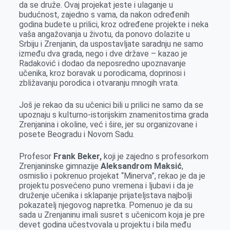
da se druže. Ovaj projekat jeste i ulaganje u
budućnost, zajedno s vama, da nakon određenih
godina budete u prilici, kroz određene projekte i neka
vaša angažovanja u životu, da ponovo dolazite u
Srbiju i Zrenjanin, da uspostavljate saradnju ne samo
između dva grada, nego i dve države – kazao je
Radaković i dodao da neposredno upoznavanje
učenika, kroz boravak u porodicama, doprinosi i
zbližavanju porodica i otvaranju mnogih vrata.
Još je rekao da su učenici bili u prilici ne samo da se
upoznaju s kulturno-istorijskim znamenitostima grada
Zrenjanina i okoline, već i šire, jer su organizovane i
posete Beogradu i Novom Sadu.
Profesor
Frank Beker,
koji je zajedno s profesorkom
Zrenjaninske gimnazije
Aleksandrom Maksić
,
osmislio i pokrenuo projekat “Minerva”, rekao je da je
projektu posvećeno puno vremena i ljubavi i da je
druženje učenika i sklapanje prijateljstava najbolji
pokazatelj njegovog napretka. Pomenuo je da su
sada u Zrenjaninu imali susret s učenicom koja je pre
devet godina učestvovala u projektu i bila među