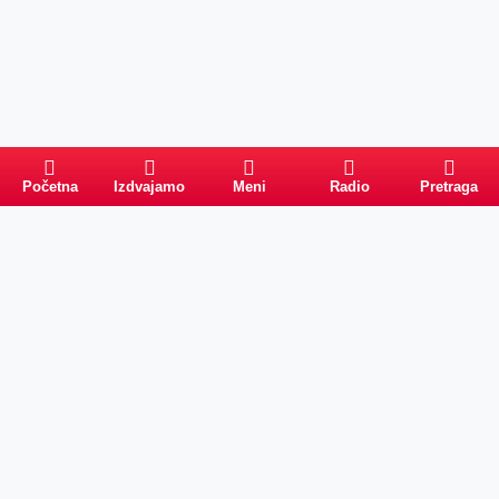
Početna
Izdvajamo
Meni
Radio
Pretraga
Pretraga
Kategorije
Ostalo
Naslovna
Izdvajamo