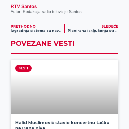
RTV Santos
Autor: Redakcija radio televizije Santos
PRETHODNO
SLEDEĆE
Izgradnja sistema za navodnjavanje u Vojvodini počinje uskoro
Planirana isključenja struje
POVEZANE VESTI
VESTI
Halid Muslimović stavio koncertnu tačku
na Dane piva