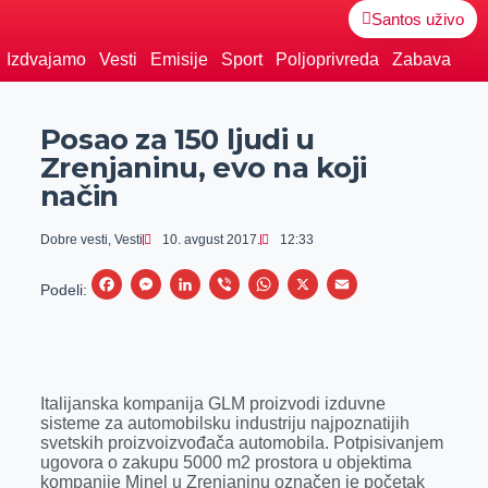
Santos uživo
Izdvajamo
Vesti
Emisije
Sport
Poljoprivreda
Zabava
Posao za 150 ljudi u
Zrenjaninu, evo na koji
način
Dobre vesti
,
Vesti
10. avgust 2017.
12:33
F
M
L
V
W
X
E
Podeli:
a
e
i
i
h
m
c
s
n
b
a
a
e
s
k
e
t
i
Italijanska kompanija GLM proizvodi izduvne
b
e
e
r
s
l
sisteme za automobilsku industriju najpoznatijih
o
n
d
A
svetskih proizvoizvođača automobila. Potpisivanjem
ugovora o zakupu 5000 m2 prostora u objektima
o
g
I
p
kompanije Minel u Zrenjaninu označen je početak