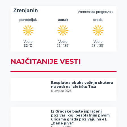
NAJČITANIJE VESTI
Besplatna obuka vožnje skutera
na vodi na Izletištu Tisa
6. avgust 2026.
Iz Gradske bašte ispraćeni
pozivari koji besplatnim pivom
ulicama grada pozivaju na 41.
„Dane piva“