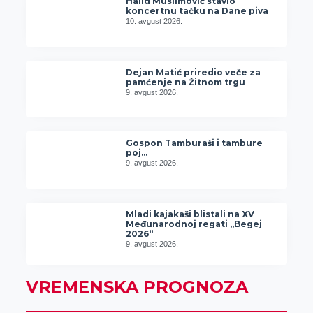
Halid Muslimović stavio
koncertnu tačku na Dane piva
10. avgust 2026.
Dejan Matić priredio veče za
pamćenje na Žitnom trgu
9. avgust 2026.
Gospon Tamburaši i tambure
poj…
9. avgust 2026.
Mladi kajakaši blistali na XV
Međunarodnoj regati „Begej
2026“
9. avgust 2026.
VREMENSKA PROGNOZA