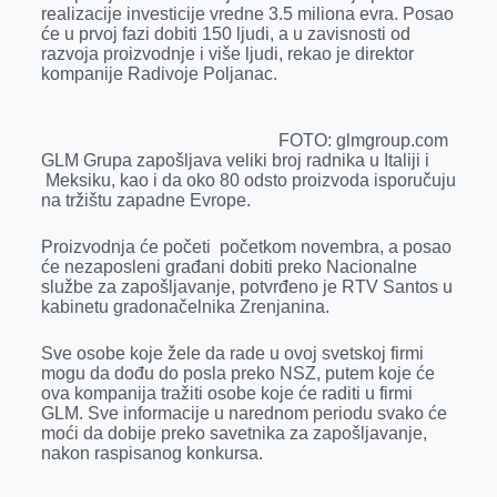
k
e
n
p
realizacije investicije vredne 3.5 miliona evra. Posao
će u prvoj fazi dobiti 150 ljudi, a u zavisnosti od
r
razvoja proizvodnje i više ljudi, rekao je direktor
kompanije Radivoje Poljanac.
FOTO: glmgroup.com
GLM Grupa zapošljava veliki broj radnika u Italiji i
Meksiku, kao i da oko 80 odsto proizvoda isporučuju
na tržištu zapadne Evrope.
Proizvodnja će početi početkom novembra, a posao
će nezaposleni građani dobiti preko Nacionalne
službe za zapošljavanje, potvrđeno je RTV Santos u
kabinetu gradonačelnika Zrenjanina.
Sve osobe koje žele da rade u ovoj svetskoj firmi
mogu da dođu do posla preko NSZ, putem koje će
ova kompanija tražiti osobe koje će raditi u firmi
GLM. Sve informacije u narednom periodu svako će
moći da dobije preko savetnika za zapošljavanje,
nakon raspisanog konkursa.