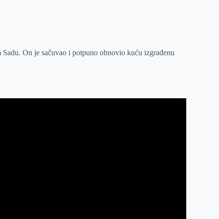
vom Sadu. On je sačuvao i potpuno obnovio kuću izgrađenu
.