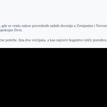
ašu, gde se vratio nakon provedenih radnih decenija u Zrenjaninu i No
spokojan život.
ene potrebe. Ima dva voćnjaka, a kao najveće bogatstvo ističe porodicu