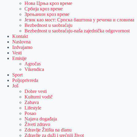
Нова Црња кроз време
Србија кроз време
Зрењанин кроз време
Језик као мост: Српска баштина у речима и словима
Bezbednost u saobraćaju
Bezbednost u saobraćaju-naša zajednička odgovornost
Kontakt
Naslovna
Izdvajamo
Vesti
Emisije
Agročas
Vikendica
Sport
Poljoprivreda
Još
Dobre vesti
Kulturni vodič
Zabava
Lifestyle
Posao
Najava događaja
Živeti zdravo
Zdravlje Žitišta na dlanu
Zdravlje za duži i srećniji život