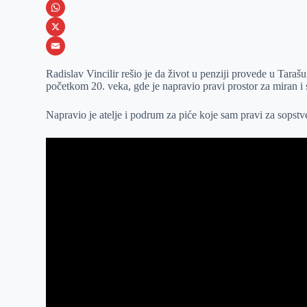
e
s
i
V
b
s
n
i
W
o
e
k
b
h
X
o
n
e
e
a
E
Radislav Vincilir rešio je da život u penziji provede u Tar
k
g
d
r
t
m
početkom 20. veka, gde je napravio pravi prostor za miran i 
e
I
s
a
Napravio je atelje i podrum za piće koje sam pravi za sopstv
r
n
A
i
p
l
p