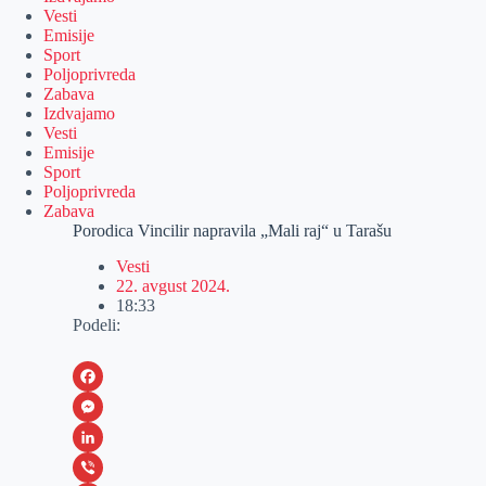
Vesti
Emisije
Sport
Poljoprivreda
Zabava
Izdvajamo
Vesti
Emisije
Sport
Poljoprivreda
Zabava
Porodica Vincilir napravila „Mali raj“ u Tarašu
Vesti
22. avgust 2024.
18:33
Podeli:
F
a
M
c
e
L