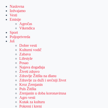
Skip
to
Naslovna
content
Izdvajamo
Vesti
Emisije
Agročas
Vikendica
Sport
Poljoprivreda
Još
Dobre vesti
Kulturni vodič
Zabava
Lifestyle
Posao
Najava događaja
Živeti zdravo
Zdravlje Žitišta na dlanu
Zdravlje za duži i srećniji život
Kroz Zrenjanin
Puls Žitišta
Zrenjanin u doba koronavirusa
Agro vesti
Kutak za kulturu
Pokreni i kreni