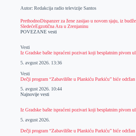
Autor: Redakcija radio televizije Santos
Prethodno
Dispanzer za žene zasijao u novom sjaju, iz budže
Sledeće
Egzotična Ara u Zrenjaninu
POVEZANE vesti
Vesti
Iz Gradske bašte ispraćeni pozivari koji besplatnim pivom 
5. avgust 2026.
13:36
Vesti
Dečji program “Zabavilište u Plankiću Parkiću” biće održan
5. avgust 2026.
10:44
Najnovije vesti
Iz Gradske bašte ispraćeni pozivari koji besplatnim pivom 
5. avgust 2026.
Dečji program “Zabavilište u Plankiću Parkiću” biće održan