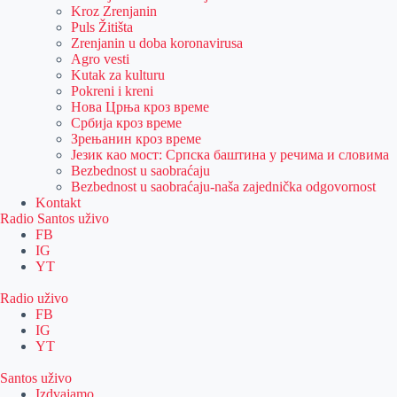
Kroz Zrenjanin
Puls Žitišta
Zrenjanin u doba koronavirusa
Agro vesti
Kutak za kulturu
Pokreni i kreni
Нова Црња кроз време
Србија кроз време
Зрењанин кроз време
Језик као мост: Српска баштина у речима и словима
Bezbednost u saobraćaju
Bezbednost u saobraćaju-naša zajednička odgovornost
Kontakt
Radio Santos uživo
FB
IG
YT
Radio uživo
FB
IG
YT
Santos uživo
Izdvajamo