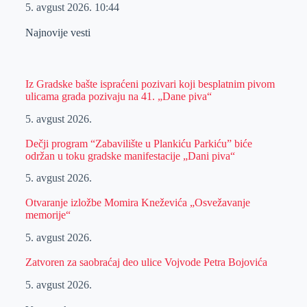
5. avgust 2026.
10:44
Najnovije vesti
Iz Gradske bašte ispraćeni pozivari koji besplatnim pivom
ulicama grada pozivaju na 41. „Dane piva“
5. avgust 2026.
Dečji program “Zabavilište u Plankiću Parkiću” biće
održan u toku gradske manifestacije „Dani piva“
5. avgust 2026.
Otvaranje izložbe Momira Kneževića „Osvežavanje
memorije“
5. avgust 2026.
Zatvoren za saobraćaj deo ulice Vojvode Petra Bojovića
5. avgust 2026.