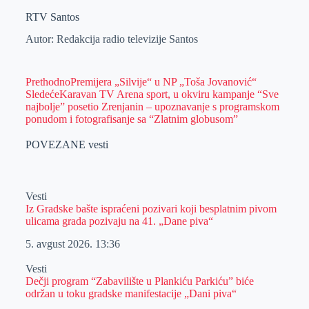
RTV Santos
Autor: Redakcija radio televizije Santos
Prethodno
Premijera „Silvije“ u NP „Toša Jovanović“
Sledeće
Karavan TV Arena sport, u okviru kampanje “Sve
najbolje” posetio Zrenjanin – upoznavanje s programskom
ponudom i fotografisanje sa “Zlatnim globusom”
POVEZANE vesti
Vesti
Iz Gradske bašte ispraćeni pozivari koji besplatnim pivom
ulicama grada pozivaju na 41. „Dane piva“
5. avgust 2026.
13:36
Vesti
Dečji program “Zabavilište u Plankiću Parkiću” biće
održan u toku gradske manifestacije „Dani piva“