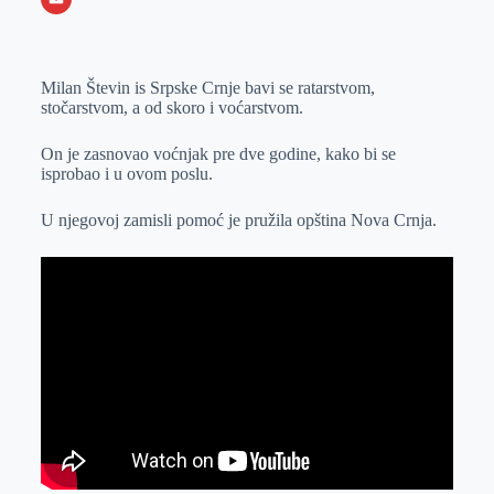
o
n
e
e
a
E
k
g
d
r
t
m
Milan Števin is Srpske Crnje bavi se ratarstvom,
e
I
s
a
stočarstvom, a od skoro i voćarstvom.
r
n
A
i
p
l
On je zasnovao voćnjak pre dve godine, kako bi se
isprobao i u ovom poslu.
p
U njegovoj zamisli pomoć je pružila opština Nova Crnja.