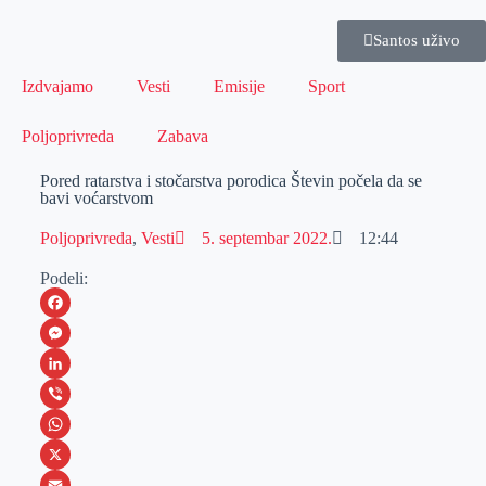
Santos uživo
Izdvajamo
Vesti
Emisije
Sport
Poljoprivreda
Zabava
Pored ratarstva i stočarstva porodica Števin počela da se
bavi voćarstvom
Poljoprivreda
,
Vesti
5. septembar 2022.
12:44
Podeli:
F
a
M
c
e
L
e
s
i
V
b
s
n
i
W
o
e
k
b
h
X