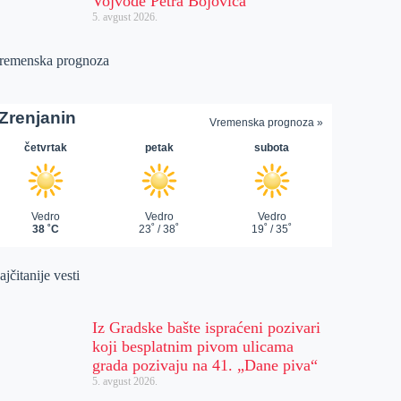
Vojvode Petra Bojovića
5. avgust 2026.
remenska prognoza
jčitanije vesti
Iz Gradske bašte ispraćeni pozivari
koji besplatnim pivom ulicama
grada pozivaju na 41. „Dane piva“
5. avgust 2026.