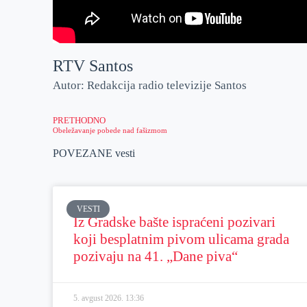
RTV Santos
Autor: Redakcija radio televizije Santos
PRETHODNO
Obeležavanje pobede nad fašizmom
POVEZANE vesti
VESTI
Iz Gradske bašte ispraćeni pozivari
koji besplatnim pivom ulicama grada
pozivaju na 41. „Dane piva“
5. avgust 2026.
13:36