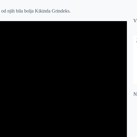
e od njih bila bolja Kikinda Grindeks.
V
Na