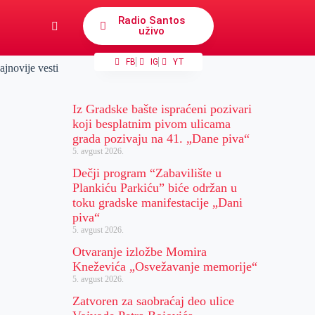
Radio Santos
uživo
FB
IG
YT
ajnovije vesti
Iz Gradske bašte ispraćeni pozivari
koji besplatnim pivom ulicama
grada pozivaju na 41. „Dane piva“
5. avgust 2026.
Dečji program “Zabavilište u
Plankiću Parkiću” biće održan u
toku gradske manifestacije „Dani
piva“
5. avgust 2026.
Otvaranje izložbe Momira
Kneževića „Osvežavanje memorije“
5. avgust 2026.
Zatvoren za saobraćaj deo ulice