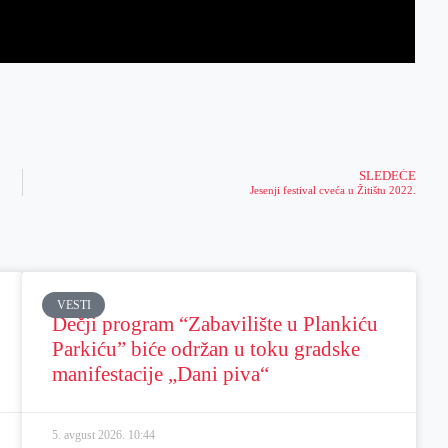
SLEDEĆE
Jesenji festival cveća u Žitištu 2022.
VESTI
Dečji program “Zabavilište u Plankiću
Parkiću” biće održan u toku gradske
manifestacije „Dani piva“
5. avgust 2026.
10:44