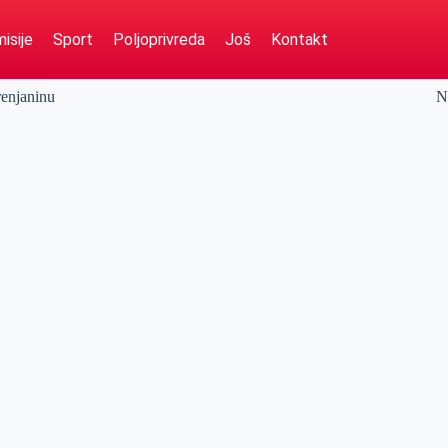
isije
Sport
Poljoprivreda
Još
Kontakt
renjaninu
N