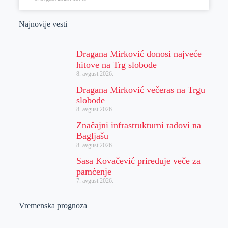
Najnovije vesti
Dragana Mirković donosi najveće
hitove na Trg slobode
8. avgust 2026.
Dragana Mirković večeras na Trgu
slobode
8. avgust 2026.
Značajni infrastrukturni radovi na
Bagljašu
8. avgust 2026.
Sasa Kovačević priređuje veče za
pamćenje
7. avgust 2026.
Vremenska prognoza