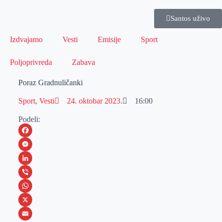
Santos uživo
Izdvajamo
Vesti
Emisije
Sport
Poljoprivreda
Zabava
Poraz Gradnuličanki
Sport
,
Vesti
24. oktobar 2023.
16:00
Podeli:
F
a
M
c
e
L
e
s
i
V
b
s
n
i
W
o
e
k
b
h
X