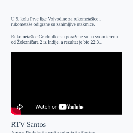
o
n
e
e
a
E
k
g
d
r
t
m
U 5. kolu Prve lige Vojvodine za rukometašice i
e
I
s
a
rukometaše odigrane su zanimljive utakmice.
r
n
A
i
p
l
Rukometašice Gradnulice su poražene su na svom terenu
od Železničara 2 iz Inđije, a rezultat je bio 22:31.
p
RTV Santos
Autor: Redakcija radio televizije Santos