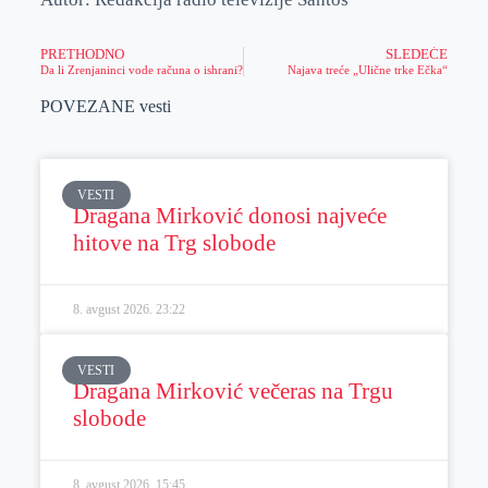
PRETHODNO
SLEDEĆE
Da li Zrenjaninci vode računa o ishrani?
Najava treće „Ulične trke Ečka“
POVEZANE vesti
VESTI
Dragana Mirković donosi najveće
hitove na Trg slobode
8. avgust 2026.
23:22
VESTI
Dragana Mirković večeras na Trgu
slobode
8. avgust 2026.
15:45