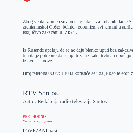
o
n
e
e
a
E
k
g
d
r
t
m
Zbog velike zainteresovanosti građana za rad ambulante Sp
e
I
s
a
zrenjaninskoj Opštoj bolnici, popunjeni svi termini u april
r
n
A
i
isključivo zakazani u IZIS-u.
p
l
p
Iz Rusande apeluju da se ne daju blanko uputi bez zakaziv
tim da je potrebno da se uputi za fizikalni tretman upućuju
iz ove ustanove.
Broj telefona 060/7513083 koristiće se i dalje kao telefon z
RTV Santos
Autor: Redakcija radio televizije Santos
PRETHODNO
Vremenska prognoza
POVEZANE vesti