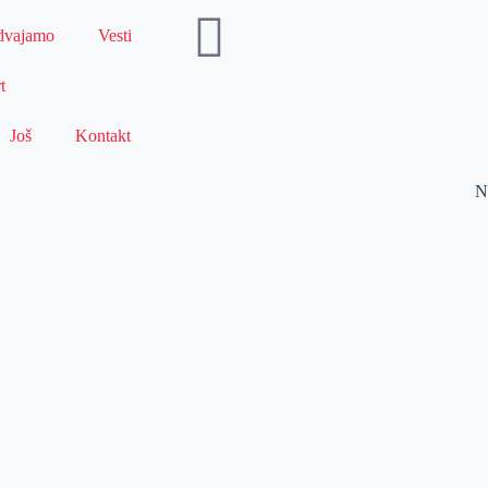
dvajamo
Vesti
t
Još
Kontakt
N