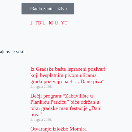
Radio Santos uživo
FB
IG
YT
ajnovije vesti
Iz Gradske bašte ispraćeni pozivari
koji besplatnim pivom ulicama
grada pozivaju na 41. „Dane piva“
5. avgust 2026.
Dečji program “Zabavilište u
Plankiću Parkiću” biće održan u
toku gradske manifestacije „Dani
piva“
5. avgust 2026.
Otvaranje izložbe Momira