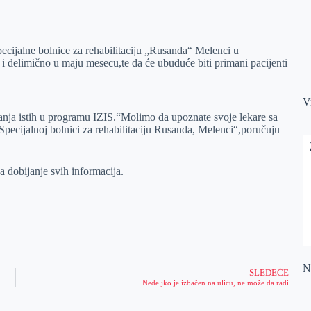
ecijalne bolnice za rehabilitaciju „Rusanda“ Melenci u
u i delimično u maju mesecu,te da će ubuduće biti primani pacijenti
V
anja istih u programu IZIS.“Molimo da upoznate svoje lekare sa
 Specijalnoj bolnici za rehabilitaciju Rusanda, Melenci“,poručuju
a dobijanje svih informacija.
Na
SLEDEĆE
Nedeljko je izbačen na ulicu, ne može da radi