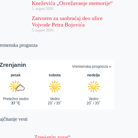
Kneževića „Osvežavanje memorije“
5. avgust 2026.
Zatvoren za saobraćaj deo ulice
Vojvode Petra Bojovića
5. avgust 2026.
remenska prognoza
jčitanije vesti
„Zrenjanin zove“