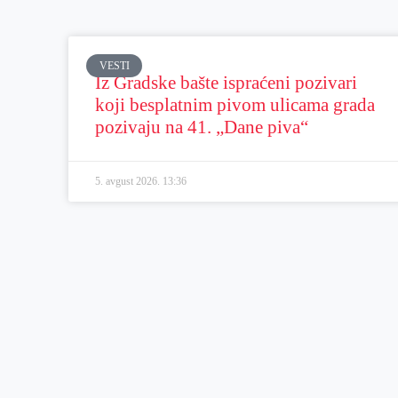
VESTI
Iz Gradske bašte ispraćeni pozivari
koji besplatnim pivom ulicama grada
pozivaju na 41. „Dane piva“
5. avgust 2026.
13:36