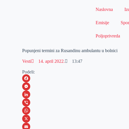
Naslovna
Iz
Emisije
Spor
Poljoprivreda
Popunjeni termini za Rusandinu ambulantu u bolnici
Vesti
14. april 2022.
13:47
Podeli:
F
a
M
c
e
L
e
s
i
V
b
s
n
i
W
o
e
k
b
h
X