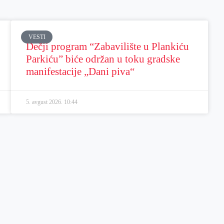
VESTI
Dečji program “Zabavilište u Plankiću
Parkiću” biće održan u toku gradske
manifestacije „Dani piva“
5. avgust 2026.
10:44