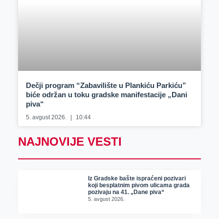
Dečji program “Zabavilište u Plankiću Parkiću”
biće održan u toku gradske manifestacije „Dani
piva“
5. avgust 2026.
10:44
NAJNOVIJE VESTI
Iz Gradske bašte ispraćeni pozivari
koji besplatnim pivom ulicama grada
pozivaju na 41. „Dane piva“
5. avgust 2026.