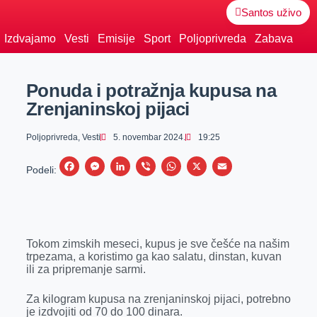
Santos uživo
Izdvajamo
Vesti
Emisije
Sport
Poljoprivreda
Zabava
Ponuda i potražnja kupusa na
Zrenjaninskoj pijaci
Poljoprivreda
,
Vesti
5. novembar 2024.
19:25
F
M
L
V
W
X
E
Podeli:
a
e
i
i
h
m
c
s
n
b
a
a
e
s
k
e
t
i
Tokom zimskih meseci, kupus je sve češće na našim
b
e
e
r
s
l
trpezama, a koristimo ga kao salatu, dinstan, kuvan
o
n
d
A
ili za pripremanje sarmi.
o
g
I
p
Za kilogram kupusa na zrenjaninskoj pijaci, potrebno
k
e
n
p
je izdvojiti od 70 do 100 dinara.