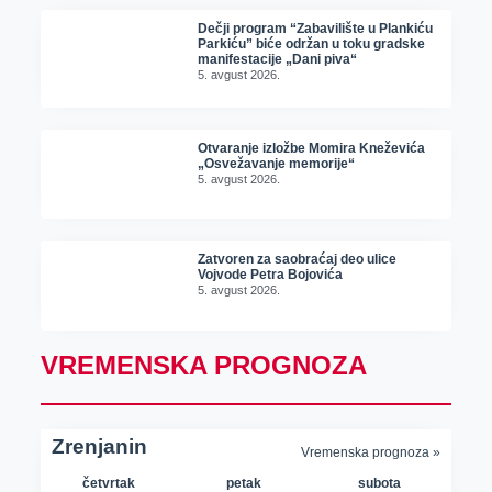
Dečji program “Zabavilište u Plankiću
Parkiću” biće održan u toku gradske
manifestacije „Dani piva“
5. avgust 2026.
Otvaranje izložbe Momira Kneževića
„Osvežavanje memorije“
5. avgust 2026.
Zatvoren za saobraćaj deo ulice
Vojvode Petra Bojovića
5. avgust 2026.
VREMENSKA PROGNOZA