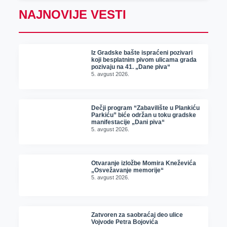
NAJNOVIJE VESTI
Iz Gradske bašte ispraćeni pozivari
koji besplatnim pivom ulicama grada
pozivaju na 41. „Dane piva“
5. avgust 2026.
Dečji program “Zabavilište u Plankiću
Parkiću” biće održan u toku gradske
manifestacije „Dani piva“
5. avgust 2026.
Otvaranje izložbe Momira Kneževića
„Osvežavanje memorije“
5. avgust 2026.
Zatvoren za saobraćaj deo ulice
Vojvode Petra Bojovića