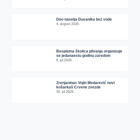
Deo naselja Duvanika bez vode
4. avgust 2026.
Besplatna školica plivanja organizuje
se jedanaestu godinu zaredom
8. jul 2026.
Zrenjaninac Vojin Medarević novi
košarkaš Crvene zvezde
30. jul 2026.