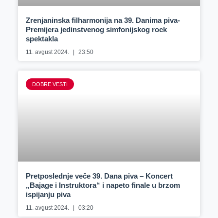
Zrenjaninska filharmonija na 39. Danima piva-
Premijera jedinstvenog simfonijskog rock
spektakla
11. avgust 2024.
23:50
DOBRE VESTI
Pretposlednje veče 39. Dana piva – Koncert
„Bajage i Instruktora“ i napeto finale u brzom
ispijanju piva
11. avgust 2024.
03:20