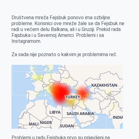
k
g
d
r
t
m
e
I
s
a
Društvena mreža Fejsbuk ponovo ima ozbiljne
r
n
A
i
probleme. Korisnici ove mreže žale se da Fejsbuk ne
radi u većem delu Balkana, ali i u Gruziji. Prekid rada
p
l
Fajsbuka i u Severnoj Americi. Problemi i sa
p
Instagramom.
Za sada nije poznato o kakvim je problemima reč.
Problemi u radu Fejsbuka prvo su prijavljeni na