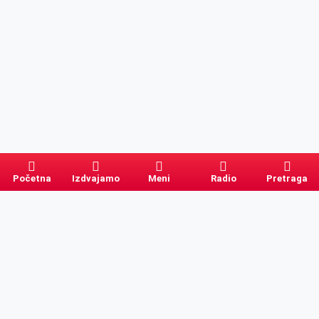
Početna
Izdvajamo
Meni
Radio
Pretraga
Pretraga
Kategorije