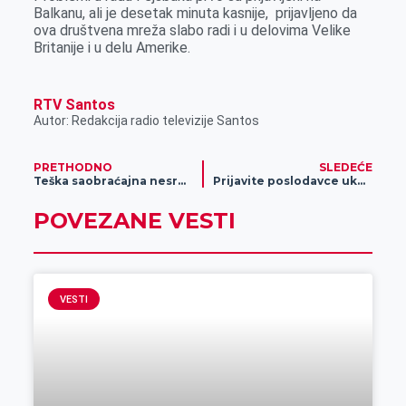
Balkanu, ali je desetak minuta kasnije, prijavljeno da
ova društvena mreža slabo radi i u delovima Velike
Britanije i u delu Amerike.
RTV Santos
Autor: Redakcija radio televizije Santos
PRETHODNO
SLEDEĆE
Teška saobraćajna nesreća, obustavljen saobraćaj na autoputu ka Nišu
Prijavite poslodavce ukoliko uskraćuju prava trudnicama
POVEZANE VESTI
VESTI