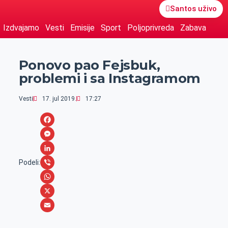
Santos uživo
Izdvajamo
Vesti
Emisije
Sport
Poljoprivreda
Zabava
Ponovo pao Fejsbuk,
problemi i sa Instagramom
Vesti
17. jul 2019.
17:27
F
a
M
c
e
L
Podeli:
e
s
i
V
b
s
n
i
W
o
e
k
b
h
X
o
n
e
e
a
E