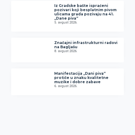
Iz Gradske bašte ispraćeni
pozivari koji besplatnim pivom
ulicama grada pozivaju na 41.
„Dane piva“
5. avgust 2026.
Značajni infrastrukturni radovi
na Bagljašu
8. avgust 2026.
Manifestacija „Dani piva“
protiče u znaku kvalitetne
muzike i dobre zabave
6. avgust 2026.