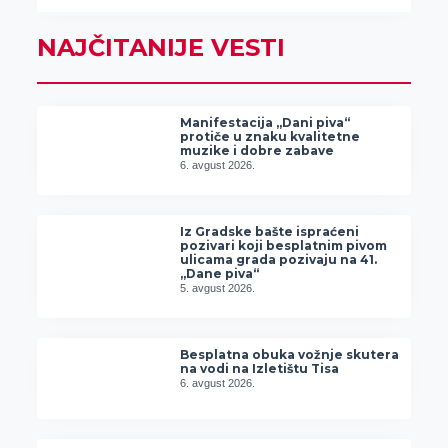
NAJČITANIJE VESTI
Manifestacija „Dani piva“
protiče u znaku kvalitetne
muzike i dobre zabave
6. avgust 2026.
Iz Gradske bašte ispraćeni
pozivari koji besplatnim pivom
ulicama grada pozivaju na 41.
„Dane piva“
5. avgust 2026.
Besplatna obuka vožnje skutera
na vodi na Izletištu Tisa
6. avgust 2026.