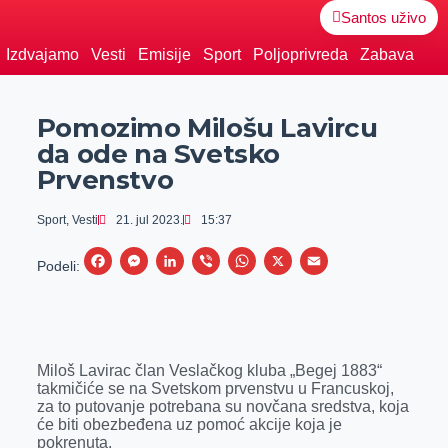
Santos uživo
Izdvajamo
Vesti
Emisije
Sport
Poljoprivreda
Zabava
Pomozimo Milošu Lavircu
da ode na Svetsko
Prvenstvo
Sport
,
Vesti
21. jul 2023.
15:37
F
M
L
V
W
X
E
Podeli:
a
e
i
i
h
m
c
s
n
b
a
a
e
s
k
e
t
i
Miloš Lavirac član Veslačkog kluba „Begej 1883“
b
e
e
r
s
l
takmičiće se na Svetskom prvenstvu u Francuskoj,
o
n
d
A
za to putovanje potrebana su novčana sredstva, koja
će biti obezbeđena uz pomoć akcije koja je
o
g
I
p
pokrenuta.