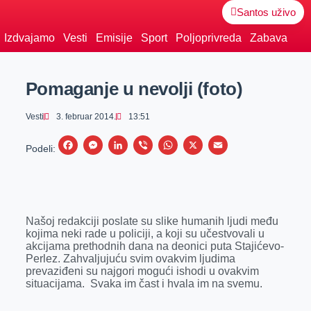
Santos uživo
Izdvajamo
Vesti
Emisije
Sport
Poljoprivreda
Zabava
Pomaganje u nevolji (foto)
Vesti
3. februar 2014.
13:51
F
M
L
V
W
X
E
Podeli:
a
e
i
i
h
m
c
s
n
b
a
a
e
s
k
e
t
i
Našoj redakciji poslate su slike humanih ljudi među
b
e
e
r
s
l
kojima neki rade u policiji, a koji su učestvovali u
o
n
d
A
akcijama prethodnih dana na deonici puta Stajićevo-
Perlez. Zahvaljujuću svim ovakvim ljudima
o
g
I
p
prevaziđeni su najgori mogući ishodi u ovakvim
k
e
n
p
situacijama. Svaka im čast i hvala im na svemu.
r