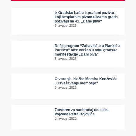
Iz Gradske bašte ispraćeni pozivari
koji besplatnim pivom ulicama grada
pozivaju na 41. „Dane piva“
5. avgust 2026.
Dečji program “Zabavilište u Plankiću
Parkiću” biće održan u toku gradske
manifestacije „Dani piva“
5. avgust 2026.
Otvaranje izložbe Momira Kneževića
„Osvežavanje memorije“
5. avgust 2026.
Zatvoren za saobraćaj deo ulice
Vojvode Petra Bojovića
5. avgust 2026.