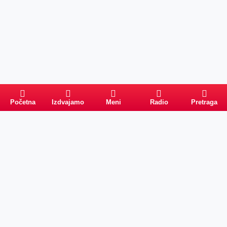
Početna
Izdvajamo
Meni
Radio
Pretraga
Pretraga
Kategorije
Ostalo
Naslovna