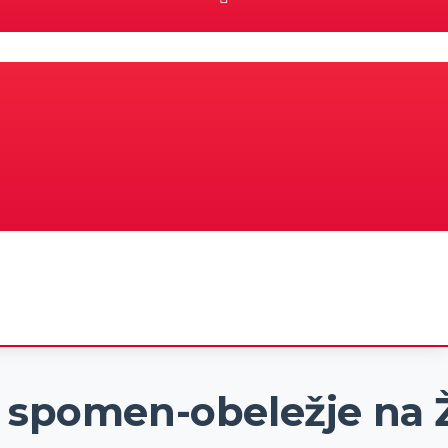
a spomen-obeležje na 