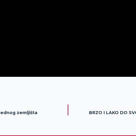
vrednog zemljišta
BRZO I LAKO DO SVO