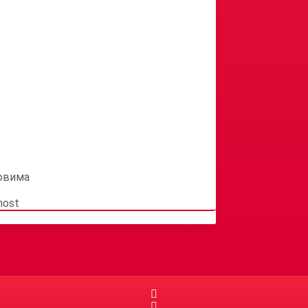
ловима
nost