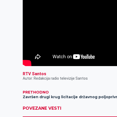
RTV Santos
Autor: Redakcija radio televizije Santos
PRETHODNO
Završen drugi krug licitacije državnog poljopri
POVEZANE VESTI