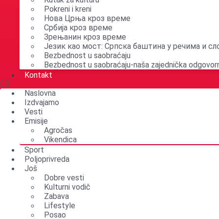
Pokreni i kreni
Нова Црња кроз време
Србија кроз време
Зрењанин кроз време
Језик као мост: Српска баштина у речима и с
Bezbednost u saobraćaju
Bezbednost u saobraćaju-naša zajednička odgovor
Kontakt
Naslovna
Izdvajamo
Vesti
Emisije
Agročas
Vikendica
Sport
Poljoprivreda
Još
Dobre vesti
Kulturni vodič
Zabava
Lifestyle
Posao