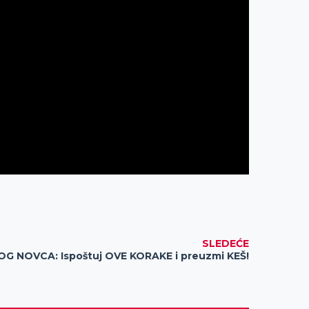
SLEDEĆE
G NOVCA: Ispoštuj OVE KORAKE i preuzmi KEŠ!