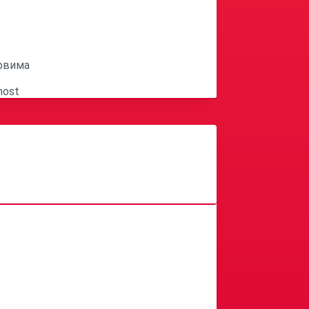
ловима
nost