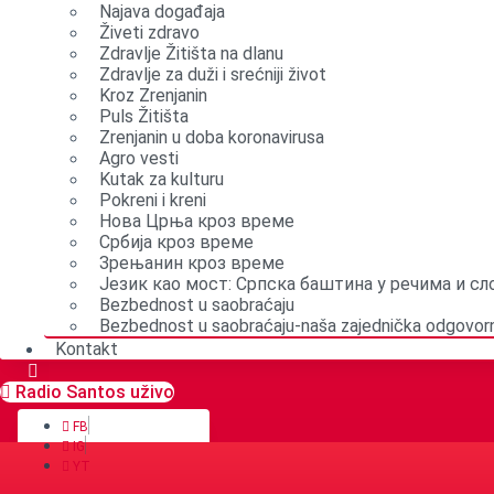
Najava događaja
Živeti zdravo
Zdravlje Žitišta na dlanu
Zdravlje za duži i srećniji život
Kroz Zrenjanin
Puls Žitišta
Zrenjanin u doba koronavirusa
Agro vesti
Kutak za kulturu
Pokreni i kreni
Нова Црња кроз време
Србија кроз време
Зрењанин кроз време
Језик као мост: Српска баштина у речима и с
Bezbednost u saobraćaju
Bezbednost u saobraćaju-naša zajednička odgovor
Kontakt
Radio Santos uživo
FB
IG
YT