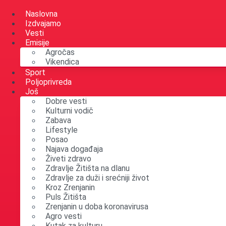
Skip
to
Naslovna
content
Izdvajamo
Vesti
Emisije
Agročas
Vikendica
Sport
Poljoprivreda
Još
Dobre vesti
Kulturni vodič
Zabava
Lifestyle
Posao
Najava događaja
Živeti zdravo
Zdravlje Žitišta na dlanu
Zdravlje za duži i srećniji život
Kroz Zrenjanin
Puls Žitišta
Zrenjanin u doba koronavirusa
Agro vesti
Kutak za kulturu