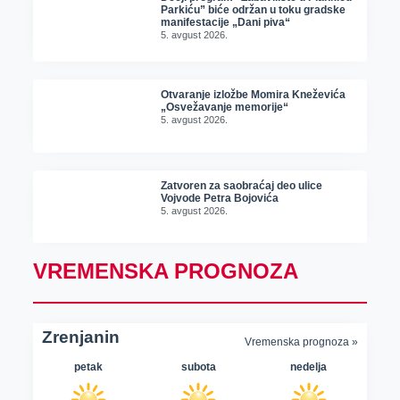
Parkiću” biće održan u toku gradske
manifestacije „Dani piva“
5. avgust 2026.
Otvaranje izložbe Momira Kneževića
„Osvežavanje memorije“
5. avgust 2026.
Zatvoren za saobraćaj deo ulice
Vojvode Petra Bojovića
5. avgust 2026.
VREMENSKA PROGNOZA