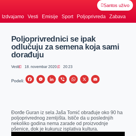
Santos uživo
Izdvajamo
Vesti
Emisije
Sport
Poljoprivreda
Zabava
Poljoprivrednici se ipak
odlučuju za semena koja sami
dorađuju
Vesti
18. novembar 2020.
20:23
F
M
L
V
W
X
E
Podeli:
a
e
i
i
h
m
c
s
n
b
a
a
e
s
k
e
t
i
Đorđe Guran iz sela Jaša Tomić obrađuje oko 90 ha
b
e
e
r
s
l
poljoprivrednog zemljišta. Ističe da u poslednjih
o
n
d
A
nekoliko godina nema zarade od proizvodnje
pšenice, dok je kukuruz isplativa kultura.
o
g
I
p