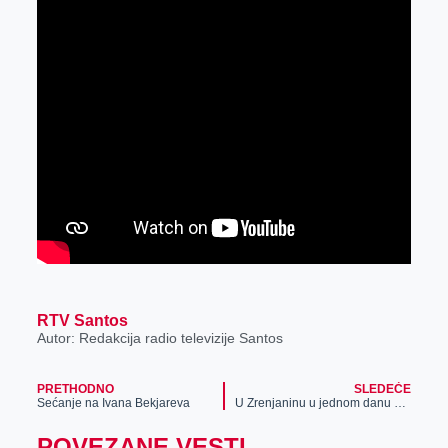
RTV Santos
Autor: Redakcija radio televizije Santos
PRETHODNO
SLEDEĆE
Sećanje na Ivana Bekjareva
U Zrenjaninu u jednom danu potvrđena 83 slučaja zaraze
POVEZANE VESTI