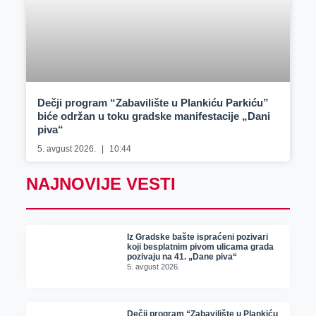
Dečji program “Zabavilište u Plankiću Parkiću”
biće održan u toku gradske manifestacije „Dani
piva“
5. avgust 2026.
10:44
NAJNOVIJE VESTI
Iz Gradske bašte ispraćeni pozivari
koji besplatnim pivom ulicama grada
pozivaju na 41. „Dane piva“
5. avgust 2026.
Dečji program “Zabavilište u Plankiću