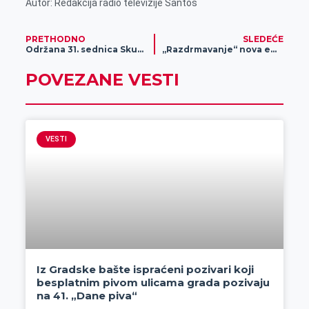
Autor: Redakcija radio televizije Santos
PRETHODNO
SLEDEĆE
Održana 31. sednica Skupštine grada – Albulj podneo ostavku
„Razdrmavanje“ nova emisija koja će vam vratiti osmeh na lice
POVEZANE VESTI
VESTI
Iz Gradske bašte ispraćeni pozivari koji
besplatnim pivom ulicama grada pozivaju
na 41. „Dane piva“