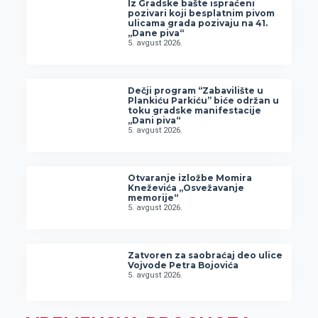
Iz Gradske bašte ispraćeni
pozivari koji besplatnim pivom
ulicama grada pozivaju na 41.
„Dane piva“
5. avgust 2026.
Dečji program “Zabavilište u
Plankiću Parkiću” biće održan u
toku gradske manifestacije
„Dani piva“
5. avgust 2026.
Otvaranje izložbe Momira
Kneževića „Osvežavanje
memorije“
5. avgust 2026.
Zatvoren za saobraćaj deo ulice
Vojvode Petra Bojovića
5. avgust 2026.