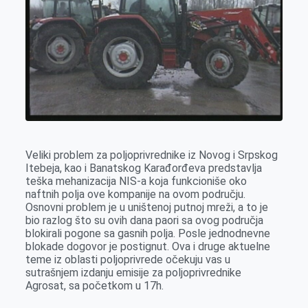
o
g
I
p
k
e
n
p
r
Veliki problem za poljoprivrednike iz Novog i Srpskog
Itebeja, kao i Banatskog Karađorđeva predstavlja
teška mehanizacija NIS-a koja funkcioniše oko
naftnih polja ove kompanije na ovom području.
Osnovni problem je u uništenoj putnoj mreži, a to je
bio razlog što su ovih dana paori sa ovog područja
blokirali pogone sa gasnih polja. Posle jednodnevne
blokade dogovor je postignut. Ova i druge aktuelne
teme iz oblasti poljoprivrede očekuju vas u
sutrašnjem izdanju emisije za poljoprivrednike
Agrosat, sa početkom u 17h.