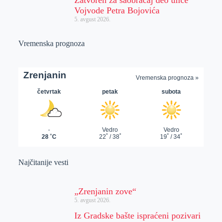
Vojvode Petra Bojovića
5. avgust 2026.
Vremenska prognoza
Najčitanije vesti
„Zrenjanin zove“
5. avgust 2026.
Iz Gradske bašte ispraćeni pozivari