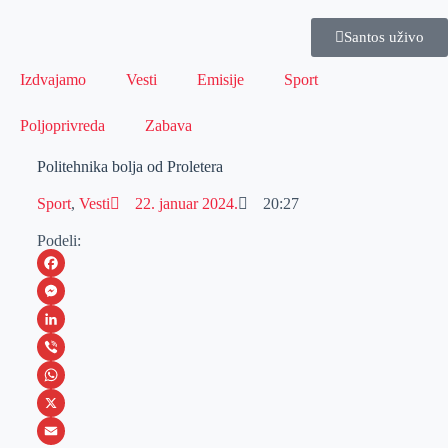
Santos uživo
Izdvajamo
Vesti
Emisije
Sport
Poljoprivreda
Zabava
Politehnika bolja od Proletera
Sport
,
Vesti
22. januar 2024.
20:27
Podeli:
F
a
M
c
e
L
e
s
i
V
b
s
n
i
W
o
e
k
b
h
X