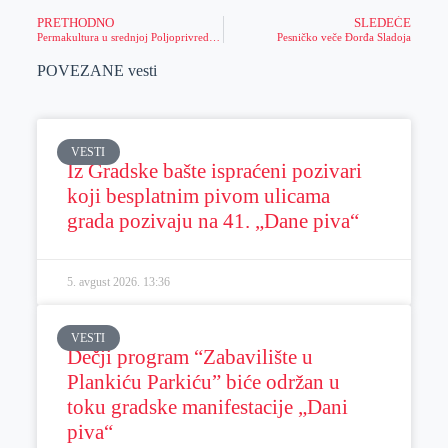
PRETHODNO
SLEDEĆE
Permakultura u srednjoj Poljoprivrednoj školi u Zrenjaninu
Pesničko veče Đorđa Sladoja
POVEZANE vesti
VESTI
Iz Gradske bašte ispraćeni pozivari
koji besplatnim pivom ulicama
grada pozivaju na 41. „Dane piva“
5. avgust 2026.
13:36
VESTI
Dečji program “Zabavilište u
Plankiću Parkiću” biće održan u
toku gradske manifestacije „Dani
piva“