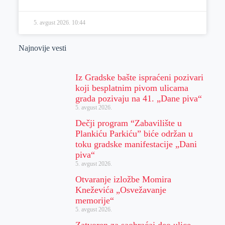
5. avgust 2026.
10:44
Najnovije vesti
Iz Gradske bašte ispraćeni pozivari
koji besplatnim pivom ulicama
grada pozivaju na 41. „Dane piva“
5. avgust 2026.
Dečji program “Zabavilište u
Plankiću Parkiću” biće održan u
toku gradske manifestacije „Dani
piva“
5. avgust 2026.
Otvaranje izložbe Momira
Kneževića „Osvežavanje
memorije“
5. avgust 2026.
Zatvoren za saobraćaj deo ulice