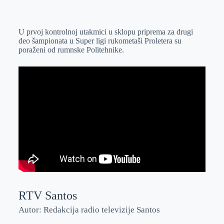
o
n
e
e
a
E
k
g
d
r
t
m
U prvoj kontrolnoj utakmici u sklopu priprema za drugi
e
I
s
a
deo šampionata u Super ligi rukometaši Proletera su
r
n
A
i
poraženi od rumnske Politehnike.
p
l
p
RTV Santos
Autor: Redakcija radio televizije Santos