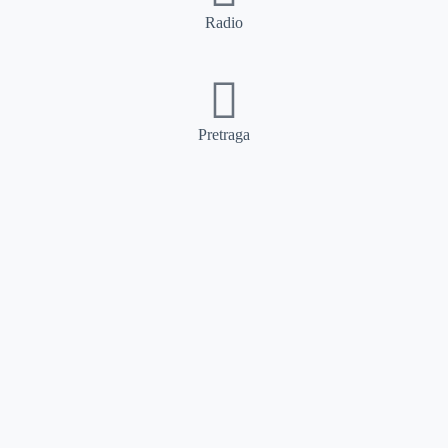
Radio
Pretraga
Pretraga
Kategorije
Ostalo
Naslovna
Izdvajamo