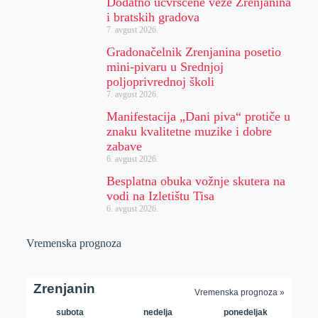
Dodatno učvršćene veze Zrenjanina
i bratskih gradova
7. avgust 2026.
Gradonačelnik Zrenjanina posetio
mini-pivaru u Srednjoj
poljoprivrednoj školi
7. avgust 2026.
Manifestacija „Dani piva“ protiče u
znaku kvalitetne muzike i dobre
zabave
6. avgust 2026.
Besplatna obuka vožnje skutera na
vodi na Izletištu Tisa
6. avgust 2026.
Vremenska prognoza