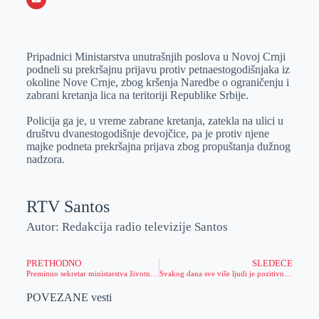
o
n
e
e
a
E
k
g
d
r
t
m
Pripadnici Ministarstva unutrašnjih poslova u Novoj Crnji
e
I
s
a
podneli su prekršajnu prijavu protiv petnaestogodišnjaka iz
r
n
A
i
okoline Nove Crnje, zbog kršenja Naredbe o ograničenju i
zabrani kretanja lica na teritoriji Republike Srbije.
p
l
p
Policija ga je, u vreme zabrane kretanja, zatekla na ulici u
društvu dvanestogodišnje devojčice, pa je protiv njene
majke podneta prekršajna prijava zbog propuštanja dužnog
nadzora.
RTV Santos
Autor: Redakcija radio televizije Santos
PRETHODNO
SLEDEĆE
Preminuo sekretar ministarstva životne sredine koji je bio zaražen korona virusom
Svakog dana sve više ljudi je pozitivno na koronavirus i nalazi se na respiratoru
POVEZANE vesti