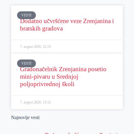
VESTI
Dodatno učvršćene veze Zrenjanina i
bratskih gradova
7. avgust 2026.
22:23
VESTI
Gradonačelnik Zrenjanina posetio
mini-pivaru u Srednjoj
poljoprivrednoj školi
7. avgust 2026.
15:12
Najnovije vesti