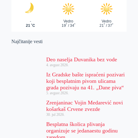
Najčitanije vesti
Deo naselja Duvanika bez vode
4. avgust 2026.
Iz Gradske bašte ispraćeni pozivari
koji besplatnim pivom ulicama
grada pozivaju na 41. „Dane piva“
5. avgust 2026.
Zrenjaninac Vojin Medarević novi
košarkaš Crvene zvezde
30. jul 2026.
Besplatna školica plivanja
organizuje se jedanaestu godinu
zaredom