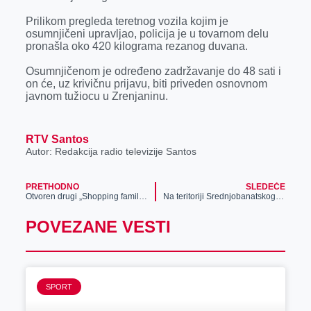
k
e
n
p
Prilikom pregleda teretnog vozila kojim je
r
osumnjičeni upravljao, policija je u tovarnom delu
pronašla oko 420 kilograma rezanog duvana.
Osumnjičenom je određeno zadržavanje do 48 sati i
on će, uz krivičnu prijavu, biti priveden osnovnom
javnom tužiocu u Zrenjaninu.
RTV Santos
Autor: Redakcija radio televizije Santos
PRETHODNO
SLEDEĆE
Otvoren drugi „Shopping family“ u centru Zrenjanina (FOTO)
Na teritoriji Srednjobanatskog okruga kovid-19 potvrđen je kod 2716 obolelih osoba
POVEZANE VESTI
SPORT