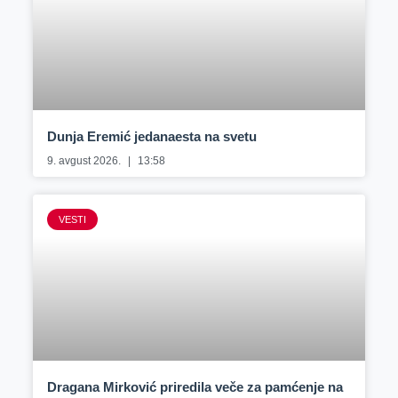
Dunja Eremić jedanaesta na svetu
9. avgust 2026.
13:58
VESTI
Dragana Mirković priredila veče za pamćenje na