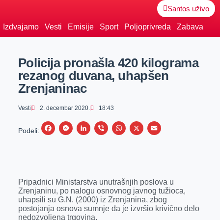
Santos uživo
Izdvajamo
Vesti
Emisije
Sport
Poljoprivreda
Zabava
Policija pronašla 420 kilograma
rezanog duvana, uhapšen
Zrenjaninac
Vesti
2. decembar 2020.
18:43
F
M
L
V
W
X
E
Podeli:
a
e
i
i
h
m
c
s
n
b
a
a
e
s
k
e
t
i
Pripadnici Ministarstva unutrašnjih poslova u
b
e
e
r
s
l
Zrenjaninu, po nalogu osnovnog javnog tužioca,
o
n
d
A
uhapsili su G.N. (2000) iz Zrenjanina, zbog
postojanja osnova sumnje da je izvršio krivično delo
o
g
I
p
nedozvoljena trgovina.