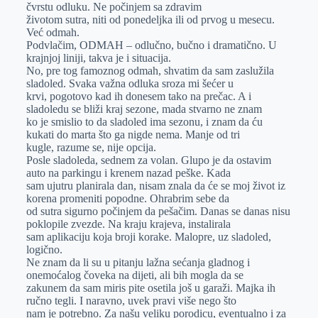
čvrstu odluku. Ne počinjem sa zdravim
životom sutra, niti od ponedeljka ili od prvog u mesecu.
Već odmah.
Podvlačim, ODMAH – odlučno, bučno i dramatično. U
krajnjoj liniji, takva je i situacija.
No, pre tog famoznog odmah, shvatim da sam zaslužila
sladoled. Svaka važna odluka sroza mi šećer u
krvi, pogotovo kad ih donesem tako na prečac. A i
sladoledu se bliži kraj sezone, mada stvarno ne znam
ko je smislio to da sladoled ima sezonu, i znam da ću
kukati do marta što ga nigde nema. Manje od tri
kugle, razume se, nije opcija.
Posle sladoleda, sednem za volan. Glupo je da ostavim
auto na parkingu i krenem nazad peške. Kada
sam ujutru planirala dan, nisam znala da će se moj život iz
korena promeniti popodne. Ohrabrim sebe da
od sutra sigurno počinjem da pešačim. Danas se danas nisu
poklopile zvezde. Na kraju krajeva, instalirala
sam aplikaciju koja broji korake. Malopre, uz sladoled,
logično.
Ne znam da li su u pitanju lažna sećanja gladnog i
onemoćalog čoveka na dijeti, ali bih mogla da se
zakunem da sam miris pite osetila još u garaži. Majka ih
ručno tegli. I naravno, uvek pravi više nego što
nam je potrebno. Za našu veliku porodicu, eventualno i za