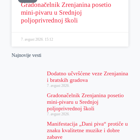
Gradonačelnik Zrenjanina posetio
mini-pivaru u Srednjoj
poljoprivrednoj školi
7. avgust 2026.
15:12
Najnovije vesti
Dodatno učvršćene veze Zrenjanina
i bratskih gradova
7. avgust 2026.
Gradonačelnik Zrenjanina posetio
mini-pivaru u Srednjoj
poljoprivrednoj školi
7. avgust 2026.
Manifestacija „Dani piva“ protiče u
znaku kvalitetne muzike i dobre
zabave