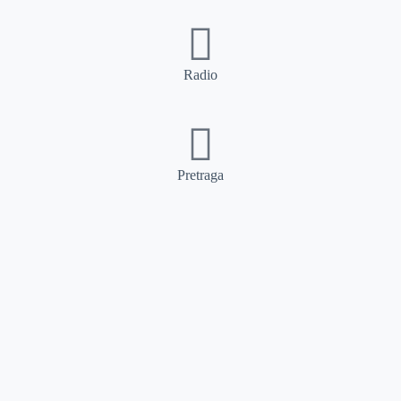
Radio
Pretraga
Pretraga
Kategorije
Ostalo
Naslovna