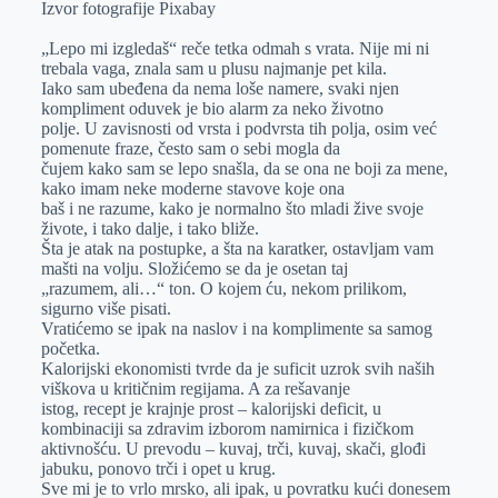
Izvor fotografije Pixabay
r
n
A
i
„Lepo mi izgledaš“ reče tetka odmah s vrata. Nije mi ni
p
l
trebala vaga, znala sam u plusu najmanje pet kila.
p
Iako sam ubeđena da nema loše namere, svaki njen
kompliment oduvek je bio alarm za neko životno
polje. U zavisnosti od vrsta i podvrsta tih polja, osim već
pomenute fraze, često sam o sebi mogla da
čujem kako sam se lepo snašla, da se ona ne boji za mene,
kako imam neke moderne stavove koje ona
baš i ne razume, kako je normalno što mladi žive svoje
živote, i tako dalje, i tako bliže.
Šta je atak na postupke, a šta na karatker, ostavljam vam
mašti na volju. Složićemo se da je osetan taj
„razumem, ali…“ ton. O kojem ću, nekom prilikom,
sigurno više pisati.
Vratićemo se ipak na naslov i na komplimente sa samog
početka.
Kalorijski ekonomisti tvrde da je suficit uzrok svih naših
viškova u kritičnim regijama. A za rešavanje
istog, recept je krajnje prost – kalorijski deficit, u
kombinaciji sa zdravim izborom namirnica i fizičkom
aktivnošću. U prevodu – kuvaj, trči, kuvaj, skači, glođi
jabuku, ponovo trči i opet u krug.
Sve mi je to vrlo mrsko, ali ipak, u povratku kući donesem