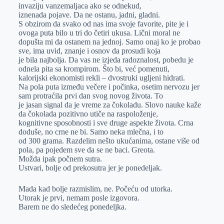
invaziju vanzemaljaca ako se odnekud,
iznenada pojave. Da ne ostanu, jadni, gladni.
S obzirom da svako od nas ima svoje favorite, pite je i
ovoga puta bilo u tri do četiri ukusa. Lični moral ne
dopušta mi da ostanem na jednoj. Samo onaj ko je probao
sve, ima uvid, znanje i osnov da prosudi koja
je bila najbolja. Da vas ne izjeda radoznalost, pobedu je
odnela pita sa krompirom. Što bi, već pomenuti,
kalorijski ekonomisti rekli – dvostruki ugljeni hidrati.
Na pola puta između večere i počinka, osetim nervozu jer
sam protraćila prvi dan svog novog života. To
je jasan signal da je vreme za čokoladu. Slovo nauke kaže
da čokolada pozitivno utiče na raspoloženje,
kognitivne sposobnosti i sve druge aspekte života. Crna
doduše, no crne ne bi. Samo neka mlečna, i to
od 300 grama. Razdelim nešto ukućanima, ostane više od
pola, pa pojedem sve da se ne baci. Greota.
Možda ipak počnem sutra.
Ustvari, bolje od prekosutra jer je ponedeljak.
Mada kad bolje razmislim, ne. Počeću od utorka.
Utorak je prvi, nemam posle izgovora.
Barem ne do sledećeg ponedeljka.