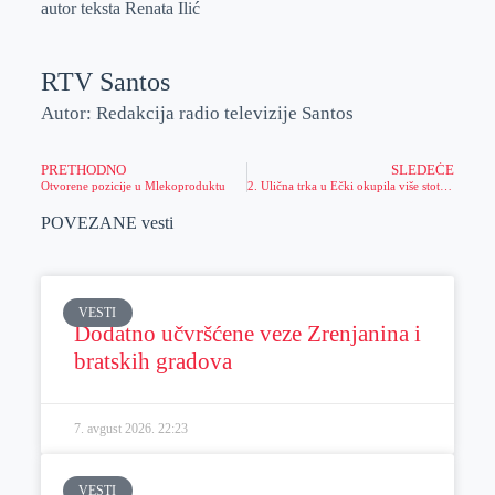
autor teksta Renata Ilić
RTV Santos
Autor: Redakcija radio televizije Santos
PRETHODNO
SLEDEĆE
Otvorene pozicije u Mlekoproduktu
2. Ulična trka u Ečki okupila više stotina učesnika- organizacija premašila sva očekivanja
POVEZANE vesti
VESTI
Dodatno učvršćene veze Zrenjanina i
bratskih gradova
7. avgust 2026.
22:23
VESTI