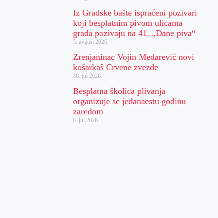
Iz Gradske bašte ispraćeni pozivari
koji besplatnim pivom ulicama
grada pozivaju na 41. „Dane piva“
5. avgust 2026.
Zrenjaninac Vojin Medarević novi
košarkaš Crvene zvezde
30. jul 2026.
Besplatna školica plivanja
organizuje se jedanaestu godinu
zaredom
8. jul 2026.