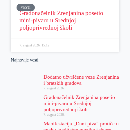
VESTI
Gradonačelnik Zrenjanina posetio
mini-pivaru u Srednjoj
poljoprivrednoj školi
7. avgust 2026.
15:12
Najnovije vesti
Dodatno učvršćene veze Zrenjanina
i bratskih gradova
7. avgust 2026.
Gradonačelnik Zrenjanina posetio
mini-pivaru u Srednjoj
poljoprivrednoj školi
7. avgust 2026.
Manifestacija „Dani piva“ protiče u
znaku kvalitetne muzike i dobre