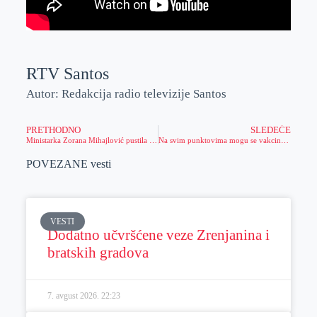
RTV Santos
Autor: Redakcija radio televizije Santos
PRETHODNO
SLEDEĆE
Ministarka Zorana Mihajlović pustila u rad biogasnu elektranu
Na svim punktovima mogu se vakcinisati isključivo građani koji su dobili poziv od elektronske uprave sa terminom vakcinacije
POVEZANE vesti
VESTI
Dodatno učvršćene veze Zrenjanina i
bratskih gradova
7. avgust 2026.
22:23