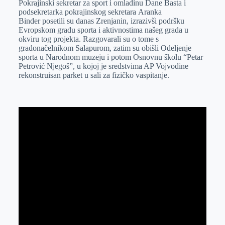
Pokrajinski sekretar za sport i omladinu Dane Basta i
e
I
s
a
podsekretarka pokrajinskog sekretara Aranka
r
n
A
i
Binder posetili su danas Zrenjanin, izrazivši podršku
Evropskom gradu sporta i aktivnostima našeg grada u
p
l
okviru tog projekta. Razgovarali su o tome s
p
gradonačelnikom Salapurom, zatim su obišli Odeljenje
sporta u Narodnom muzeju i potom Osnovnu školu “Petar
Petrović Njegoš”, u kojoj je sredstvima AP Vojvodine
rekonstruisan parket u sali za fizičko vaspitanje.