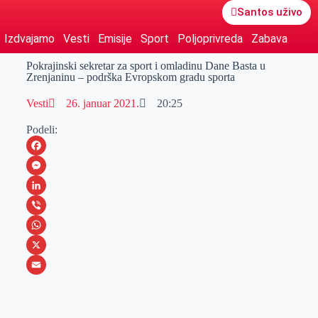
Santos uživo
Izdvajamo
Vesti
Emisije
Sport
Poljoprivreda
Zabava
Pokrajinski sekretar za sport i omladinu Dane Basta u
Zrenjaninu – podrška Evropskom gradu sporta
Vesti
26. januar 2021.
20:25
Podeli:
F
a
M
c
e
L
e
s
i
V
b
s
n
i
W
o
e
k
b
h
X
o
n
e
e
a
E
k
g
d
r
t
m