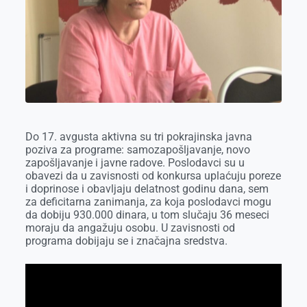
o
g
I
p
k
e
n
p
r
Do 17. avgusta aktivna su tri pokrajinska javna
poziva za
programe:
samo
zapošljavanje, novo
zapošljavanje i javne radove. Poslodavci su u
obavezi da u zavisnosti od konkursa uplaćuju poreze
i doprinose i obavljaju delatnost godinu dana, sem
za deficitarna zanimanja, za koja poslodavci mogu
da dobiju 930.000 dinara, u tom slučaju 36 meseci
moraju da angažuju osobu. U zavisnosti od
programa dobijaju se i značajna sredstva.