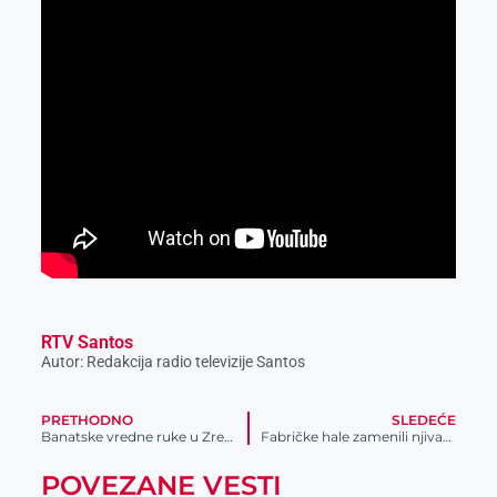
RTV Santos
Autor: Redakcija radio televizije Santos
PRETHODNO
SLEDEĆE
Banatske vredne ruke u Zrenjaninu
Fabričke hale zamenili njivama i plastenicima
POVEZANE VESTI