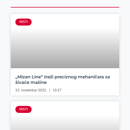
VESTI
„Mizan Line“ traži preciznog mehaničara za
šivaće mašine
23. novembar 2022.
10:27
VESTI