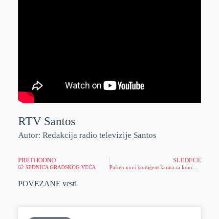
RTV Santos
Autor: Redakcija radio televizije Santos
PRETHODNO
SLEDEĆE
62 SEDNICA GRADSKOG VEĆA
Pušten novi kontigent karata za koncert Lepe Brene u Spensu
POVEZANE vesti