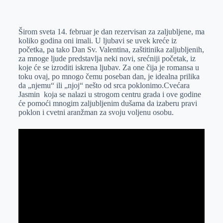
o
n
e
e
a
E
k
g
d
r
t
m
Širom sveta 14. februar je dan rezervisan za zaljubljene, ma
e
I
s
a
koliko godina oni imali. U ljubavi se uvek kreće iz
r
n
A
i
početka, pa tako Dan Sv. Valentina, zaštitinika zaljubljenih,
za mnoge ljude predstavlja neki novi, srećniji početak, iz
p
l
koje će se izroditi iskrena ljubav. Za one čija je romansa u
p
toku ovaj, po mnogo čemu poseban dan, je idealna prilika
da „njemu“ ili „njoj“ nešto od srca poklonimo.Cvećara
Jasmin koja se nalazi u strogom centru grada i ove godine
će pomoći mnogim zaljubljenim dušama da izaberu pravi
poklon i cvetni aranžman za svoju voljenu osobu.