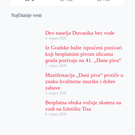
Najčitanije vesti
Deo naselja Duvanika bez vode
4. avgust 2026.
Iz Gradske bašte ispraćeni pozivari
koji besplatnim pivom ulicama
grada pozivaju na 41. „Dane piva“
5. avgust 2026.
Manifestacija „Dani piva“ protiče u
znaku kvalitetne muzike i dobre
zabave
6. avgust 2026.
Besplatna obuka vožnje skutera na
vodi na Izletištu Tisa
6. avgust 2026.