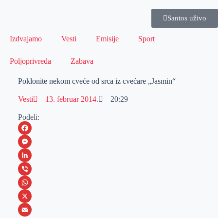
Santos uživo
Izdvajamo
Vesti
Emisije
Sport
Poljoprivreda
Zabava
Poklonite nekom cveće od srca iz cvećare „Jasmin“
Vesti
13. februar 2014.
20:29
Podeli:
F
a
M
c
e
L
e
s
i
V
b
s
n
i
W
o
e
k
b
h
X