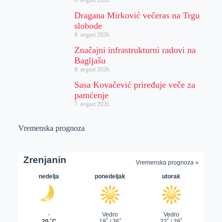
Dragana Mirković večeras na Trgu
slobode
8. avgust 2026.
Značajni infrastrukturni radovi na
Bagljašu
8. avgust 2026.
Sasa Kovačević priređuje veče za
pamćenje
7. avgust 2026.
Vremenska prognoza