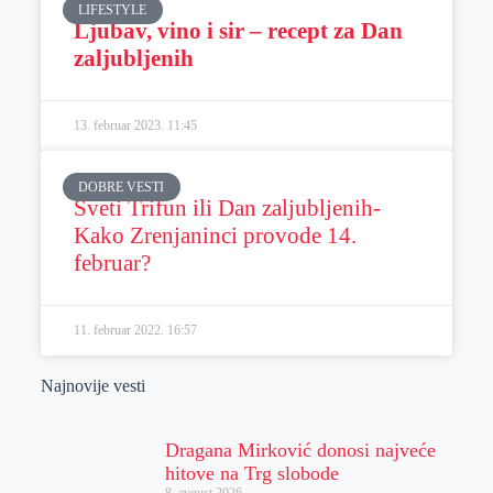
LIFESTYLE
Ljubav, vino i sir – recept za Dan
zaljubljenih
13. februar 2023.
11:45
DOBRE VESTI
Sveti Trifun ili Dan zaljubljenih-
Kako Zrenjaninci provode 14.
februar?
11. februar 2022.
16:57
Najnovije vesti
Dragana Mirković donosi najveće
hitove na Trg slobode
8. avgust 2026.