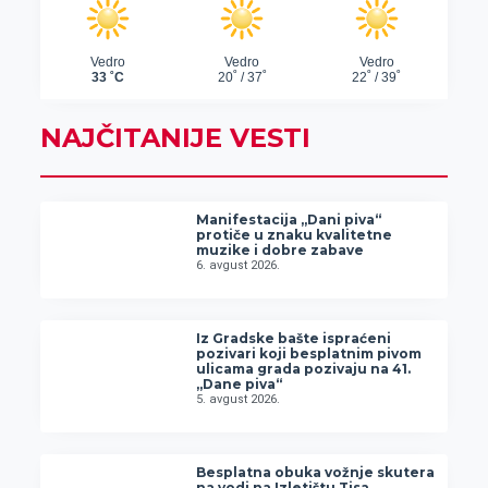
NAJČITANIJE VESTI
Manifestacija „Dani piva“
protiče u znaku kvalitetne
muzike i dobre zabave
6. avgust 2026.
Iz Gradske bašte ispraćeni
pozivari koji besplatnim pivom
ulicama grada pozivaju na 41.
„Dane piva“
5. avgust 2026.
Besplatna obuka vožnje skutera
na vodi na Izletištu Tisa