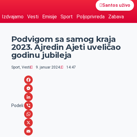
Santos uživo
Izdvajamo
Vesti
Emisije
Sport
Poljoprivreda
Zabava
Podvigom sa samog kraja
2023. Ajredin Ajeti uveličao
godinu jubileja
Sport
,
Vesti
9. januar 2024.
14:47
F
a
M
c
e
L
Podeli:
e
s
i
V
b
s
n
i
W
o
e
k
b
h
X