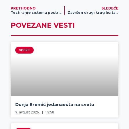
PRETHODNO
SLEDEĆE
Testiranje sistema postrojenja
Završen drugi krug licitacije državnog poljoprivrednog zemljišta
POVEZANE VESTI
SPORT
Dunja Eremić jedanaesta na svetu
9. avgust 2026.
13:58