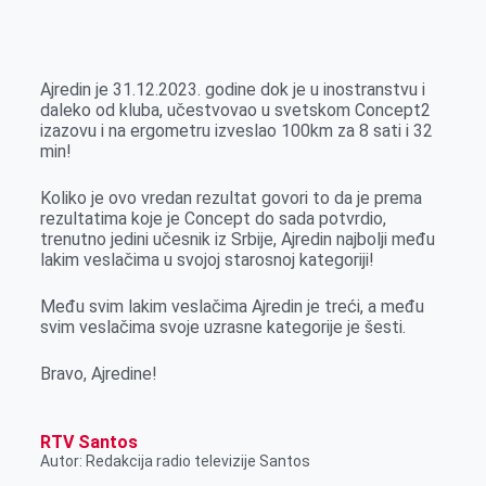
o
n
e
e
a
E
k
g
d
r
t
m
e
I
s
a
Ajredin je 31.12.2023. godine dok je u inostranstvu i
r
n
A
i
daleko od kluba, učestvovao u svetskom Concept2
izazovu i na ergometru izveslao 100km za 8 sati i 32
p
l
min!
p
Koliko je ovo vredan rezultat govori to da je prema
rezultatima koje je Concept do sada potvrdio,
trenutno jedini učesnik iz Srbije, Ajredin najbolji među
lakim veslačima u svojoj starosnoj kategoriji!
Među svim lakim veslačima Ajredin je treći, a među
svim veslačima svoje uzrasne kategorije je šesti.
Bravo, Ajredine!
RTV Santos
Autor: Redakcija radio televizije Santos