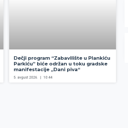
Dečji program “Zabavilište u Plankiću
Parkiću” biće održan u toku gradske
manifestacije „Dani piva“
5. avgust 2026.
10:44