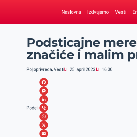
Naslovna
Izdvajamo
Vesti
Em
Podsticajne mere
značiće i malim 
Poljoprivreda
,
Vesti
25. april 2023.
16:00
F
a
M
c
e
L
Podeli:
e
s
i
V
b
s
n
i
W
o
e
k
b
h
X