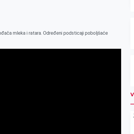
ođača mleka i ratara. Određeni podsticaji poboljšaće
V