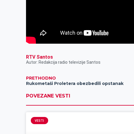
RTV Santos
Autor: Redakcija radio televizije Santos
PRETHODNO
Rukometaši Proletera obezbedili opstanak
POVEZANE VESTI
VESTI