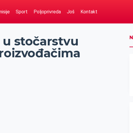
isije
Sport
Poljoprivreda
Još
Kontakt
 u stočarstvu
N
proizvođačima