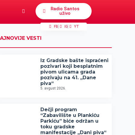
Radio Santos
uživo
FB
IG
YT
AJNOVIJE VESTI
Iz Gradske bašte ispraćeni
pozivari koji besplatnim
pivom ulicama grada
pozivaju na 41. „Dane
piva“
5. avgust 2026.
Dečji program
“Zabavilište u Plankiću
Parkiću” biće održan u
toku gradske
manifestacije „Dani piva“