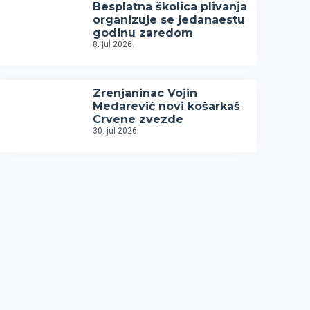
Besplatna školica plivanja
organizuje se jedanaestu
godinu zaredom
8. jul 2026.
Zrenjaninac Vojin
Medarević novi košarkaš
Crvene zvezde
30. jul 2026.