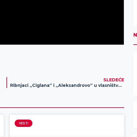
N
SLEDEĆE
Ribnjaci „Ciglana“ i „Aleksandrovo“ u vlasništvu Opštine Nova Crnja
VESTI